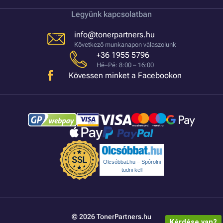
Legyünk kapcsolatban
info@tonerpartners.hu
Következő munkanapon válaszolunk
+36 1955 5796
Hé–Pé: 8:00 – 16:00
Kövessen minket a Facebookon
Olcsóbbat.hu – Spórolni
tudni kell
© 2026 TonerPartners.hu
Kérdése van?