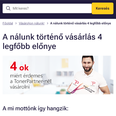
Keresés
Menü
Főoldal
Vásároljon nálunk!
A nálunk történő vásárlás 4 legfőbb előnye
A nálunk történő vásárlás 4
legfőbb előnye
A mi mottónk így hangzik: