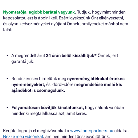
Nyomtatója legjobb barátai vagyunk
. Tudjuk, hogy mint minden
kapcsolatot, ezt is ápolni kell. Ezért igyekszünk Önt elkényeztetni,
és olyan kedvezményeket nyújtani Önnek, amilyeneket máshol nem
talál:
A megrendelt árut
24 órán belül kiszállítjuk*
Önnek, ezt
garantáljuk.
Rendszeresen hirdetünk meg
nyereményjátékokat értékes
nyereményekért,
és időről-időre
megrendelése mellé kis
ajándékot is csomagolunk.
Folyamatosan bővítjük kínálatunkat,
hogy nálunk valóban
mindenki megtalálhassa azt, amit keres.
Kérjük, fogadja el meghívásunkat a
www.tonerpartners.hu
oldalra.
Nézze meg videónkat
,
amiben mindent összegyűjtöttünk,