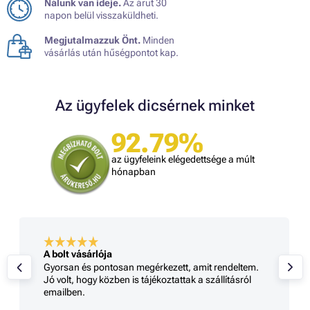
Nálunk van ideje.
Az árut 30
napon belül visszaküldheti.
Megjutalmazzuk Önt.
Minden
vásárlás után hűségpontot kap.
Az ügyfelek dicsérnek minket
92.79%
az ügyfeleink elégedettsége a múlt
hónapban
A bolt vásárlója
Gyorsan és pontosan megérkezett, amit rendeltem.
Jó volt, hogy közben is tájékoztattak a szállításról
emailben.