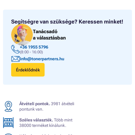
Segítségre van szüksége?
Keressen minket!
Tanácsadó
a választásban
+36 1955 5796
(8:00 - 16:00)
info@tonerpartners.hu
Érdeklődnék
Átvételi pontok.
3981 átvételi
pontunk van.
Széles választék.
Több mint
38000 terméket kínálunk.