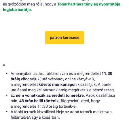
és győződjön meg róla, hogy a
TonerPartners tényleg nyomtatója
legjobb barátja
.
patron keresése
*
Amennyiben az áru raktáron van és a megrendelést
11:30
óráig
elfogadjuk( utánvét/vagy online kártyával),
a megrendelést
követő munkanapon
kiszállítjuk. A banki
utalásnál meg kell várnunk amíg megérkezik a pénzösszeg.
Ez
nem vonatkozik az eredeti tonerekre
. Azok kiszállítása
min.
48 órán belül történik
, függetelnül attól, hogy
a megrendelés 11:30 óráig történik-e.
A többi termék kiszállítási ideje az adott termék mellett van
feltüntetve/vagy a kosárban.