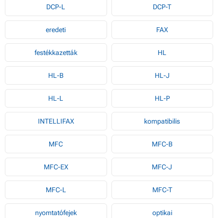
DCP-L
DCP-T
eredeti
FAX
festékkazetták
HL
HL-B
HL-J
HL-L
HL-P
INTELLIFAX
kompatibilis
MFC
MFC-B
MFC-EX
MFC-J
MFC-L
MFC-T
nyomtatófejek
optikai