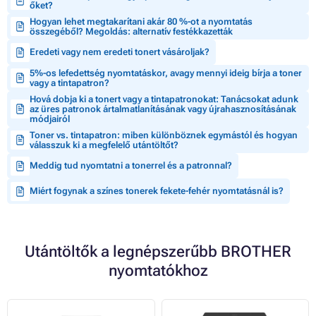
őket?
Hogyan lehet megtakarítani akár 80 %-ot a nyomtatás
összegéből? Megoldás: alternatív festékkazetták
Eredeti vagy nem eredeti tonert vásároljak?
5%-os lefedettség nyomtatáskor, avagy mennyi ideig bírja a toner
vagy a tintapatron?
Hová dobja ki a tonert vagy a tintapatronokat: Tanácsokat adunk
az üres patronok ártalmatlanításának vagy újrahasznosításának
módjairól
Toner vs. tintapatron: miben különböznek egymástól és hogyan
válasszuk ki a megfelelő utántöltőt?
Meddig tud nyomtatni a tonerrel és a patronnal?
Miért fogynak a színes tonerek fekete-fehér nyomtatásnál is?
Utántöltők a legnépszerűbb BROTHER
nyomtatókhoz