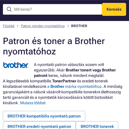
Keresés
Menü
Főoldal
Patron minden nyomtatóhoz
BROTHER
Patron és toner a Brother
nyomtatóhoz
A nyomtató patron választás sosem volt
egyszerűbb. Akár
Brother tonert vagy Brother
patront
keres, nálunk mindent megtalál.
A legszélesebb kompatibilis
TonerPartner
és eredeti tonerek
kínálatával rendelkezünk
a
Brother
márka nyomtatóihoz
. A minőség
garanciájaként a nálunk vásárolt kompatibilis tonerekre élethosszig
tartó garanciát és a nyomtatók károsodására kötött biztosítást
kínálunk.
Mutass többet
BROTHER kompatibilis nyomtató patron
BROTHER eredeti nyomtató patron
BROTHER tonerek