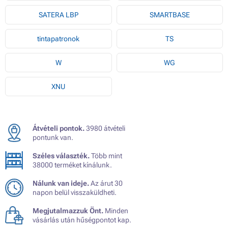
SATERA LBP
SMARTBASE
tintapatronok
TS
W
WG
XNU
Átvételi pontok.
3980 átvételi
pontunk van.
Széles választék.
Több mint
38000 terméket kínálunk.
Nálunk van ideje.
Az árut 30
napon belül visszaküldheti.
Megjutalmazzuk Önt.
Minden
vásárlás után hűségpontot kap.