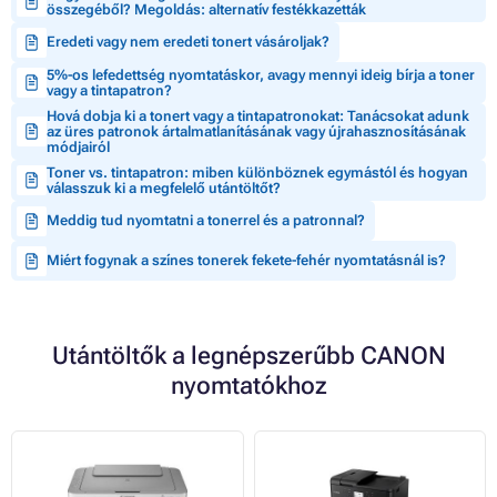
összegéből? Megoldás: alternatív festékkazetták
Eredeti vagy nem eredeti tonert vásároljak?
5%-os lefedettség nyomtatáskor, avagy mennyi ideig bírja a toner
vagy a tintapatron?
Hová dobja ki a tonert vagy a tintapatronokat: Tanácsokat adunk
az üres patronok ártalmatlanításának vagy újrahasznosításának
módjairól
Toner vs. tintapatron: miben különböznek egymástól és hogyan
válasszuk ki a megfelelő utántöltőt?
Meddig tud nyomtatni a tonerrel és a patronnal?
Miért fogynak a színes tonerek fekete-fehér nyomtatásnál is?
Utántöltők a legnépszerűbb CANON
nyomtatókhoz