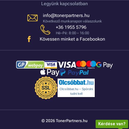
Legyünk kapcsolatban
info@tonerpartners.hu
Következő munkanapon válaszolunk
+36 1955 5796
Hé–Pé: 8:00 – 16:00
Kövessen minket a Facebookon
Olcsóbbat.hu – Spórolni
tudni kell
© 2026 TonerPartners.hu
Kérdése van?