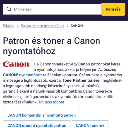
Keresés
Menü
Főoldal
Patron minden nyomtatóhoz
CANON
Patron és toner a Canon
nyomtatóhoz
Ha Canon tonereket vagy Canon patronokat keres
a nyomtatójához, akkor jó helyen jár. Az összes
CANON!
nyomtatóhoz
talál nálunk patront. Számunkra a nyomtatás
minősége a legfontosabb, ezért a
TonerPartner tonerei
megfelelnek
a legmagasabb minőségi követelményeknek. A minőség
garanciájaként a nálunk vásárolt kompatibilis Canon tonerekre
élethosszig tartó garanciát és a nyomtatók károsodására kötött
biztosítást kínálunk.
Mutass többet
CANON kompatibilis nyomtató patron
CANON eredeti nyomtató patron
CANON tonerek