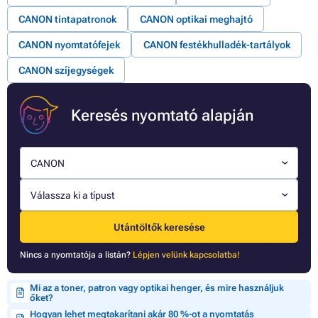
CANON tintapatronok
CANON optikai meghajtó
CANON nyomtatófejek
CANON festékhulladék-tartályok
CANON szíjegységek
Keresés nyomtató alapján
CANON
Válassza ki a típust
Utántöltők keresése
Nincs a nyomtatója a listán?
Lépjen velünk kapcsolatba!
Mi az a toner, patron vagy optikai henger, és mire használjuk
őket?
Hogyan lehet megtakarítani akár 80 %-ot a nyomtatás