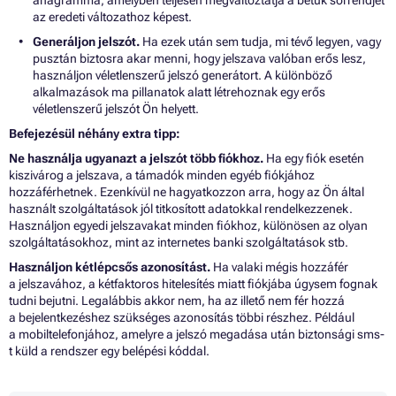
az eredeti változathoz képest.
Generáljon jelszót.
Ha ezek után sem tudja, mi tévő legyen, vagy
pusztán biztosra akar menni, hogy jelszava valóban erős lesz,
használjon véletlenszerű jelszó generátort. A különböző
alkalmazások ma pillanatok alatt létrehoznak egy erős
véletlenszerű jelszót Ön helyett.
Befejezésül néhány extra tipp:
Ne használja ugyanazt a jelszót több fiókhoz.
Ha egy fiók esetén
kiszivárog a jelszava, a támadók minden egyéb fiókjához
hozzáférhetnek. Ezenkívül ne hagyatkozzon arra, hogy az Ön által
használt szolgáltatások jól titkosított adatokkal rendelkezzenek.
Használjon egyedi jelszavakat minden fiókhoz, különösen az olyan
szolgáltatásokhoz, mint az internetes banki szolgáltatások stb.
Használjon kétlépcsős azonosítást.
Ha valaki mégis hozzáfér
a jelszavához, a kétfaktoros hitelesítés miatt fiókjába úgysem fognak
tudni bejutni. Legalábbis akkor nem, ha az illető nem fér hozzá
a bejelentkezéshez szükséges azonosítás többi részhez. Például
a mobiltelefonjához, amelyre a jelszó megadása után biztonsági sms-
t küld a rendszer egy belépési kóddal.