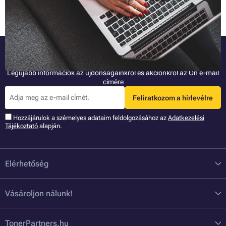
Teljes cikk »
Olvassa el az alábbi tippeket az internettel való biztonságos
működéshez.
Legyen az elsők között!
Legújabb információk az újdonságainkról és akciónkról az Ön e-mail
címére
Feliratkozom a hírlevélre
Hozzájárulok a szémelyes adataim feldolgozásához az
Adatkezelési
Tájékoztató
alapján.
Elérhetőség
Vásároljon nálunk!
TonerPartners.hu