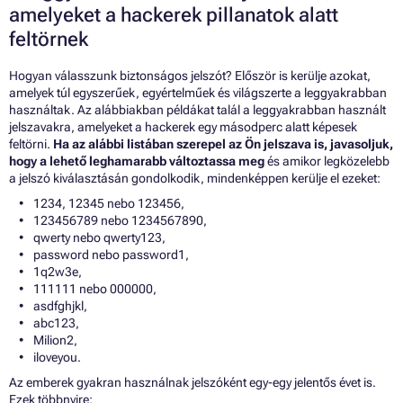
amelyeket a hackerek pillanatok alatt
feltörnek
Hogyan válasszunk biztonságos jelszót? Először is kerülje azokat,
amelyek túl egyszerűek, egyértelműek és világszerte a leggyakrabban
használtak. Az alábbiakban példákat talál a leggyakrabban használt
jelszavakra, amelyeket a hackerek egy másodperc alatt képesek
feltörni.
Ha az alábbi listában szerepel az Ön jelszava is, javasoljuk,
hogy a lehető leghamarabb változtassa meg
és amikor legközelebb
a jelszó kiválasztásán gondolkodik, mindenképpen kerülje el ezeket:
1234, 12345 nebo 123456,
123456789 nebo 1234567890,
qwerty nebo qwerty123,
password nebo password1,
1q2w3e,
111111 nebo 000000,
asdfghjkl,
abc123,
Milion2,
iloveyou.
Az emberek gyakran használnak jelszóként egy-egy jelentős évet is.
Ezek többnyire: