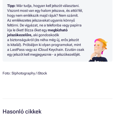
Tipp:
Már tudja, hogyan kell jelszót választani.
Viszont most van egy halom jelszava, és attól fél,
hogy nem emlékszik majd rájuk? Nem számít.
Az emlékezetes jelszavakat ugyanis könnyű
feltörni. De vigyázat, ne a telefonba vagy papírra
írja le őket! Bízza őket egy
megbízható
jelszókezelőre,
aki gondoskodik
a biztonságukról (és néha még új, erős jelszót
is kitalál). Próbáljon ki olyan programokat, mint
a LastPass vagy az iCloud Keychain. Ezután csak
egy jelszót kell megjegyeznie - a jelszókezelőjét.
Foto:
SIphotography
/ iStock
Hasonló cikkek