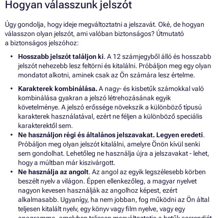
Hogyan válasszunk jelszót
Úgy gondolja, hogy ideje megváltoztatni a jelszavát. Oké, de hogyan
válasszon olyan jelszót, ami valóban biztonságos? Útmutató
a biztonságos jelszóhoz:
Hosszabb jelszót találjon ki
. A 12 számjegyből álló és hosszabb
jelszót nehezebb lesz feltörni és kitalálni. Próbáljon meg egy olyan
mondatot alkotni, aminek csak az Ön számára lesz értelme.
Karakterek kombinálása.
A nagy- és kisbetűk számokkal való
kombinálása gyakran a jelszó létrehozásának egyik
követelménye. A jelszó erőssége növekszik a különböző típusú
karakterek használatával, ezért ne féljen a különböző speciális
karakterektől sem.
Ne használjon régi és általános jelszavakat. Legyen eredeti
.
Próbáljon meg olyan jelszót kitalálni, amelyre Önön kívül senki
sem gondolhat. Lehetőleg ne használja újra a jelszavakat - lehet,
hogy a múltban már kiszivárgott.
Ne használja az angolt
. Az angol az egyik legszélesebb körben
beszélt nyelv a világon. Éppen ellenkezőleg, a magyar nyelvet
nagyon kevesen használják az angolhoz képest, ezért
alkalmasabb. Ugyanígy, ha nem jobban, fog működni az Ön által
teljesen kitalált nyelv, egy könyv vagy film nyelve, vagy egy
anagramma, amelyben teljesen megváltoztatja a betűk sorrendjét