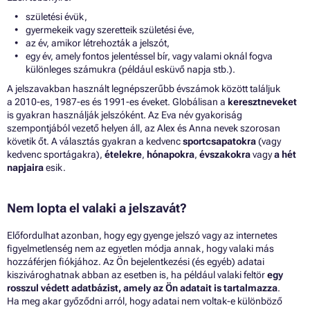
születési évük,
gyermekeik vagy szeretteik születési éve,
az év, amikor létrehozták a jelszót,
egy év, amely fontos jelentéssel bír, vagy valami oknál fogva
különleges számukra (például esküvő napja stb.).
A jelszavakban használt legnépszerűbb évszámok között találjuk
a 2010-es, 1987-es és 1991-es éveket. Globálisan a
keresztneveket
is gyakran használják jelszóként. Az Eva név gyakoriság
szempontjából vezető helyen áll, az Alex és Anna nevek szorosan
követik őt. A választás gyakran a kedvenc
sportcsapatokra
(vagy
kedvenc sportágakra),
ételekre
,
hónapokra
,
évszakokra
vagy
a hét
napjaira
esik.
Nem lopta el valaki a jelszavát?
Előfordulhat azonban, hogy egy gyenge jelszó vagy az internetes
figyelmetlenség nem az egyetlen módja annak, hogy valaki más
hozzáférjen fiókjához. Az Ön bejelentkezési (és egyéb) adatai
kiszivároghatnak abban az esetben is, ha például valaki feltör
egy
rosszul védett adatbázist, amely az Ön adatait is tartalmazza
.
Ha meg akar győződni arról, hogy adatai nem voltak-e különböző