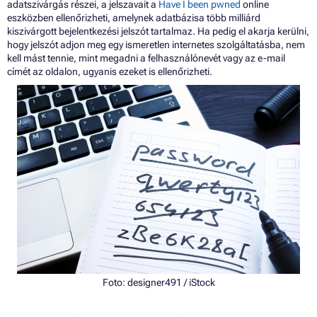
adatszivárgás részei, a jelszavait a
Have I been pwned
online
eszközben ellenőrizheti, amelynek adatbázisa több milliárd
kiszivárgott bejelentkezési jelszót tartalmaz. Ha pedig el akarja kerülni,
hogy jelszót adjon meg egy ismeretlen internetes szolgáltatásba, nem
kell mást tennie, mint megadni a felhasználónevét vagy az e-mail
címét az oldalon, ugyanis ezeket is ellenőrizheti.
Foto:
designer491
/ iStock