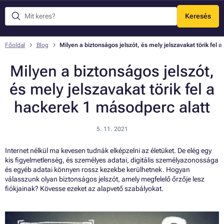
Keresés
Menü
Főoldal
Blog
Milyen a biztonságos jelszót, és mely jelszavakat törik fel
Milyen a biztonságos jelszót,
és mely jelszavakat törik fel a
hackerek 1 másodperc alatt
5. 11. 2021
Internet nélkül ma kevesen tudnák elképzelni az életüket. De elég egy
kis figyelmetlenség, és személyes adatai, digitális személyazonossága
és egyéb adatai könnyen rossz kezekbe kerülhetnek. Hogyan
válasszunk olyan biztonságos jelszót, amely megfelelő őrzője lesz
fiókjainak? Kövesse ezeket az alapvető szabályokat.