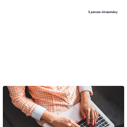
3 perces olvasmány
Biztonság az interneten ½ : Böngésző beállítása és online
adatvédelem
Az internet forradalmasította az életünket. Rövidültek a távolságok,
felgyorsult a kommunikáció átadás, hozzáférésünk van rengeteg
információhoz. Az internet olyan, mint a tűz - jó szolga, de rossz
gazda. Hogyan lehet vele dolgozni, hogy ne égessünk meg magunkat?