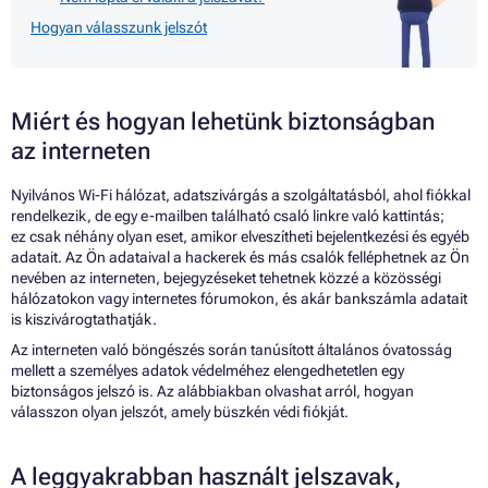
Hogyan válasszunk jelszót
Miért és hogyan lehetünk biztonságban
az interneten
Nyilvános Wi-Fi hálózat, adatszivárgás a szolgáltatásból, ahol fiókkal
rendelkezik, de egy e-mailben található csaló linkre való kattintás;
ez csak néhány olyan eset, amikor elveszítheti bejelentkezési és egyéb
adatait. Az Ön adataival a hackerek és más csalók felléphetnek az Ön
nevében az interneten, bejegyzéseket tehetnek közzé a közösségi
hálózatokon vagy internetes fórumokon, és akár bankszámla adatait
is kiszivárogtathatják.
Az interneten való böngészés során tanúsított általános óvatosság
mellett a személyes adatok védelméhez elengedhetetlen egy
biztonságos jelszó is. Az alábbiakban olvashat arról, hogyan
válasszon olyan jelszót, amely büszkén védi fiókját.
A leggyakrabban használt jelszavak,