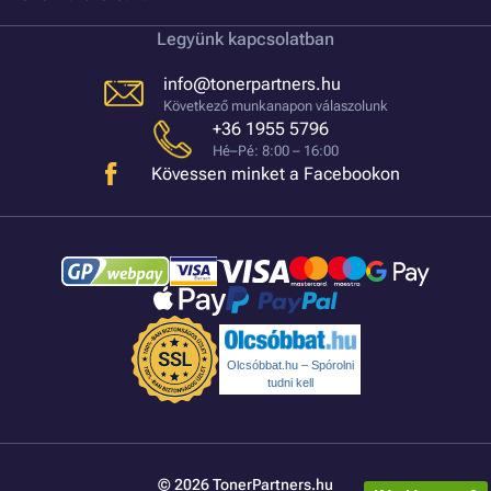
Legyünk kapcsolatban
info@tonerpartners.hu
Következő munkanapon válaszolunk
+36 1955 5796
Hé–Pé: 8:00 – 16:00
Kövessen minket a Facebookon
Olcsóbbat.hu – Spórolni
tudni kell
© 2026 TonerPartners.hu