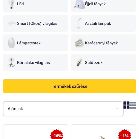
LEd
Éjjeli fények
Smart (Okos) világítás
Asztali lámpák
Lámpatestek
Karácsonyi fények
Kör alakú világítás
Sütőizzók
Termékek szűrése
Ajánljuk
- 16%
- 1%