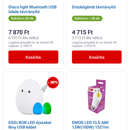
Disco light Bluetooth USB
Diszkógömb távirányító
labda távirányító
Raktáron 20 db
Raktáron > 20 db
7 870 Ft
4 715 Ft
6 197 Ft Áfa nélkül
3 713 Ft Áfa nélkül
Legalacsonyabb ár az elmúlt 30
Legalacsonyabb ár az elmúlt 30
napban:
5 240 Ft
napban:
2 975 Ft
Kosárba
Kosárba
- 30%
EGGi RGB LED éjszakai
EMOS LED CLS A60
fény USB kábel
13W(100W) 1521lm