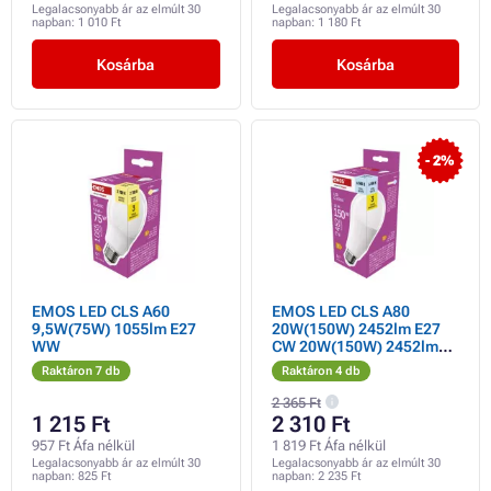
Legalacsonyabb ár az elmúlt 30
Legalacsonyabb ár az elmúlt 30
napban:
1 010 Ft
napban:
1 180 Ft
Kosárba
Kosárba
- 2%
EMOS LED CLS A60
EMOS LED CLS A80
9,5W(75W) 1055lm E27
20W(150W) 2452lm E27
WW
CW 20W(150W) 2452lm
E27 CW
Raktáron 7 db
Raktáron 4 db
2 365 Ft
1 215 Ft
2 310 Ft
957 Ft Áfa nélkül
1 819 Ft Áfa nélkül
Legalacsonyabb ár az elmúlt 30
Legalacsonyabb ár az elmúlt 30
napban:
825 Ft
napban:
2 235 Ft