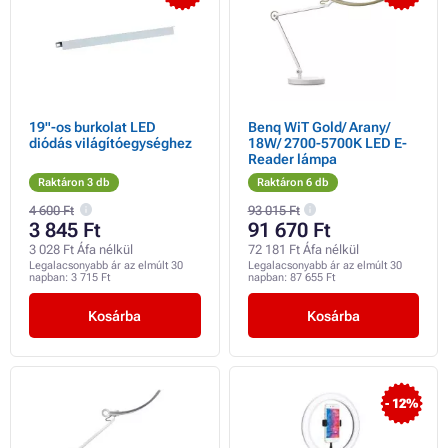
19"-os burkolat LED
Benq WiT Gold/ Arany/
diódás világítóegységhez
18W/ 2700-5700K LED E-
Reader lámpa
Raktáron 3 db
Raktáron 6 db
4 600 Ft
93 015 Ft
3 845 Ft
91 670 Ft
3 028 Ft Áfa nélkül
72 181 Ft Áfa nélkül
Legalacsonyabb ár az elmúlt 30
Legalacsonyabb ár az elmúlt 30
napban:
3 715 Ft
napban:
87 655 Ft
Kosárba
Kosárba
- 12%