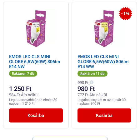
- 1%
EMOS LED CLS MINI
EMOS LED CLS MINI
GLOBE 6,5W(60W) 806lm
GLOBE 6,5W(60W) 806lm
E14 NW
E14 WW
Raktáron 7 db
Raktáron 11 db
990 Ft
1 250 Ft
980 Ft
984 Ft Áfa nélkül
772 Ft Áfa nélkül
Legalacsonyabb ár az elmúlt 30
Legalacsonyabb ár az elmúlt 30
napban:
1 210 Ft
napban:
940 Ft
Kosárba
Kosárba