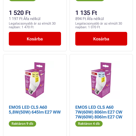
1 520 Ft
1 135 Ft
1 197 Ft Áfa nélkül
894 Ft Áfa nélkül
Legalacsonyabb ár az elmúlt 30
Legalacsonyabb ár az elmúlt 30
napban:
1 470 Ft
napban:
1 070 Ft
Kosárba
Kosárba
EMOS LED CLS A60
EMOS LED CLS A60
5,8W(50W) 645lm E27 WW
7W(60W) 806lm E27 CW
7W(60W) 806lm E27 CW
Raktáron 9 db
Raktáron 4 db