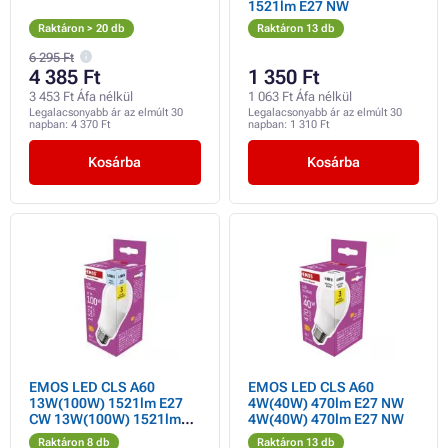
1521lm E27 NW
Raktáron > 20 db
Raktáron 13 db
6 295 Ft
4 385 Ft
1 350 Ft
3 453 Ft Áfa nélkül
1 063 Ft Áfa nélkül
Legalacsonyabb ár az elmúlt 30
Legalacsonyabb ár az elmúlt 30
napban:
4 370 Ft
napban:
1 310 Ft
Kosárba
Kosárba
EMOS LED CLS A60
EMOS LED CLS A60
13W(100W) 1521lm E27
4W(40W) 470lm E27 NW
CW 13W(100W) 1521lm
4W(40W) 470lm E27 NW
E27 CW
Raktáron 8 db
Raktáron 13 db