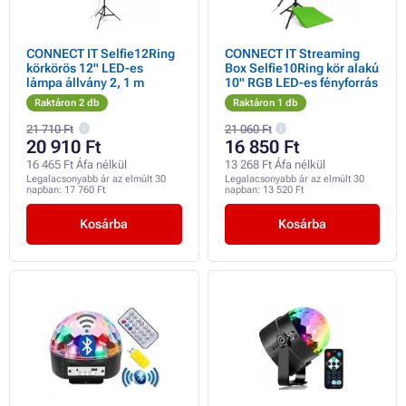
CONNECT IT Selfie12Ring
CONNECT IT Streaming
körkörös 12" LED-es
Box Selfie10Ring kör alakú
lámpa állvány 2, 1 m
10" RGB LED-es fényforrás
Raktáron 2 db
Raktáron 1 db
21 710 Ft
21 060 Ft
20 910 Ft
16 850 Ft
16 465 Ft Áfa nélkül
13 268 Ft Áfa nélkül
Legalacsonyabb ár az elmúlt 30
Legalacsonyabb ár az elmúlt 30
napban:
17 760 Ft
napban:
13 520 Ft
Kosárba
Kosárba