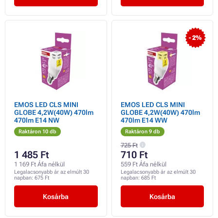
- 2%
EMOS LED CLS MINI
EMOS LED CLS MINI
GLOBE 4,2W(40W) 470lm
GLOBE 4,2W(40W) 470lm
470lm E14 NW
470lm E14 WW
Raktáron 10 db
Raktáron 9 db
725 Ft
1 485 Ft
710 Ft
1 169 Ft Áfa nélkül
559 Ft Áfa nélkül
Legalacsonyabb ár az elmúlt 30
Legalacsonyabb ár az elmúlt 30
napban:
675 Ft
napban:
685 Ft
Kosárba
Kosárba