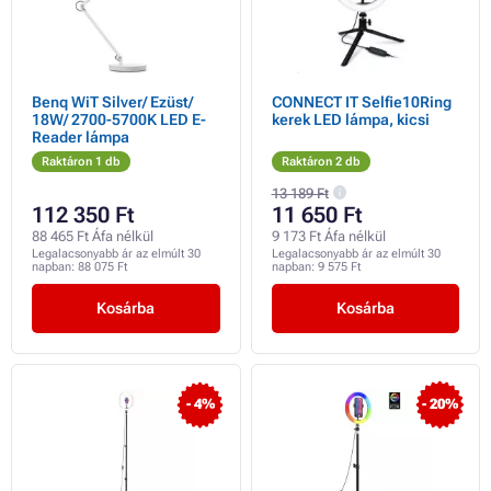
Benq WiT Silver/ Ezüst/
CONNECT IT Selfie10Ring
18W/ 2700-5700K LED E-
kerek LED lámpa, kicsi
Reader lámpa
Raktáron 1 db
Raktáron 2 db
13 189 Ft
112 350 Ft
11 650 Ft
88 465 Ft Áfa nélkül
9 173 Ft Áfa nélkül
Legalacsonyabb ár az elmúlt 30
Legalacsonyabb ár az elmúlt 30
napban:
88 075 Ft
napban:
9 575 Ft
Kosárba
Kosárba
- 4%
- 20%