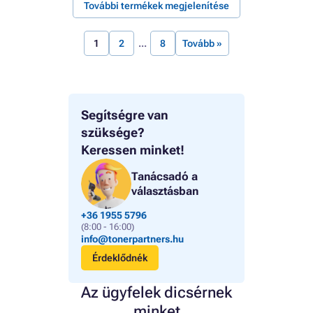
További termékek megjelenítése
1
2
8
Tovább »
Segítségre van
szüksége?
Keressen minket!
Tanácsadó a
választásban
+36 1955 5796
(8:00 - 16:00)
info@tonerpartners.hu
Érdeklődnék
Az ügyfelek dicsérnek
minket