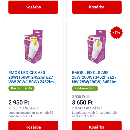
Kosárba
Kosárba
- 7%
EMOS LED CLS A80
EMOS LED CLS A95
20W(150W) 2452lm E27
28W(200W) 3452lm E27
WW 20W(150W) 2452lm
NW 28W(200W) 3452lm
E27 WW
E27 NW
Raktáron 6 db
Raktáron 8 db
3 930 Ft
2 950 Ft
3 650 Ft
2 323 Ft Áfa nélkül
2 874 Ft Áfa nélkül
Legalacsonyabb ár az elmúlt 30
Legalacsonyabb ár az elmúlt 30
napban:
2 535 Ft
napban:
3 650 Ft
Kosárba
Kosárba