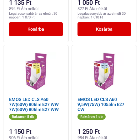
1 135 Ft
1 050 Ft
894 Ft Áfa nélkül
827 Ft Áfa nélkül
Legalacsonyabb ár az elmúlt 30
Legalacsonyabb ár az elmúlt 30
napban:
1 070 Ft
napban:
1 010 Ft
Kosárba
Kosárba
EMOS LED CLS A60
EMOS LED CLS A60
7W(60W) 806lm E27 WW
9,5W(75W) 1055lm E27
7W(60W) 806lm E27 WW
CW
Raktáron 5 db
Raktáron 1 db
1 150 Ft
1 250 Ft
906 Ft Áfa nélkül
984 Ft Áfa nélkül