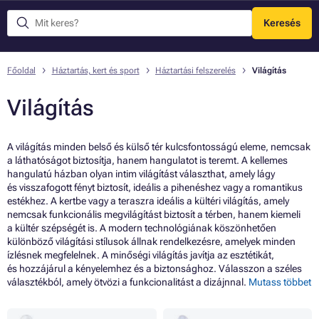
Keresés
Menü
Főoldal
Háztartás, kert és sport
Háztartási felszerelés
Világítás
Világítás
A világítás minden belső és külső tér kulcsfontosságú eleme, nemcsak
a láthatóságot biztosítja, hanem hangulatot is teremt. A kellemes
hangulatú házban olyan intim világítást választhat, amely lágy
és visszafogott fényt biztosít, ideális a pihenéshez vagy a romantikus
estékhez. A kertbe vagy a teraszra ideális a kültéri világítás, amely
nemcsak funkcionális megvilágítást biztosít a térben, hanem kiemeli
a kültér szépségét is. A modern technológiának köszönhetően
különböző világítási stílusok állnak rendelkezésre, amelyek minden
ízlésnek megfelelnek. A minőségi világítás javítja az esztétikát,
és hozzájárul a kényelemhez és a biztonsághoz. Válasszon a széles
választékból, amely ötvözi a funkcionalitást a dizájnnal.
Mutass többet