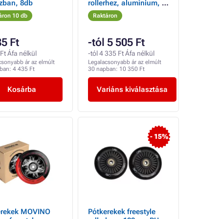
zban, 8db
rollerhez, alumínium, 2
db
áron 10 db
Raktáron
85 Ft
-tól 5 505 Ft
Ft Áfa nélkül
-tól 4 335 Ft Áfa nélkül
csonyabb ár az elmúlt
Legalacsonyabb ár az elmúlt
pban:
4 435 Ft
30 napban:
10 350 Ft
Kosárba
Variáns kiválasztása
- 15%
erekek MOVINO
Pótkerekek freestyle