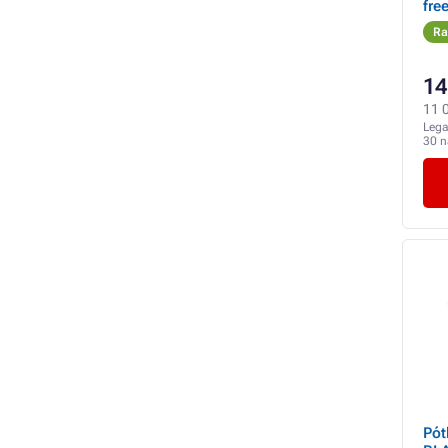
fre
110
Ra
14
11 0
Lega
30 
Pót