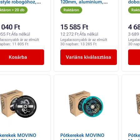
estyle robogóhoz,
120mm, alumínium,
dobo
 mm, 2 db
Kraken 2 db
ktáron > 20 db
Raktáron
Rakt
 040 Ft
15 585 Ft
4 6
55 Ft Áfa nélkül
12 272 Ft Áfa nélkül
3 689 
lacsonyabb ár az elmúlt
Legalacsonyabb ár az elmúlt
Legala
napban:
11 805 Ft
30 napban:
13 285 Ft
30 na
Kosárba
Variáns kiválasztása
kerekek MOVINO
Pótkerekek MOVINO
Pótk