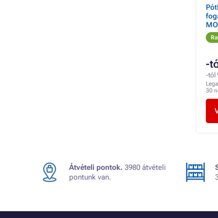
Pót
fog
MOV
rob
Ra
-t
-tól
Lega
30 
Átvételi pontok.
3980 átvételi
pontunk van.