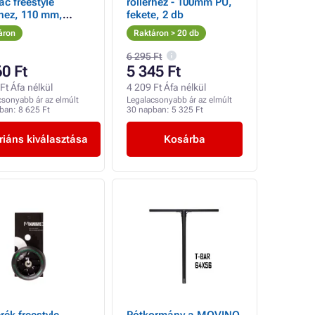
c freestyle
rollerhez - 100mm PU,
rhez, 110 mm,
fekete, 2 db
, 2 db
áron
Raktáron > 20 db
6 295 Ft
60 Ft
5 345 Ft
Ft Áfa nélkül
4 209 Ft Áfa nélkül
csonyabb ár az elmúlt
Legalacsonyabb ár az elmúlt
pban:
8 625 Ft
30 napban:
5 325 Ft
riáns kiválasztása
Kosárba