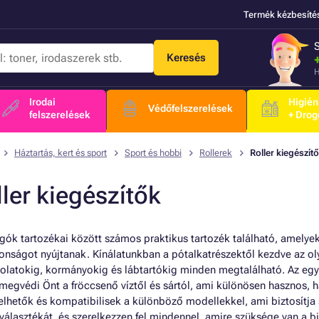
Termék kézbesíté
Keresés
H
Irodai
Higién
Védőfelszerelések
felszerelések
+ Drog
Háztartás, kert és sport
Sport és hobbi
Rollerek
Roller kiegészít
ler kiegészítők
gók tartozékai között számos praktikus tartozék található, amelyek
tonságot nyújtanak. Kínálatunkban a pótalkatrészektől kezdve az ol
olatokig, kormányokig és lábtartókig minden megtalálható. Az eg
megvédi Önt a fröccsenő víztől és sártól, ami különösen hasznos,
relhetők és kompatibilisek a különböző modellekkel, ami biztosítja
 választékát, és szerelkezzen fel mindennel, amire szüksége van a