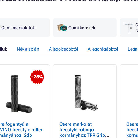
G
Gumi markolatok
Gumi kerekek
r
ljuk
Név alapján
A legolcsóbbtól
A legdrágábbtól
Legn
- 25%
re fogantyú a
Csere markolat
Csere
INO freestyle roller
freestyle robogó
frees
mányához, 2db
kormányhoz TPR Grip
korm