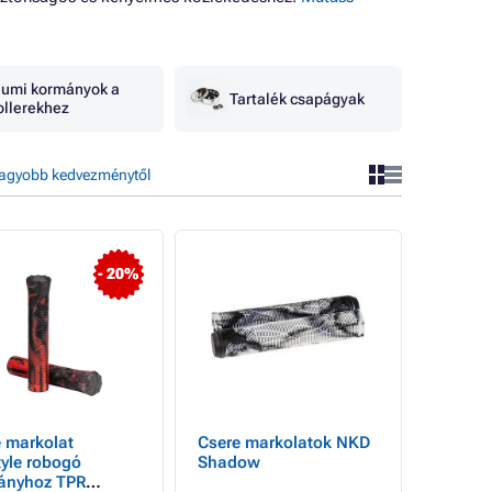
umi kormányok a
Tartalék csapágyak
ollerekhez
agyobb kedvezménytől
- 20%
 markolat
Csere markolatok NKD
tyle robogó
Shadow
ányhoz TPR