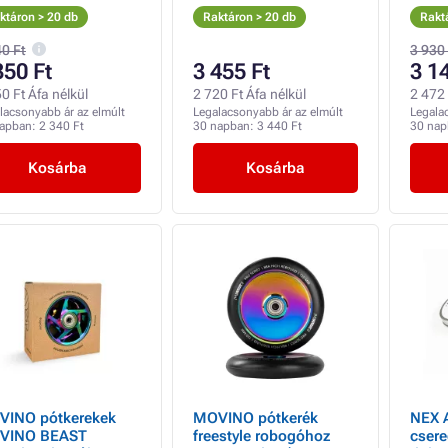
(X-CORE), 2db
marko
ktáron > 20 db
Raktáron > 20 db
Rakt
piros
40 Ft
3 930
350 Ft
3 455 Ft
3 1
0 Ft Áfa nélkül
2 720 Ft Áfa nélkül
2 472 
lacsonyabb ár az elmúlt
Legalacsonyabb ár az elmúlt
Legala
napban:
2 340 Ft
30 napban:
3 440 Ft
30 na
Kosárba
Kosárba
INO pótkerekek
MOVINO pótkerék
NEX 
VINO BEAST
freestyle robogóhoz
cser