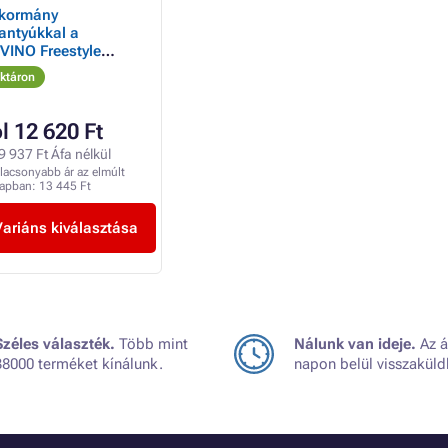
kormány
antyúkkal a
INO Freestyle
ogóhoz
ktáron
ól 12 620 Ft
 9 937 Ft Áfa nélkül
lacsonyabb ár az elmúlt
napban:
13 445 Ft
Variáns kiválasztása
Széles választék.
Több mint
Nálunk van ideje.
Az á
38000 terméket kínálunk.
napon belül visszaküld