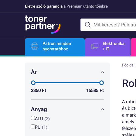
Életre szóló garancia
a Premium utántöltőinkre
Patron minden
Elektronika
nyomtatóhoz
+ IT
Főoldal
Ár
Rol
2350
Ft
15585
Ft
A robo
és biz
Anyag
a mark
ALU
(2)
amely 
PU
(1)
felsze
széles