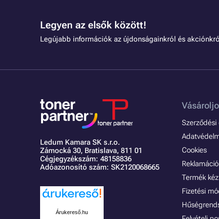
Legyen az elsők között!
Legújabb információk az újdonságainkról és akciónkró
Vásároljo
Szerződési é
Adatvédelmi
Ledum Kamara SK s.r.o.
Cookies
Zámocká 30,
Bratislava, 811 01
Cégjegyzékszám: 48158836
Reklamáció 
Adóazonosító szám: SK2120068665
Termék kéz
Fizetési m
Hűségrend
Árukereső.hu
Felvételi p