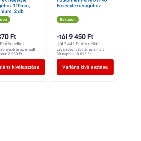
rék freestyle
Pótkormány a MOVINO
góhoz 110mm,
Freestyle robogóhoz
nium, 2 db
áron
Raktáron
870 Ft
-tól 9 450 Ft
Ft Áfa nélkül
-tól 7 441 Ft Áfa nélkül
csonyabb ár az elmúlt
Legalacsonyabb ár az elmúlt
pban:
8 950 Ft
30 napban:
8 815 Ft
riáns kiválasztása
Variáns kiválasztása