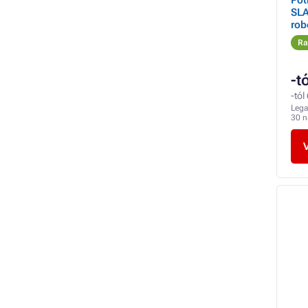
Pót
SLA
rob
alu
Ra
-t
-tól
Lega
30 