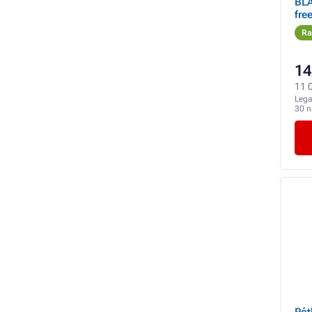
BL
fre
mm,
Ra
14
11 0
Lega
30 