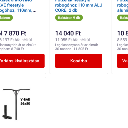
kerék a MOVINO
Pótkerék freestyle
Pótke
VE freestyle
robogóhoz 110 mm ALU
robo
ogóhoz, 110mm,
CORE, 2 db
alumí
mínium, pótkerekek
ktáron
Raktáron 9 db
Rakt
ól 7 870 Ft
14 040 Ft
10 
 6 197 Ft Áfa nélkül
11 055 Ft Áfa nélkül
8 559 
lacsonyabb ár az elmúlt
Legalacsonyabb ár az elmúlt
Legala
napban:
8 740 Ft
30 napban:
11 805 Ft
30 na
Variáns kiválasztása
Kosárba
Va