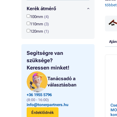
többet
Kerék átmérő
100mm
(4)
110mm
(3)
120mm
(1)
Aján
Segítségre van
szüksége?
Keressen minket!
Tanácsadó a
választásban
+36 1955 5796
(8:00 - 16:00)
info@tonerpartners.hu
Cse
MOV
Érdeklődnék
kor