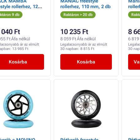
ACK MAMBA
MANIAC freestyle
Mania
estyle rollerhez, 120
rollerhez, 110 mm, 2 db
rolle
 2 db
Nylon
ktáron 9 db
Raktáron > 20 db
Rakt
 040 Ft
10 235 Ft
8 6
55 Ft Áfa nélkül
8 059 Ft Áfa nélkül
6 819 
lacsonyabb ár az elmúlt
Legalacsonyabb ár az elmúlt
Legala
napban:
13 985 Ft
30 napban:
8 815 Ft
30 na
Kosárba
Kosárba
Va