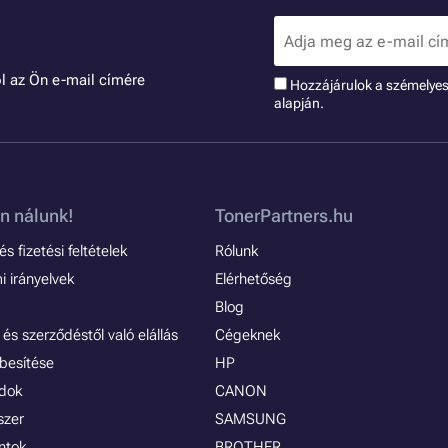
l az Ön e-mail címére
Hozzájárulok a szémelye
alapján.
n nálunk!
TonerPartners.hu
s fizetési feltételek
Rólunk
 irányelvek
Elérhetőség
Blog
és szerződéstől való elállás
Cégeknek
besítése
HP
ódok
CANON
szer
SAMSUNG
ontok
BROTHER