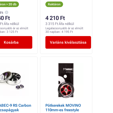
lat (EDGE fekete-
áron > 20 db
Raktáron
), 2db
 Ft
40 Ft
4 210 Ft
Ft Áfa nélkül
3 315 Ft Áfa nélkül
csonyabb ár az elmúlt
Legalacsonyabb ár az elmúlt
pban:
3 125 Ft
30 napban:
4 195 Ft
Kosárba
Variáns kiválasztása
ABEC-9 RS Carbon
Pótkerekek MOVINO
ecsapágyak
110mm-es freestyle