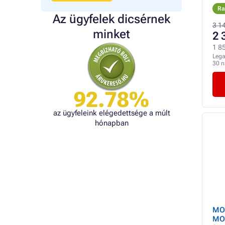
Ra
Az ügyfelek dicsérnek
3 1
minket
2 
1 85
Lega
30 
92.78%
az ügyfeleink elégedettsége a múlt
hónapban
MOV
MO