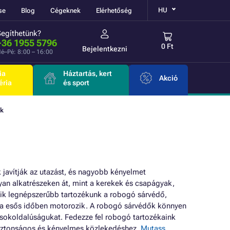
HU
se
Blog
Cégeknek
Elérhetőség
Segíthetünk?
+36 1955 5796
0 Ft
Bejelentkezni
é–Pé: 8:00 – 16:00
ia
Háztartás, kert
Akció
éria
és sport
ők
 javítják az utazást, és nagyobb kényelmet
yan alkatrészeken át, mint a kerekek és csapágyak,
yik legnépszerűbb tartozékunk a robogó sárvédő,
 ha esős időben motorozik. A robogó sárvédők könnyen
 sokoldalúságukat. Fedezze fel robogó tartozékaink
 biztonságos és kényelmes közlekedéshez.
Mutass