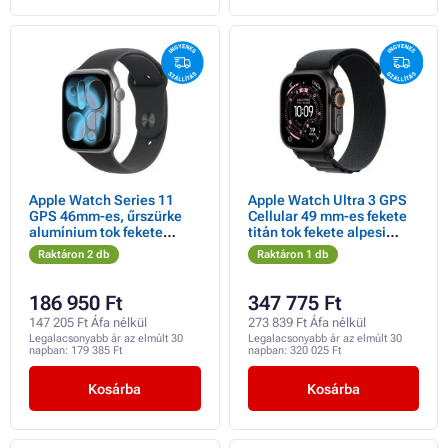
Apple Watch Series 11
Apple Watch Ultra 3 GPS
GPS 46mm-es, űrszürke
Cellular 49 mm-es fekete
alumínium tok fekete
titán tok fekete alpesi
sportpánttal - M/L
hurokkal - nagyméretű
Raktáron 2 db
Raktáron 1 db
186 950 Ft
347 775 Ft
147 205 Ft Áfa nélkül
273 839 Ft Áfa nélkül
Legalacsonyabb ár az elmúlt 30
Legalacsonyabb ár az elmúlt 30
napban:
179 385 Ft
napban:
320 025 Ft
Kosárba
Kosárba