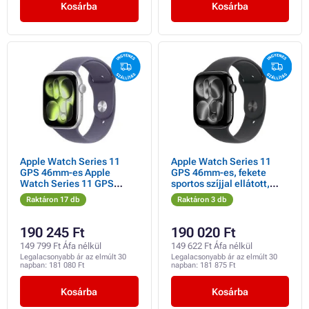
Kosárba
Kosárba
Apple Watch Series 11
Apple Watch Series 11
GPS 46mm-es Apple
GPS 46mm-es, fekete
Watch Series 11 GPS
sportos szíjjal ellátott,
46mm ezüst alumínium
fekete alumínium tok - S/M
Raktáron 17 db
Raktáron 3 db
tok lila ködös sportpánttal
- S/M
190 245 Ft
190 020 Ft
149 799 Ft Áfa nélkül
149 622 Ft Áfa nélkül
Legalacsonyabb ár az elmúlt 30
Legalacsonyabb ár az elmúlt 30
napban:
181 080 Ft
napban:
181 875 Ft
Kosárba
Kosárba