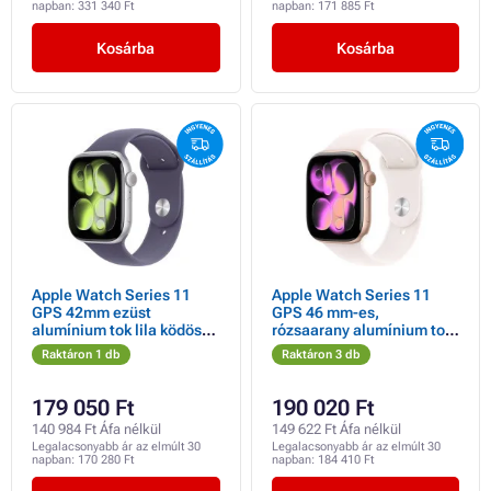
napban:
331 340 Ft
napban:
171 885 Ft
Kosárba
Kosárba
Apple Watch Series 11
Apple Watch Series 11
GPS 42mm ezüst
GPS 46 mm-es,
alumínium tok lila ködös
rózsaarany alumínium tok
sportpánttal - S/M
világospiros sportpánttal -
Raktáron 1 db
Raktáron 3 db
S/M
179 050 Ft
190 020 Ft
140 984 Ft Áfa nélkül
149 622 Ft Áfa nélkül
Legalacsonyabb ár az elmúlt 30
Legalacsonyabb ár az elmúlt 30
napban:
170 280 Ft
napban:
184 410 Ft