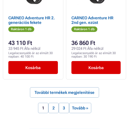
CARNEO Adventure HR 2.
CARNEO Adventure HR
generációs fekete
2nd gen. ezüst
Raktáron 1 db
Raktáron 1 db
43 110 Ft
36 860 Ft
33 945 Ft Áfa nélkül
29 024 Ft Áfa nélkül
Legalacsonyabb ár az elmúlt 30
Legalacsonyabb ár az elmúlt 30
napban:
40 100 Ft
napban:
30 190 Ft
Kosárba
Kosárba
További termékek megjelenítése
1
2
3
Tovább »