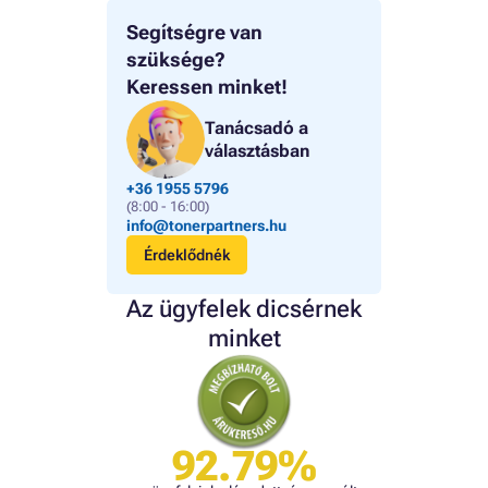
Segítségre van
szüksége?
Keressen minket!
Tanácsadó a
választásban
+36 1955 5796
(8:00 - 16:00)
info@tonerpartners.hu
Érdeklődnék
Az ügyfelek dicsérnek
minket
92.79%