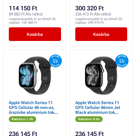
114 150 Ft
300 320 Ft
89 882 Ft Áfa nélkül
236 472 Ft Áfa nélkül
Legalacsonyabb ár az elmúlt 30
Legalacsonyabb ár az elmúlt 30
napban:
105 460 Ft
napban:
290 910 Ft
Kosárba
Kosárba
Apple Watch Series 11
Apple Watch Series 11
GPS Cellular 46 mm-es,
GPS Cellular 46mm Jet
űrszürke alumínium tok
Black alumínium tok
fekete sportpánttal - M/L
fekete sportpánttal - M/L
Raktáron 1 db
Raktáron 4 db
236 145 Ft
236 145 Ft