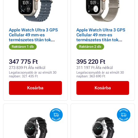
Apple Watch Ultra 3 GPS
Apple Watch Ultra 3 GPS
Cellular 49 mm-es
Cellular 49 mm-es
természetes titán tok
természetes titán tok
horgonykék óceán szíjjal
természetes titán milánói
Raktáron 1 db
Raktáron 2 db
hurokkal - nagyméretű
347 775 Ft
395 220 Ft
273 839 Ft Áfa nélkül
311 197 Ft Áfa nélkül
Legalacsonyabb ár az elmúlt 30
Legalacsonyabb ár az elmúlt 30
napban:
321 435 Ft
napban:
363 690 Ft
Kosárba
Kosárba