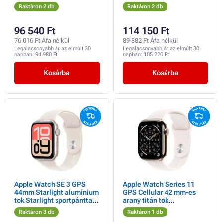
sportpánt - S/M
M/L
Raktáron 2 db
Raktáron 2 db
96 540 Ft
114 150 Ft
76 016 Ft Áfa nélkül
89 882 Ft Áfa nélkül
Legalacsonyabb ár az elmúlt 30
Legalacsonyabb ár az elmúlt 30
napban:
94 980 Ft
napban:
105 220 Ft
Kosárba
Kosárba
Apple Watch SE 3 GPS
Apple Watch Series 11
44mm Starlight alumínium
GPS Cellular 42 mm-es
tok Starlight sportpánttal -
arany titán tok
S/M
világospiros sportpánttal -
Raktáron 3 db
Raktáron 1 db
S/M