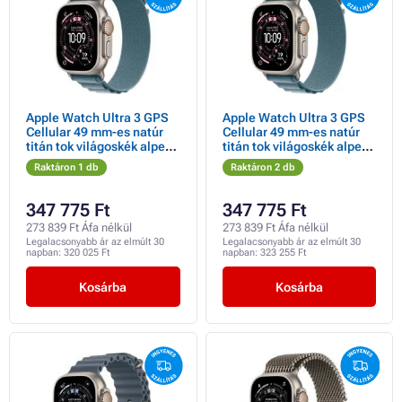
Apple Watch Ultra 3 GPS
Apple Watch Ultra 3 GPS
Cellular 49 mm-es natúr
Cellular 49 mm-es natúr
titán tok világoskék alpesi
titán tok világoskék alpesi
hurokkal - közepes méretű
hurokkal - nagyméretű
Raktáron 1 db
Raktáron 2 db
347 775 Ft
347 775 Ft
273 839 Ft Áfa nélkül
273 839 Ft Áfa nélkül
Legalacsonyabb ár az elmúlt 30
Legalacsonyabb ár az elmúlt 30
napban:
320 025 Ft
napban:
323 255 Ft
Kosárba
Kosárba