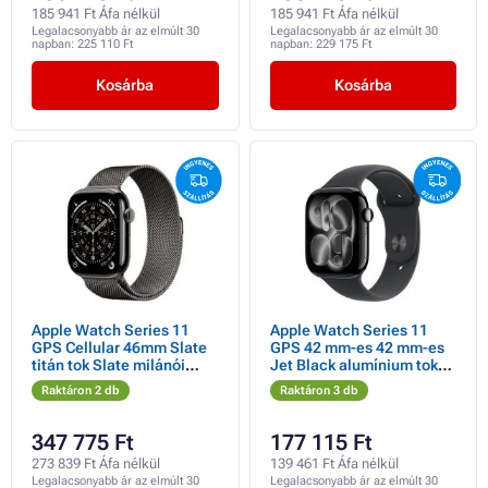
185 941 Ft Áfa nélkül
185 941 Ft Áfa nélkül
Legalacsonyabb ár az elmúlt 30
Legalacsonyabb ár az elmúlt 30
napban:
225 110 Ft
napban:
229 175 Ft
Kosárba
Kosárba
Apple Watch Series 11
Apple Watch Series 11
GPS Cellular 46mm Slate
GPS 42 mm-es 42 mm-es
titán tok Slate milánói
Jet Black alumínium tok
hurokkal - S/M
fekete sportpánttal - S/M
Raktáron 2 db
Raktáron 3 db
347 775 Ft
177 115 Ft
273 839 Ft Áfa nélkül
139 461 Ft Áfa nélkül
Legalacsonyabb ár az elmúlt 30
Legalacsonyabb ár az elmúlt 30