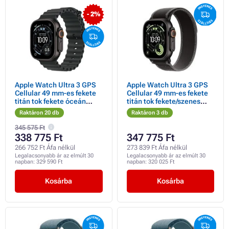
- 2%
Apple Watch Ultra 3 GPS
Apple Watch Ultra 3 GPS
Cellular 49 mm-es fekete
Cellular 49 mm-es fekete
titán tok fekete óceán
titán tok fekete/szenes
szíjjal
Trail Loop hurokkal - M/L
Raktáron 20 db
Raktáron 3 db
345 575 Ft
338 775 Ft
347 775 Ft
266 752 Ft Áfa nélkül
273 839 Ft Áfa nélkül
Legalacsonyabb ár az elmúlt 30
Legalacsonyabb ár az elmúlt 30
napban:
329 590 Ft
napban:
320 025 Ft
Kosárba
Kosárba