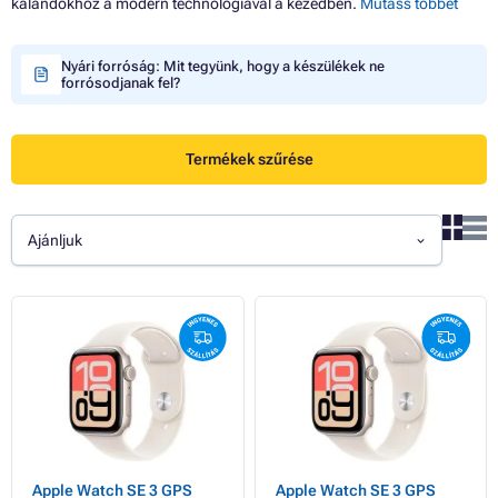
kalandokhoz a modern technológiával a kezedben.
Mutass többet
Nyári forróság: Mit tegyünk, hogy a készülékek ne
forrósodjanak fel?
Termékek szűrése
Ajánljuk
Apple Watch SE 3 GPS
Apple Watch SE 3 GPS