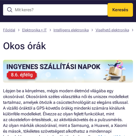
Keresés
Menü
Főoldal
Elektronika + IT
Intelligens elektronika
Viselhető elektronika
Okos órák
Lépjen be a kényelmes, mégis modern életmód világába egy
okosórával. Okosóráink széles választéka női és uniszex modelleket
tartalmaz, amelyek ötvözik a csúcstechnológiát az elegáns stílussal.
A vízálló óráktól a GPS-követős órákig mindenki számára kínálunk
különféle modelleket. Élvezze az olyan fejlett funkciókat, mint
az okostelefon-értesítések, az aktivitáskövetés és a pulzusmérés.
Az olyan márkák okosóráival, mint a Samsung, a Huawei, a Xiaomi
és mások, tökéletes szövetségest alkothatsz a mindennapi