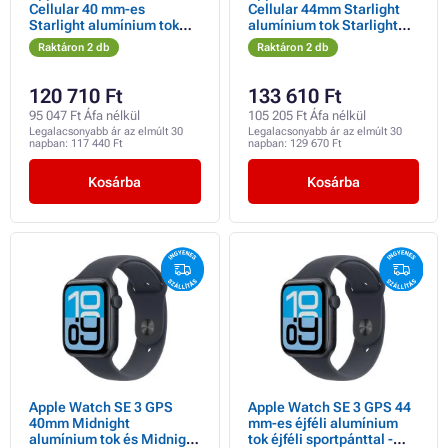
Cellular 40 mm-es
Cellular 44mm Starlight
Starlight alumínium tok
alumínium tok Starlight
Starlight sportpánttal -
sportpánttal - S/M
Raktáron 2 db
Raktáron 2 db
S/M
120 710 Ft
133 610 Ft
95 047 Ft Áfa nélkül
105 205 Ft Áfa nélkül
Legalacsonyabb ár az elmúlt 30
Legalacsonyabb ár az elmúlt 30
napban:
117 440 Ft
napban:
129 670 Ft
Kosárba
Kosárba
Apple Watch SE 3 GPS
Apple Watch SE 3 GPS 44
40mm Midnight
mm-es éjféli alumínium
alumínium tok és Midnight
tok éjféli sportpánttal -