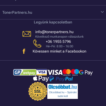
TonerPartners.hu
Legyünk kapcsolatban
info@tonerpartners.hu
Következő munkanapon válaszolunk
+36 1955 5796
Hé–Pé: 8:00 – 16:00
Kövessen minket a Facebookon
Olcsóbbat.hu – Spórolni
tudni kell