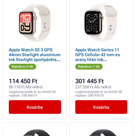
Apple Watch SE 3 GPS
Apple Watch Series 11
44mm Starlight alumínium
GPS Cellular 42 mm-es
tok Starlight sportpánttal -
arany titán tok
S/M
világospiros sportpánttal -
Raktáron 3 db
Raktáron 1 db
S/M
114 450 Ft
301 445 Ft
90 118 Ft Áfa nélkül
237 358 Ft Áfa nélkül
Legalacsonyabb ár az elmúlt 30
Legalacsonyabb ár az elmúlt 30
napban:
106 645 Ft
napban:
290 910 Ft
Kosárba
Kosárba