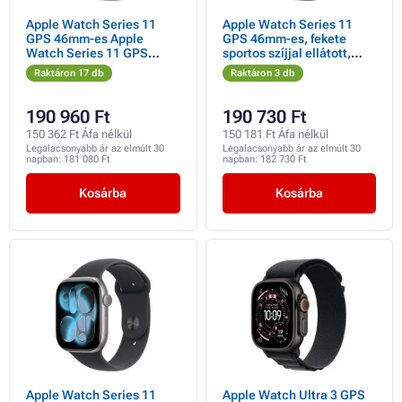
Apple Watch Series 11
Apple Watch Series 11
GPS 46mm-es Apple
GPS 46mm-es, fekete
Watch Series 11 GPS
sportos szíjjal ellátott,
46mm ezüst alumínium
fekete alumínium tok - S/M
Raktáron 17 db
Raktáron 3 db
tok lila ködös sportpánttal
- S/M
190 960 Ft
190 730 Ft
150 362 Ft Áfa nélkül
150 181 Ft Áfa nélkül
Legalacsonyabb ár az elmúlt 30
Legalacsonyabb ár az elmúlt 30
napban:
181 080 Ft
napban:
182 730 Ft
Kosárba
Kosárba
Apple Watch Series 11
Apple Watch Ultra 3 GPS