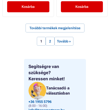
Kosárba
Kosárba
További termékek megjelenítése
1
2
Tovább »
Segítségre van
szüksége?
Keressen minket!
Tanácsadó a
választásban
+36 1955 5796
(8:00 - 16:00)
info@tonerpartners.hu