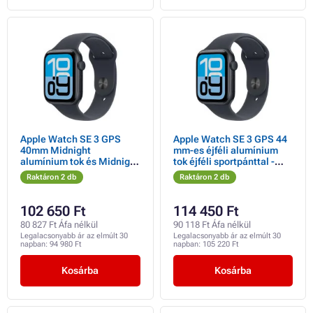
Apple Watch SE 3 GPS
Apple Watch SE 3 GPS 44
40mm Midnight
mm-es éjféli alumínium
alumínium tok és Midnight
tok éjféli sportpánttal -
sportpánt - S/M
M/L
Raktáron 2 db
Raktáron 2 db
102 650 Ft
114 450 Ft
80 827 Ft Áfa nélkül
90 118 Ft Áfa nélkül
Legalacsonyabb ár az elmúlt 30
Legalacsonyabb ár az elmúlt 30
napban:
94 980 Ft
napban:
105 220 Ft
Kosárba
Kosárba