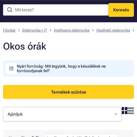
Keresés
Menü
Főoldal
Elektronika + IT
Intelligens elektronika
Viselhető elektronika
Okos órák
Nyári forróság: Mit tegyünk, hogy a készülékek ne
forrósodjanak fel?
Termékek szűrése
Ajánljuk