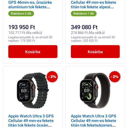
GPS 46mm-es, űrszürke
Cellular 49 mm-es fekete
alumínium tok fekete
titán tok fekete alpesi
sportpánttal - M/L
hurokkal - nagyméretű
Raktáron 2 db
Raktáron 1 db
193 950 Ft
349 080 Ft
152 717 Ft Áfa nélkül
274 866 Ft Áfa nélkül
Legalacsonyabb ár az elmúlt 30
Legalacsonyabb ár az elmúlt 30
napban:
179 385 Ft
napban:
320 025 Ft
Kosárba
Kosárba
- 2%
- 2%
Apple Watch Ultra 3 GPS
Apple Watch Ultra 3 GPS
Cellular 49 mm-es fekete
Cellular 49 mm-es fekete
titán tok fekete óceán
titán tok fekete/szenes