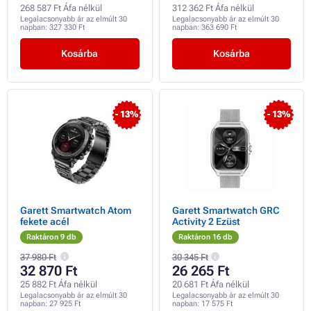
268 587 Ft Áfa nélkül
312 362 Ft Áfa nélkül
Legalacsonyabb ár az elmúlt 30
Legalacsonyabb ár az elmúlt 30
napban:
327 330 Ft
napban:
363 690 Ft
Kosárba
Kosárba
- 13%
- 13%
Garett Smartwatch Atom
Garett Smartwatch GRC
fekete acél
Activity 2 Ezüst
Raktáron 9 db
Raktáron 16 db
37 980 Ft
30 345 Ft
32 870 Ft
26 265 Ft
25 882 Ft Áfa nélkül
20 681 Ft Áfa nélkül
Legalacsonyabb ár az elmúlt 30
Legalacsonyabb ár az elmúlt 30
napban:
27 925 Ft
napban:
17 575 Ft