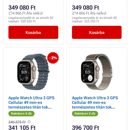
349 080 Ft
349 080 Ft
274 866 Ft Áfa nélkül
274 866 Ft Áfa nélkül
Legalacsonyabb ár az elmúlt 30
Legalacsonyabb ár az elmúlt 30
napban:
320 025 Ft
napban:
323 255 Ft
Kosárba
Kosárba
- 2%
Apple Watch Ultra 3 GPS
Apple Watch Ultra 3 GPS
Cellular 49 mm-es
Cellular 49 mm-es
természetes titán tok
természetes titán tok
horgonykék óceán szíjjal
természetes titán milánói
Raktáron 4 db
Raktáron 2 db
hurokkal - nagyméretű
346 875 Ft
341 105 Ft
396 700 Ft