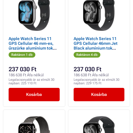
Apple Watch Series 11
Apple Watch Series 11
GPS Cellular 46 mm-es,
GPS Cellular 46mm Jet
űrszürke alumínium tok
Black alumínium tok
fekete sportpánttal - M/L
fekete sportpánttal - M/L
Raktáron 1 db
Raktáron 4 db
237 030 Ft
237 030 Ft
186 638 Ft Áfa nélkül
186 638 Ft Áfa nélkül
Legalacsonyabb ár az elmúlt 30
Legalacsonyabb ár az elmúlt 30
napban:
225 110 Ft
napban:
229 175 Ft
Kosárba
Kosárba