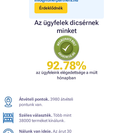
Érdeklődnék
Az ügyfelek dicsérnek
minket
92.78%
az ügyfeleink elégedettsége a múlt
hónapban
Átvételi pontok.
3980 átvételi
pontunk van.
Széles választék.
Több mint
38000 terméket kínálunk.
Nálunk van ideje.
Az árut 30