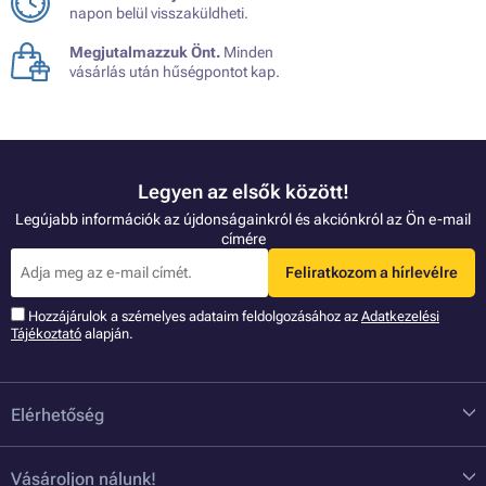
napon belül visszaküldheti.
Megjutalmazzuk Önt.
Minden
vásárlás után hűségpontot kap.
Legyen az elsők között!
Legújabb információk az újdonságainkról és akciónkról az Ön e-mail
címére
Feliratkozom a hírlevélre
Hozzájárulok a szémelyes adataim feldolgozásához az
Adatkezelési
Tájékoztató
alapján.
Elérhetőség
Vásároljon nálunk!