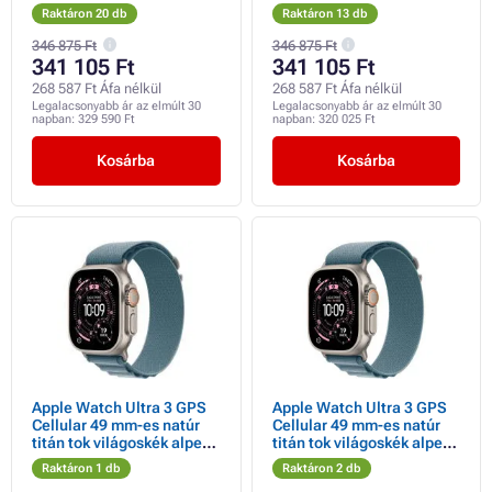
szíjjal
Trail Loop hurokkal - M/L
Raktáron 20 db
Raktáron 13 db
346 875 Ft
346 875 Ft
341 105 Ft
341 105 Ft
268 587 Ft Áfa nélkül
268 587 Ft Áfa nélkül
Legalacsonyabb ár az elmúlt 30
Legalacsonyabb ár az elmúlt 30
napban:
329 590 Ft
napban:
320 025 Ft
Kosárba
Kosárba
Apple Watch Ultra 3 GPS
Apple Watch Ultra 3 GPS
Cellular 49 mm-es natúr
Cellular 49 mm-es natúr
titán tok világoskék alpesi
titán tok világoskék alpesi
hurokkal - közepes méretű
hurokkal - nagyméretű
Raktáron 1 db
Raktáron 2 db