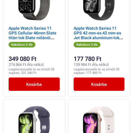
Apple Watch Series 11
Apple Watch Series 11
GPS Cellular 46mm Slate
GPS 42 mm-es 42 mm-es
titán tok Slate milánói
Jet Black alumínium tok
hurokkal - S/M
fekete sportpánttal - S/M
Raktáron 2 db
Raktáron 3 db
349 080 Ft
177 780 Ft
274 866 Ft Áfa nélkül
139 984 Ft Áfa nélkül
Legalacsonyabb ár az elmúlt 30
Legalacsonyabb ár az elmúlt 30
napban:
331 340 Ft
napban:
171 885 Ft
Kosárba
Kosárba