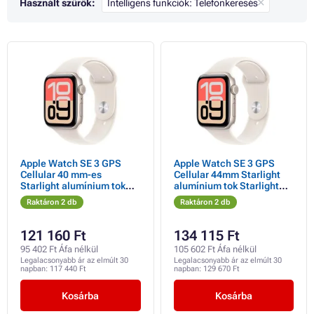
Használt szűrők:
Intelligens funkciók: Telefonkeresés
Apple Watch SE 3 GPS
Apple Watch SE 3 GPS
Cellular 40 mm-es
Cellular 44mm Starlight
Starlight alumínium tok
alumínium tok Starlight
Starlight sportpánttal -
sportpánttal - S/M
Raktáron 2 db
Raktáron 2 db
S/M
121 160 Ft
134 115 Ft
95 402 Ft Áfa nélkül
105 602 Ft Áfa nélkül
Legalacsonyabb ár az elmúlt 30
Legalacsonyabb ár az elmúlt 30
napban:
117 440 Ft
napban:
129 670 Ft
Kosárba
Kosárba