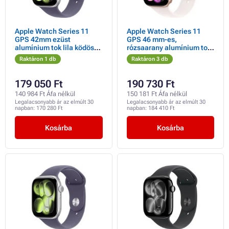
Apple Watch Series 11
Apple Watch Series 11
GPS 42mm ezüst
GPS 46 mm-es,
alumínium tok lila ködös
rózsaarany alumínium tok
sportpánttal - S/M
világospiros sportpánttal -
Raktáron 1 db
Raktáron 3 db
S/M
179 050 Ft
190 730 Ft
140 984 Ft Áfa nélkül
150 181 Ft Áfa nélkül
Legalacsonyabb ár az elmúlt 30
Legalacsonyabb ár az elmúlt 30
napban:
170 280 Ft
napban:
184 410 Ft
Kosárba
Kosárba