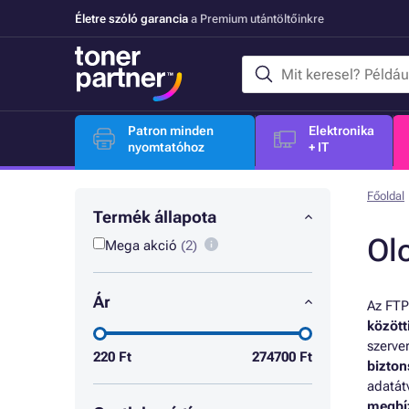
Életre szóló garancia
a Premium utántöltőinkre
Patron minden
Elektronika
nyomtatóhoz
+ IT
Főoldal
Termék állapota
Ol
Mega akció
(2)
Ár
Az FTP
között
szerve
220
Ft
274700
Ft
bizton
adatát
megbíz