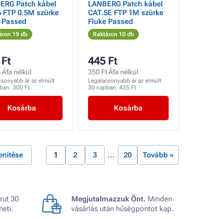
ERG Patch kábel
LANBERG Patch kábel
 FTP 0.5M szürke
CAT.5E FTP 1M szürke
e Passed
Fluke Passed
áron 19 db
Raktáron 10 db
 Ft
445 Ft
 Áfa nélkül
350 Ft Áfa nélkül
csonyabb ár az elmúlt
Legalacsonyabb ár az elmúlt
pban:
300 Ft
30 napban:
435 Ft
Kosárba
Kosárba
enítése
1
2
3
20
Tovább »
rut 30
Megjutalmazzuk Önt.
Minden
heti.
vásárlás után hűségpontot kap.