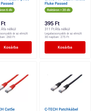
e Passed
Fluke Passed
áron 6 db
Raktáron > 20 db
 Ft
395 Ft
 Áfa nélkül
311 Ft Áfa nélkül
csonyabb ár az elmúlt
Legalacsonyabb ár az elmúlt
pban:
260 Ft
30 napban:
275 Ft
Kosárba
Kosárba
CH Cat5e
C-TECH Patchkábel