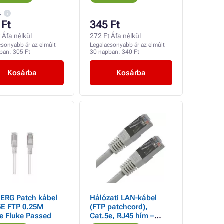
árnyékolt, szürke,
gazdaságos
t
 Ft
345 Ft
 Áfa nélkül
272 Ft Áfa nélkül
csonyabb ár az elmúlt
Legalacsonyabb ár az elmúlt
pban:
305 Ft
30 napban:
340 Ft
Kosárba
Kosárba
ERG Patch kábel
Hálózati LAN-kábel
5E FTP 0.25M
(FTP patchcord),
e Fluke Passed
Cat.5e, RJ45 hím –