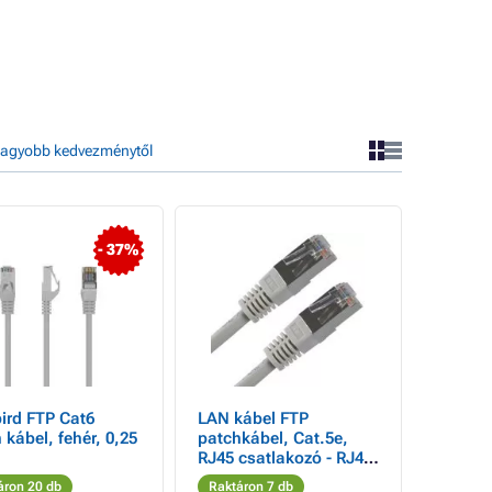
agyobb kedvezménytől
- 37%
ird FTP Cat6
LAN kábel FTP
 kábel, fehér, 0,25
patchkábel, Cat.5e,
RJ45 csatlakozó - RJ45
csatlakozó, 1,5 m,
áron 20 db
Raktáron 7 db