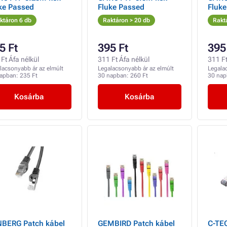
ke Passed
Fluke Passed
Fluk
ktáron 6 db
Raktáron > 20 db
Rakt
5 Ft
395 Ft
395
Ft Áfa nélkül
311 Ft Áfa nélkül
311 Ft
lacsonyabb ár az elmúlt
Legalacsonyabb ár az elmúlt
Legala
napban:
235 Ft
30 napban:
260 Ft
30 na
Kosárba
Kosárba
BERG Patch kábel
GEMBIRD Patch kábel
C-TE