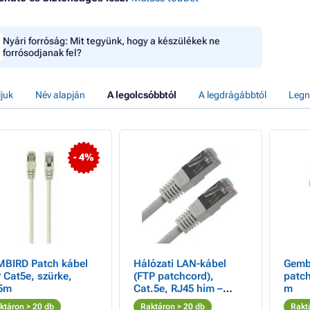
Nyári forróság: Mit tegyünk, hogy a készülékek ne
forrósodjanak fel?
ljuk
Név alapján
A legolcsóbbtól
A legdrágábbtól
Legn
- 4%
BIRD Patch kábel
Hálózati LAN-kábel
Gemb
 Cat5e, szürke,
(FTP patchcord),
patch
25m
Cat.5e, RJ45 hím –
m
RJ45 hím, 2 m,
ktáron > 20 db
Raktáron > 20 db
Rakt