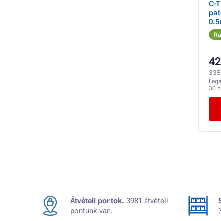
C-T
pat
0.
Ra
42
335 
Lega
30 
Átvételi pontok.
3981 átvételi
pontunk van.