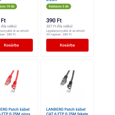
áron 19 db
Raktáron 3 db
 Ft
390 Ft
 Áfa nélkül
307 Ft Áfa nélkül
csonyabb ár az elmúlt
Legalacsonyabb ár az elmúlt
pban:
380 Ft
30 napban:
380 Ft
Kosárba
Kosárba
ERG Patch kábel
LANBERG Patch kábel
 FTP 0.25M piros
CAT.6 FTP 0.25M fekete