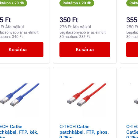
H, szürke,
ktáron > 20 db
Raktáron > 20 db
Rakt
nomy, KIÁRUSÍTÁS
5 Ft
350 Ft
355
Ft Áfa nélkül
276 Ft Áfa nélkül
280 Ft
lacsonyabb ár az elmúlt
Legalacsonyabb ár az elmúlt
Legala
napban:
340 Ft
30 napban:
285 Ft
30 na
Kosárba
Kosárba
ECH Cat5e
C-TECH Cat5e
C-TE
chkábel, FTP, kék,
patchkábel, FTP, piros,
Cat5e
25m
0,25m
0.25