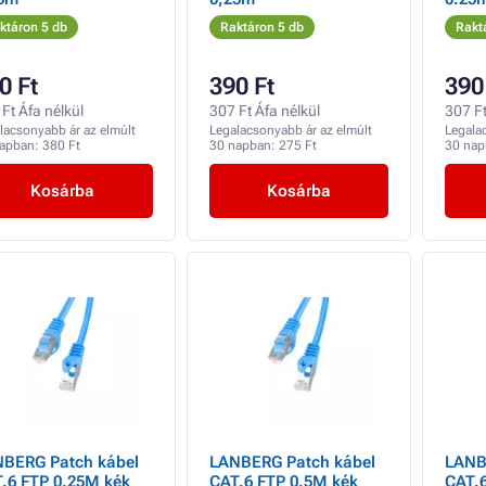
ktáron 5 db
Raktáron 5 db
Rakt
0 Ft
390 Ft
390
Ft Áfa nélkül
307 Ft Áfa nélkül
307 Ft
lacsonyabb ár az elmúlt
Legalacsonyabb ár az elmúlt
Legala
napban:
380 Ft
30 napban:
275 Ft
30 na
Kosárba
Kosárba
BERG Patch kábel
LANBERG Patch kábel
LANB
.6 FTP 0.25M kék
CAT.6 FTP 0.5M kék
CAT.6