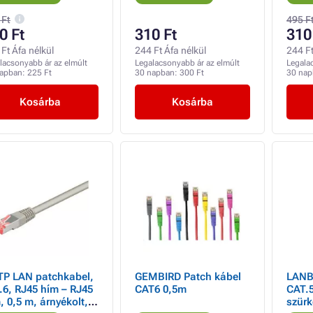
árnyékolt, szürke,
economy, KIÁRUSÍTÁS
 Ft
495 F
0 Ft
310 Ft
310
Ft Áfa nélkül
244 Ft Áfa nélkül
244 Ft
lacsonyabb ár az elmúlt
Legalacsonyabb ár az elmúlt
Legala
napban:
225 Ft
30 napban:
300 Ft
30 na
Kosárba
Kosárba
TP LAN patchkabel,
GEMBIRD Patch kábel
LANB
.6, RJ45 hím – RJ45
CAT6 0,5m
CAT.
, 0,5 m, árnyékolt,
szürk