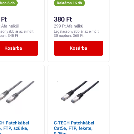
RJ45 hím, 1 m,
áron 6 db
Raktáron 16 db
árnyékolt, szürke,
economy, KIÁRUSÍTÁS
 Ft
380 Ft
 Áfa nélkül
299 Ft Áfa nélkül
csonyabb ár az elmúlt
Legalacsonyabb ár az elmúlt
pban:
345 Ft
30 napban:
365 Ft
Kosárba
Kosárba
CH Patchkábel
C-TECH Patchkábel
, FTP, szürke,
Cat5e, FTP, fekete,
m
0.25m