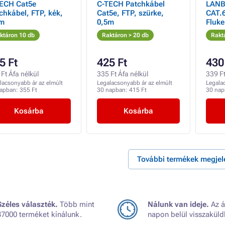
ECH Cat5e
C-TECH Patchkábel
LANB
chkábel, FTP, kék,
Cat5e, FTP, szürke,
CAT.6
5m
0,5m
Fluk
ktáron 10 db
Raktáron > 20 db
Rakt
5 Ft
425 Ft
430
Ft Áfa nélkül
335 Ft Áfa nélkül
339 Ft
lacsonyabb ár az elmúlt
Legalacsonyabb ár az elmúlt
Legala
napban:
355 Ft
30 napban:
415 Ft
30 na
Kosárba
Kosárba
További termékek megjel
Széles választék.
Több mint
Nálunk van ideje.
Az á
37000 terméket kínálunk.
napon belül visszaküld