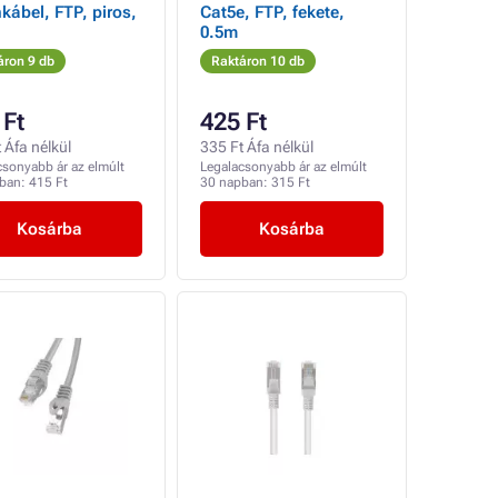
kábel, FTP, piros,
Cat5e, FTP, fekete,
0.5m
áron 9 db
Raktáron 10 db
 Ft
425 Ft
 Áfa nélkül
335 Ft Áfa nélkül
csonyabb ár az elmúlt
Legalacsonyabb ár az elmúlt
pban:
415 Ft
30 napban:
315 Ft
Kosárba
Kosárba