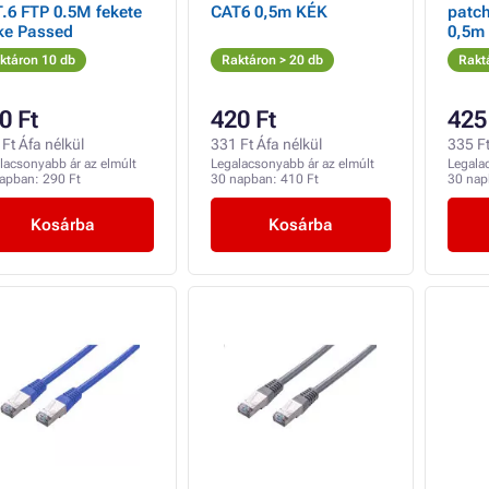
.6 FTP 0.5M fekete
CAT6 0,5m KÉK
patch
ke Passed
0,5m
ktáron 10 db
Raktáron > 20 db
Rakt
0 Ft
420 Ft
425
Ft Áfa nélkül
331 Ft Áfa nélkül
335 Ft
lacsonyabb ár az elmúlt
Legalacsonyabb ár az elmúlt
Legala
napban:
290 Ft
30 napban:
410 Ft
30 na
Kosárba
Kosárba