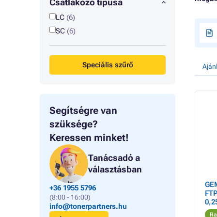
Csatlakozó típusa
LC
(6)
SC
(6)
Speciális szűrő
Aján
Segítségre van
szüksége?
Keressen minket!
Tanácsadó a
választásban
GEM
+36 1955 5796
FTP
(8:00 - 16:00)
0,
info@tonerpartners.hu
Ra