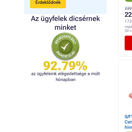
Érdeklődnék
230
22
Az ügyfelek dicsérnek
173 
minket
Lega
30 
92.79%
az ügyfeleink elégedettsége a múlt
hónapban
S/F
Cat
hím