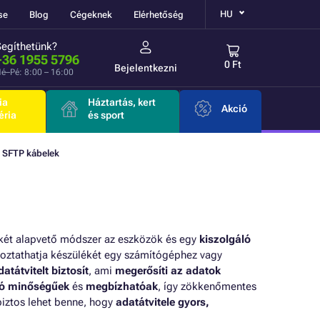
HU
se
Blog
Cégeknek
Elérhetőség
Segíthetünk?
+36 1955 5796
0 Ft
Bejelentkezni
é–Pé: 8:00 – 16:00
ia
Háztartás, kert
Akció
éria
és sport
 SFTP kábelek
l) két alapvető módszer az eszközök és egy
kiszolgáló
koztathatja készülékét egy számítógéphez vagy
datátvitelt biztosít
, ami
megerősíti az adatok
ló minőségűek
és
megbízhatóak
, így zökkenőmentes
biztos lehet benne, hogy
adatátvitele gyors,