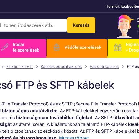
Termék kézbesíté
Keresés
H
Irodai
Higién
Védőfelszerelések
felszerelések
+ Drog
Elektronika + IT
Kábelek és csatlakozók
Hálózati kábelek
FTP és
csó FTP és SFTP kábelek
 (File Transfer Protocol) és az SFTP (Secure File Transfer Protoco
i biztonságos adatátvitelre
. Az FTP-kábelekkel egyszerűen csatla
rhez, és
biztonságosan továbbíthat fájlokat
. Az SFTP
titkosított a
ságát
az átvitel során. A kínálatunkban található FTP-kábelek
kivá
vitelt biztosítanak az eszközök között. Az FTP és SFTP kábelekkel 
ható és biztonságos lesz.
Mutass többet