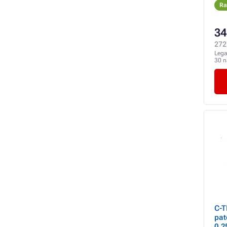
LSO
Ra
eco
34
272 
Lega
30 
C-T
pat
0,