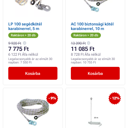
LP 100 segédkötél
AC 100 biztonsági kötél
karabinerrel, 5 m
karabinerrel, 10 m
Raktáron > 20 db
Raktáron > 20 db
9 920 Ft
13 390 Ft
7 775 Ft
11 085 Ft
6 122 Ft Áfa nélkül
8 728 Ft Áfa nélkül
Legalacsonyabb ár az elmúlt 30
Legalacsonyabb ár az elmúlt 30
napban:
7 550 Ft
napban:
10 755 Ft
Kosárba
Kosárba
- 9%
- 12%