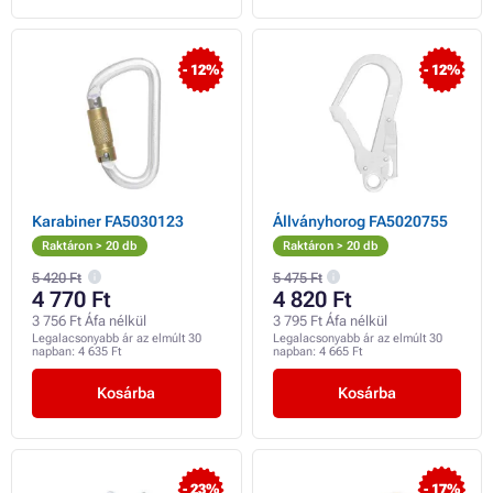
- 12%
- 12%
Karabiner FA5030123
Állványhorog FA5020755
Raktáron > 20 db
Raktáron > 20 db
5 420 Ft
5 475 Ft
4 770 Ft
4 820 Ft
3 756 Ft Áfa nélkül
3 795 Ft Áfa nélkül
Legalacsonyabb ár az elmúlt 30
Legalacsonyabb ár az elmúlt 30
napban:
4 635 Ft
napban:
4 665 Ft
Kosárba
Kosárba
- 23%
- 17%