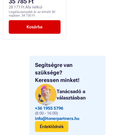
35 785 Ft
28 177 Ft Áfa nélkül
Legalacsonyabb ár az elmúlt 30
napban:
34 730 Ft
Kosárba
Segítségre van
szüksége?
Keressen minket!
Tanácsadó a
választásban
+36 1955 5796
(8:00 - 16:00)
info@tonerpartners.hu
Érdeklődnék