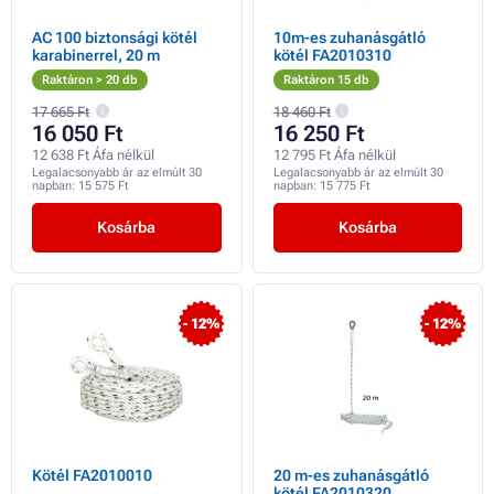
AC 100 biztonsági kötél
10m-es zuhanásgátló
karabinerrel, 20 m
kötél FA2010310
Raktáron > 20 db
Raktáron 15 db
17 665 Ft
18 460 Ft
16 050 Ft
16 250 Ft
12 638 Ft Áfa nélkül
12 795 Ft Áfa nélkül
Legalacsonyabb ár az elmúlt 30
Legalacsonyabb ár az elmúlt 30
napban:
15 575 Ft
napban:
15 775 Ft
Kosárba
Kosárba
- 12%
- 12%
Kötél FA2010010
20 m-es zuhanásgátló
kötél FA2010320