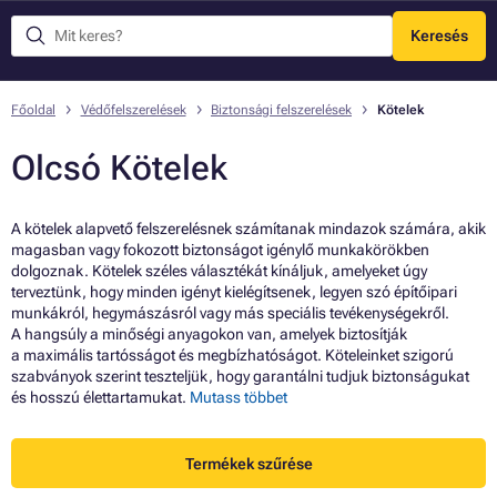
Keresés
Menü
Főoldal
Védőfelszerelések
Biztonsági felszerelések
Kötelek
Olcsó Kötelek
A kötelek alapvető felszerelésnek számítanak mindazok számára, akik
magasban vagy fokozott biztonságot igénylő munkakörökben
dolgoznak. Kötelek széles választékát kínáljuk, amelyeket úgy
terveztünk, hogy minden igényt kielégítsenek, legyen szó építőipari
munkákról, hegymászásról vagy más speciális tevékenységekről.
A hangsúly a minőségi anyagokon van, amelyek biztosítják
a maximális tartósságot és megbízhatóságot. Köteleinket szigorú
szabványok szerint teszteljük, hogy garantálni tudjuk biztonságukat
és hosszú élettartamukat.
Mutass többet
Termékek szűrése