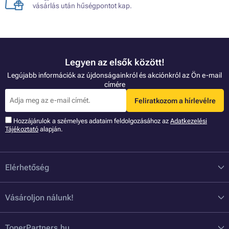
vásárlás után hűségpontot kap.
Legyen az elsők között!
Legújabb információk az újdonságainkról és akciónkról az Ön e-mail
címére
Feliratkozom a hírlevélre
Hozzájárulok a szémelyes adataim feldolgozásához az
Adatkezelési
Tájékoztató
alapján.
Elérhetőség
Vásároljon nálunk!
TonerPartners.hu