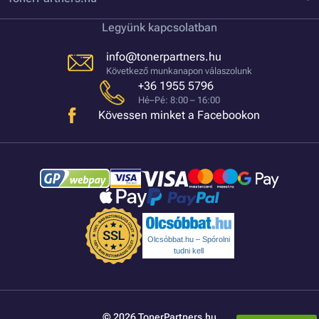
Legyünk kapcsolatban
info@tonerpartners.hu
Következő munkanapon válaszolunk
+36 1955 5796
Hé–Pé: 8:00 – 16:00
Kövessen minket a Facebookon
Olcsóbbat.hu – Spórolni
tudni kell
© 2026 TonerPartners.hu