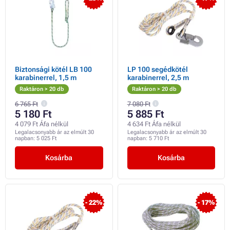
Biztonsági kötél LB 100
LP 100 segédkötél
karabinerrel, 1,5 m
karabinerrel, 2,5 m
Raktáron > 20 db
Raktáron > 20 db
6 765 Ft
7 080 Ft
5 180 Ft
5 885 Ft
4 079 Ft Áfa nélkül
4 634 Ft Áfa nélkül
Legalacsonyabb ár az elmúlt 30
Legalacsonyabb ár az elmúlt 30
napban:
5 025 Ft
napban:
5 710 Ft
Kosárba
Kosárba
- 22%
- 17%