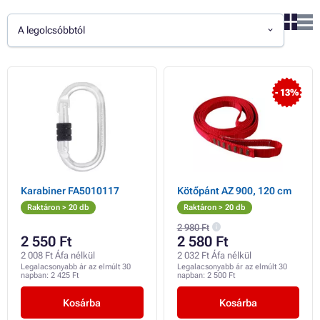
A legolcsóbbtól
- 13%
Karabiner FA5010117
Kötőpánt AZ 900, 120 cm
Raktáron > 20 db
Raktáron > 20 db
2 980 Ft
2 550 Ft
2 580 Ft
2 008 Ft Áfa nélkül
2 032 Ft Áfa nélkül
Legalacsonyabb ár az elmúlt 30
Legalacsonyabb ár az elmúlt 30
napban:
2 425 Ft
napban:
2 500 Ft
Kosárba
Kosárba