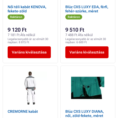
Női téli kabát KENOVA,
Blúz CXS LUXY EDA, férfi,
fekete-zöld
fehér-szürke, méret
Raktáron
Raktáron
9 120 Ft
9 510 Ft
7 181 Ft Áfa nélkül
7 488 Ft Áfa nélkül
Legalacsonyabb ár az elmúlt 30
Legalacsonyabb ár az elmúlt 30
napban:
8 815 Ft
napban:
6 600 Ft
Variáns kiválasztása
Variáns kiválasztása
CREMORNE kabát
Blúz CXS LUXY DIANA,
női, zöld-fekete, méret