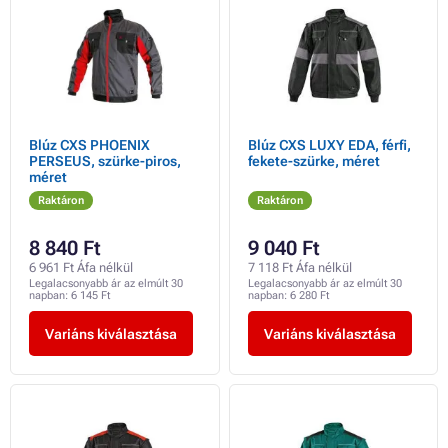
Blúz CXS PHOENIX
Blúz CXS LUXY EDA, férfi,
PERSEUS, szürke-piros,
fekete-szürke, méret
méret
Raktáron
Raktáron
8 840 Ft
9 040 Ft
6 961 Ft Áfa nélkül
7 118 Ft Áfa nélkül
Legalacsonyabb ár az elmúlt 30
Legalacsonyabb ár az elmúlt 30
napban:
6 145 Ft
napban:
6 280 Ft
Variáns kiválasztása
Variáns kiválasztása