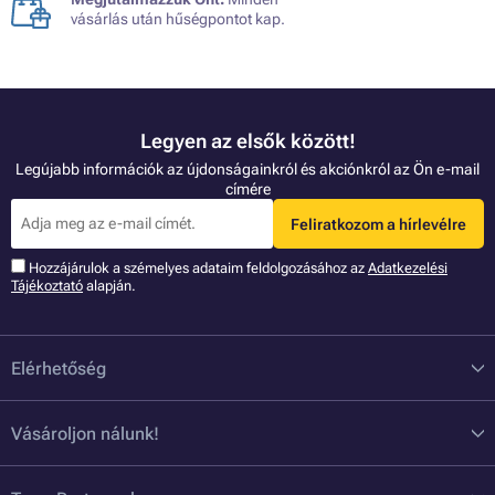
vásárlás után hűségpontot kap.
Legyen az elsők között!
Legújabb információk az újdonságainkról és akciónkról az Ön e-mail
címére
Feliratkozom a hírlevélre
Hozzájárulok a szémelyes adataim feldolgozásához az
Adatkezelési
Tájékoztató
alapján.
Elérhetőség
Vásároljon nálunk!