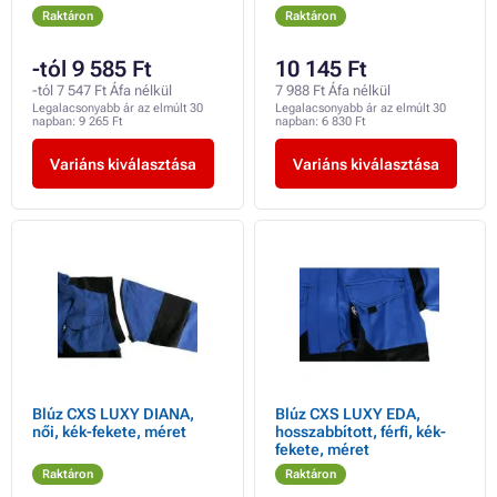
Raktáron
Raktáron
-tól 9 585 Ft
10 145 Ft
-tól 7 547 Ft Áfa nélkül
7 988 Ft Áfa nélkül
Legalacsonyabb ár az elmúlt 30
Legalacsonyabb ár az elmúlt 30
napban:
9 265 Ft
napban:
6 830 Ft
Variáns kiválasztása
Variáns kiválasztása
Blúz CXS LUXY DIANA,
Blúz CXS LUXY EDA,
női, kék-fekete, méret
hosszabbított, férfi, kék-
fekete, méret
Raktáron
Raktáron