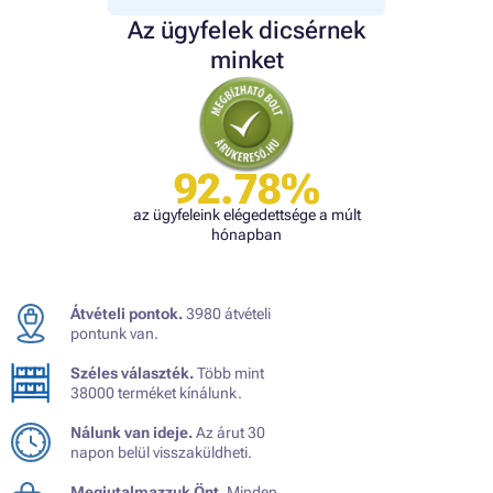
Az ügyfelek dicsérnek
minket
92.78%
az ügyfeleink elégedettsége a múlt
hónapban
Átvételi pontok.
3980 átvételi
pontunk van.
Széles választék.
Több mint
38000 terméket kínálunk.
Nálunk van ideje.
Az árut 30
napon belül visszaküldheti.
Megjutalmazzuk Önt.
Minden