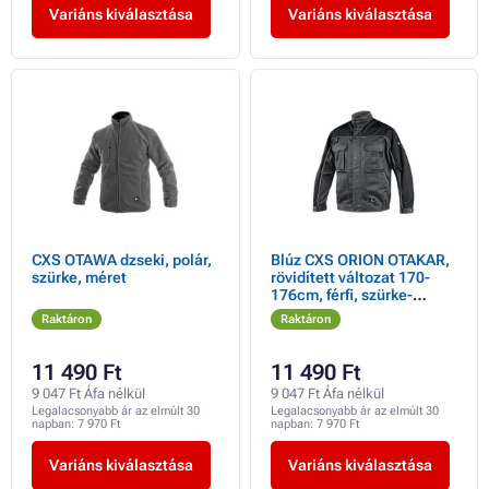
Variáns kiválasztása
Variáns kiválasztása
CXS OTAWA dzseki, polár,
Blúz CXS ORION OTAKAR,
szürke, méret
rövidített változat 170-
176cm, férfi, szürke-
fekete, méret
Raktáron
Raktáron
11 490 Ft
11 490 Ft
9 047 Ft Áfa nélkül
9 047 Ft Áfa nélkül
Legalacsonyabb ár az elmúlt 30
Legalacsonyabb ár az elmúlt 30
napban:
7 970 Ft
napban:
7 970 Ft
Variáns kiválasztása
Variáns kiválasztása