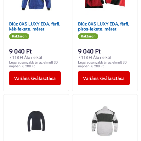
Blúz CXS LUXY EDA, férfi,
Blúz CXS LUXY EDA, férfi,
kék-fekete, méret
piros-fekete, méret
Raktáron
Raktáron
9 040 Ft
9 040 Ft
7 118 Ft Áfa nélkül
7 118 Ft Áfa nélkül
Legalacsonyabb ár az elmúlt 30
Legalacsonyabb ár az elmúlt 30
napban:
6 280 Ft
napban:
6 280 Ft
Variáns kiválasztása
Variáns kiválasztása