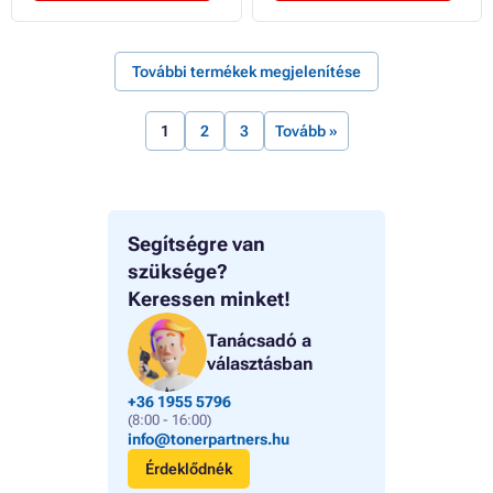
További termékek megjelenítése
1
2
3
Tovább »
Segítségre van
szüksége?
Keressen minket!
Tanácsadó a
választásban
+36 1955 5796
(8:00 - 16:00)
info@tonerpartners.hu
Érdeklődnék