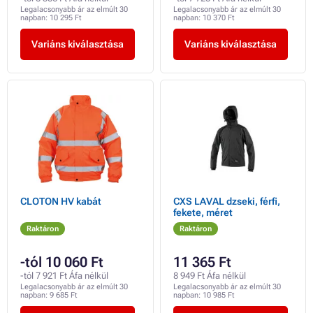
Legalacsonyabb ár az elmúlt 30
Legalacsonyabb ár az elmúlt 30
napban:
10 295 Ft
napban:
10 370 Ft
Variáns kiválasztása
Variáns kiválasztása
CLOTON HV kabát
CXS LAVAL dzseki, férfi,
fekete, méret
Raktáron
Raktáron
-tól 10 060 Ft
11 365 Ft
-tól 7 921 Ft Áfa nélkül
8 949 Ft Áfa nélkül
Legalacsonyabb ár az elmúlt 30
Legalacsonyabb ár az elmúlt 30
napban:
9 685 Ft
napban:
10 985 Ft