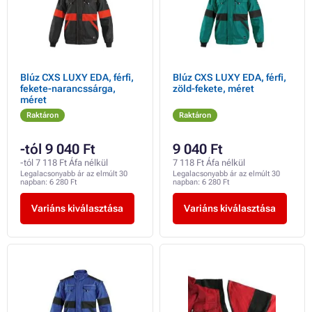
Blúz CXS LUXY EDA, férfi,
Blúz CXS LUXY EDA, férfi,
fekete-narancssárga,
zöld-fekete, méret
méret
Raktáron
Raktáron
-tól 9 040 Ft
9 040 Ft
-tól 7 118 Ft Áfa nélkül
7 118 Ft Áfa nélkül
Legalacsonyabb ár az elmúlt 30
Legalacsonyabb ár az elmúlt 30
napban:
6 280 Ft
napban:
6 280 Ft
Variáns kiválasztása
Variáns kiválasztása