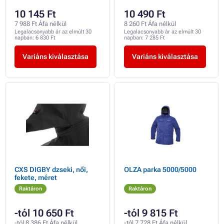
10 145 Ft
10 490 Ft
7 988 Ft Áfa nélkül
8 260 Ft Áfa nélkül
Legalacsonyabb ár az elmúlt 30
Legalacsonyabb ár az elmúlt 30
napban:
6 830 Ft
napban:
7 285 Ft
Variáns kiválasztása
Variáns kiválasztása
CXS DIGBY dzseki, női,
OLZA parka 5000/5000
fekete, méret
Raktáron
Raktáron
-tól 10 650 Ft
-tól 9 815 Ft
-tól 8 386 Ft Áfa nélkül
-tól 7 728 Ft Áfa nélkül