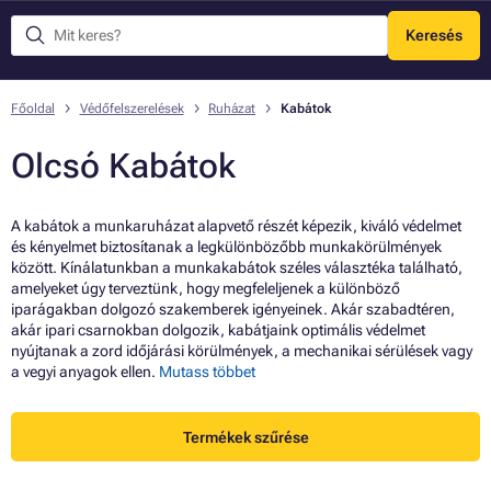
Keresés
Menü
Főoldal
Védőfelszerelések
Ruházat
Kabátok
Olcsó Kabátok
A kabátok a munkaruházat alapvető részét képezik, kiváló védelmet
és kényelmet biztosítanak a legkülönbözőbb munkakörülmények
között. Kínálatunkban a munkakabátok széles választéka található,
amelyeket úgy terveztünk, hogy megfeleljenek a különböző
iparágakban dolgozó szakemberek igényeinek. Akár szabadtéren,
akár ipari csarnokban dolgozik, kabátjaink optimális védelmet
nyújtanak a zord időjárási körülmények, a mechanikai sérülések vagy
a vegyi anyagok ellen.
Mutass többet
Termékek szűrése