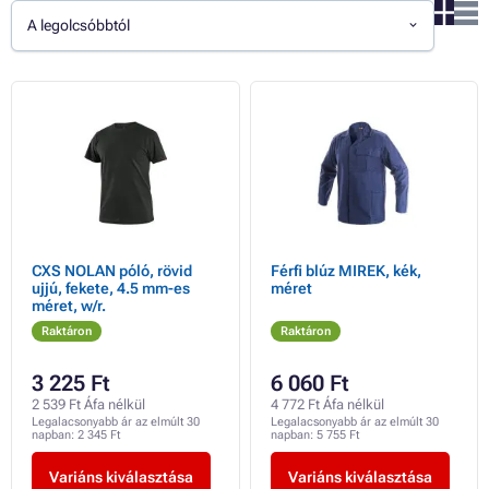
A legolcsóbbtól
CXS NOLAN póló, rövid
Férfi blúz MIREK, kék,
ujjú, fekete, 4.5 mm-es
méret
méret, w/r.
Raktáron
Raktáron
3 225 Ft
6 060 Ft
2 539 Ft Áfa nélkül
4 772 Ft Áfa nélkül
Legalacsonyabb ár az elmúlt 30
Legalacsonyabb ár az elmúlt 30
napban:
2 345 Ft
napban:
5 755 Ft
Variáns kiválasztása
Variáns kiválasztása