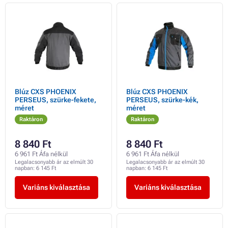
Blúz CXS PHOENIX
Blúz CXS PHOENIX
PERSEUS, szürke-fekete,
PERSEUS, szürke-kék,
méret
méret
Raktáron
Raktáron
8 840 Ft
8 840 Ft
6 961 Ft Áfa nélkül
6 961 Ft Áfa nélkül
Legalacsonyabb ár az elmúlt 30
Legalacsonyabb ár az elmúlt 30
napban:
6 145 Ft
napban:
6 145 Ft
Variáns kiválasztása
Variáns kiválasztása