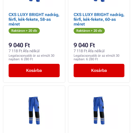
CXS LUXY BRIGHT nadrág,
CXS LUXY BRIGHT nadrág,
férfi, kék-fekete, 58-as
férfi, kék-fekete, 60-as
méret
méret
Raktáron > 20 db
Raktáron > 20 db
9 040 Ft
9 040 Ft
7 118 Ft Áfa nélkül
7 118 Ft Áfa nélkül
Legalacsonyabb ár az elmúlt 30
Legalacsonyabb ár az elmúlt 30
napban:
6 280 Ft
napban:
6 280 Ft
Kosárba
Kosárba