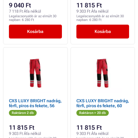
9 040 Ft
11 815 Ft
7 118 Ft Áfa nélkül
9 303 Ft Áfa nélkül
Legalacsonyabb ár az elmúlt 30
Legalacsonyabb ár az elmúlt 30
napban:
6 280 Ft
napban:
6 280 Ft
Kosárba
Kosárba
CXS LUXY BRIGHT nadrág,
CXS LUXY BRIGHT nadrág,
férfi, piros és fekete, 56
férfi, piros és fekete, 60
Raktáron 2 db
Raktáron > 20 db
11 815 Ft
11 815 Ft
9 303 Ft Áfa nélkül
9 303 Ft Áfa nélkül