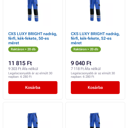
CXS LUXY BRIGHT nadrág,
CXS LUXY BRIGHT nadrág,
férfi, kék-fekete, 50-es
férfi, kék-fekete, 52-es
méret
méret
Raktáron > 20 db
Raktáron > 20 db
11 815 Ft
9 040 Ft
9 303 Ft Áfa nélkül
7 118 Ft Áfa nélkül
Legalacsonyabb ár az elmúlt 30
Legalacsonyabb ár az elmúlt 30
napban:
6 280 Ft
napban:
6 280 Ft
Kosárba
Kosárba