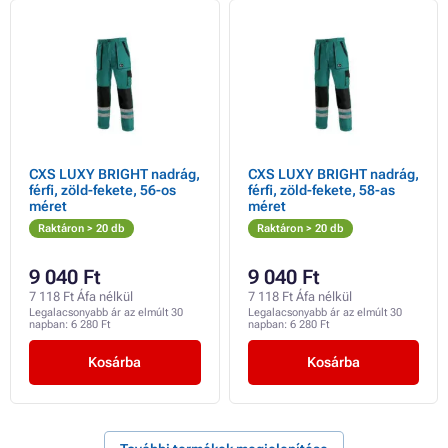
CXS LUXY BRIGHT nadrág,
CXS LUXY BRIGHT nadrág,
férfi, zöld-fekete, 56-os
férfi, zöld-fekete, 58-as
méret
méret
Raktáron > 20 db
Raktáron > 20 db
9 040 Ft
9 040 Ft
7 118 Ft Áfa nélkül
7 118 Ft Áfa nélkül
Legalacsonyabb ár az elmúlt 30
Legalacsonyabb ár az elmúlt 30
napban:
6 280 Ft
napban:
6 280 Ft
Kosárba
Kosárba