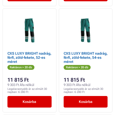
CXS LUXY BRIGHT nadrág,
CXS LUXY BRIGHT nadrág,
férfi, zöld-fekete, 52-es
férfi, zöld-fekete, 54-es
méret
méret
Raktáron > 20 db
Raktáron > 20 db
11 815 Ft
11 815 Ft
9 303 Ft Áfa nélkül
9 303 Ft Áfa nélkül
Legalacsonyabb ár az elmúlt 30
Legalacsonyabb ár az elmúlt 30
napban:
6 280 Ft
napban:
6 280 Ft
Kosárba
Kosárba