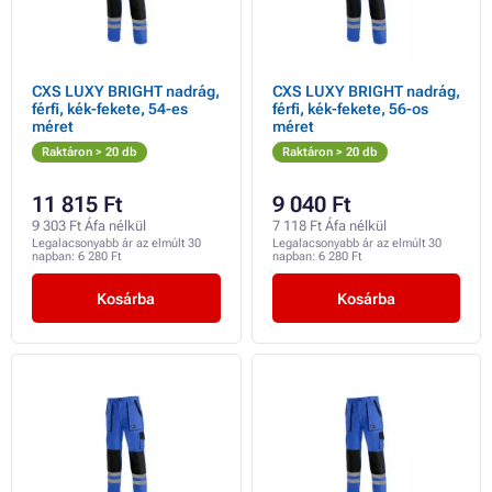
CXS LUXY BRIGHT nadrág,
CXS LUXY BRIGHT nadrág,
férfi, kék-fekete, 54-es
férfi, kék-fekete, 56-os
méret
méret
Raktáron > 20 db
Raktáron > 20 db
11 815 Ft
9 040 Ft
9 303 Ft Áfa nélkül
7 118 Ft Áfa nélkül
Legalacsonyabb ár az elmúlt 30
Legalacsonyabb ár az elmúlt 30
napban:
6 280 Ft
napban:
6 280 Ft
Kosárba
Kosárba