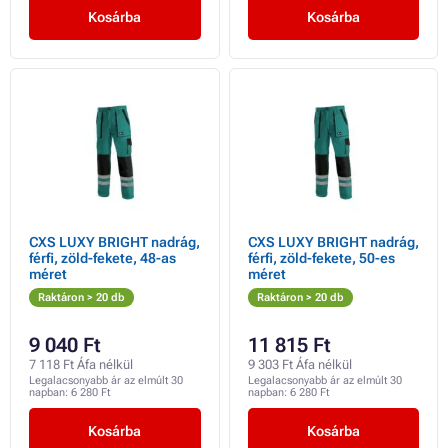
Kosárba
Kosárba
CXS LUXY BRIGHT nadrág,
CXS LUXY BRIGHT nadrág,
férfi, zöld-fekete, 48-as
férfi, zöld-fekete, 50-es
méret
méret
Raktáron > 20 db
Raktáron > 20 db
9 040 Ft
11 815 Ft
7 118 Ft Áfa nélkül
9 303 Ft Áfa nélkül
Legalacsonyabb ár az elmúlt 30
Legalacsonyabb ár az elmúlt 30
napban:
6 280 Ft
napban:
6 280 Ft
Kosárba
Kosárba