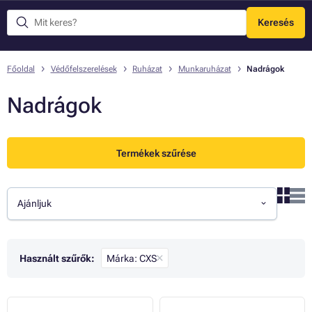
Keresés
Menü
Főoldal
Védőfelszerelések
Ruházat
Munkaruházat
Nadrágok
Nadrágok
Termékek szűrése
Ajánljuk
Használt szűrők:
Márka: CXS