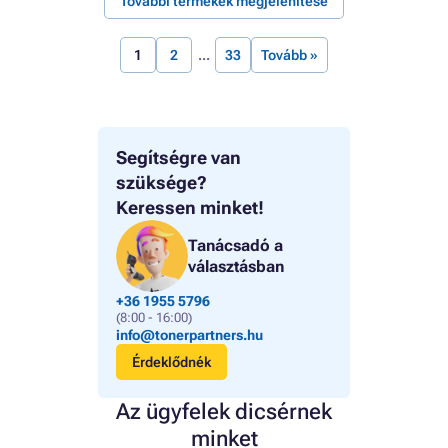
További termékek megjelenítése
1
2
33
Tovább »
Segítségre van
szüksége?
Keressen minket!
Tanácsadó a
választásban
+36 1955 5796
(8:00 - 16:00)
info@tonerpartners.hu
Érdeklődnék
Az ügyfelek dicsérnek
minket