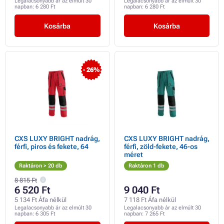
Legalacsonyabb ár az elmúlt 30
Legalacsonyabb ár az elmúlt 30
napban:
6 280 Ft
napban:
6 280 Ft
Kosárba
Kosárba
- 26%
CXS LUXY BRIGHT nadrág,
CXS LUXY BRIGHT nadrág,
férfi, piros és fekete, 64
férfi, zöld-fekete, 46-os
méret
Raktáron > 20 db
Raktáron 1 db
8 815 Ft
6 520 Ft
9 040 Ft
5 134 Ft Áfa nélkül
7 118 Ft Áfa nélkül
Legalacsonyabb ár az elmúlt 30
Legalacsonyabb ár az elmúlt 30
napban:
6 305 Ft
napban:
7 265 Ft