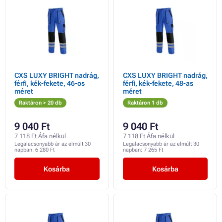
CXS LUXY BRIGHT nadrág,
CXS LUXY BRIGHT nadrág,
férfi, kék-fekete, 46-os
férfi, kék-fekete, 48-as
méret
méret
Raktáron > 20 db
Raktáron 1 db
9 040 Ft
9 040 Ft
7 118 Ft Áfa nélkül
7 118 Ft Áfa nélkül
Legalacsonyabb ár az elmúlt 30
Legalacsonyabb ár az elmúlt 30
napban:
6 280 Ft
napban:
7 265 Ft
Kosárba
Kosárba