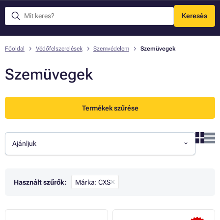
Keresés
Menü
Főoldal
Védőfelszerelések
Szemvédelem
Szemüvegek
Szemüvegek
Termékek szűrése
Ajánljuk
Használt szűrők:
Márka: CXS