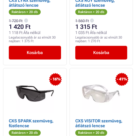
CXS LYNX szemüveg,
CXS ROY szemüveg,
átlátszó lencse
átlátszó lencse
Raktáron > 20 db
Raktáron > 20 db
1 720 Ft
1 560 Ft
1 420 Ft
1 315 Ft
1 118 Ft Áfa nélkül
1 035 Ft Áfa nélkül
Legalacsonyabb ár az elmúlt 30
Legalacsonyabb ár az elmúlt 30
napban:
1 375 Ft
napban:
1 270 Ft
Kosárba
Kosárba
- 16%
- 41%
CXS SPARK szemüveg,
CXS VISITOR szemüveg,
füstlencse
átlátszó lencse
Raktáron > 20 db
Raktáron > 20 db