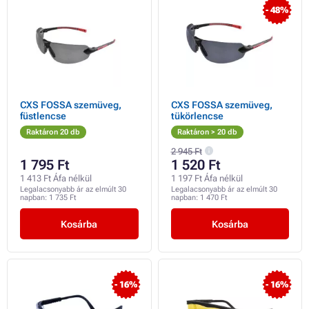
- 48%
CXS FOSSA szemüveg,
CXS FOSSA szemüveg,
füstlencse
tükörlencse
Raktáron 20 db
Raktáron > 20 db
2 945 Ft
1 795 Ft
1 520 Ft
1 413 Ft Áfa nélkül
1 197 Ft Áfa nélkül
Legalacsonyabb ár az elmúlt 30
Legalacsonyabb ár az elmúlt 30
napban:
1 735 Ft
napban:
1 470 Ft
Kosárba
Kosárba
- 16%
- 16%