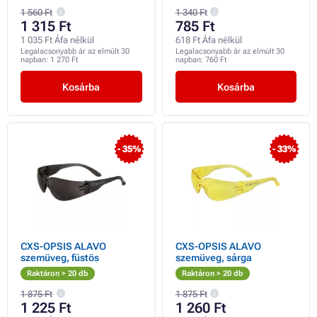
1 560 Ft
1 340 Ft
1 315 Ft
785 Ft
1 035 Ft Áfa nélkül
618 Ft Áfa nélkül
Legalacsonyabb ár az elmúlt 30
Legalacsonyabb ár az elmúlt 30
napban:
1 270 Ft
napban:
760 Ft
Kosárba
Kosárba
- 35%
- 33%
CXS-OPSIS ALAVO
CXS-OPSIS ALAVO
szemüveg, füstös
szemüveg, sárga
Raktáron > 20 db
Raktáron > 20 db
1 875 Ft
1 875 Ft
1 225 Ft
1 260 Ft