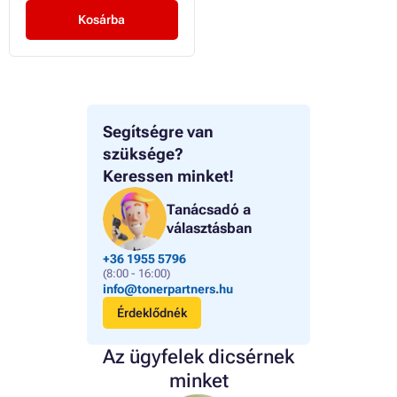
Kosárba
Segítségre van
szüksége?
Keressen minket!
Tanácsadó a
választásban
+36 1955 5796
(8:00 - 16:00)
info@tonerpartners.hu
Érdeklődnék
Az ügyfelek dicsérnek
minket