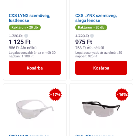
CXS LYNX szemüveg,
CXS LYNX szemüveg,
füstlencse
sárga lencse
Raktáron > 20 db
Raktáron > 20 db
1 720 Ft
1 720 Ft
1 125 Ft
975 Ft
886 Ft Áfa nélkül
768 Ft Áfa nélkül
Legalacsonyabb ár az elmúlt 30
Legalacsonyabb ár az elmúlt 30
napban:
1 100 Ft
napban:
925 Ft
Kosárba
Kosárba
- 17%
- 16%