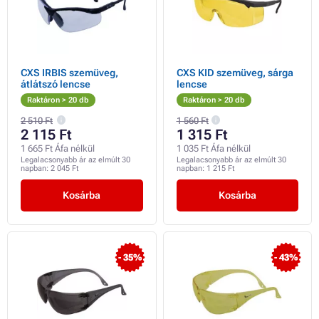
CXS IRBIS szemüveg,
CXS KID szemüveg, sárga
átlátszó lencse
lencse
Raktáron > 20 db
Raktáron > 20 db
2 510 Ft
1 560 Ft
2 115 Ft
1 315 Ft
1 665 Ft Áfa nélkül
1 035 Ft Áfa nélkül
Legalacsonyabb ár az elmúlt 30
Legalacsonyabb ár az elmúlt 30
napban:
2 045 Ft
napban:
1 215 Ft
Kosárba
Kosárba
- 35%
- 43%