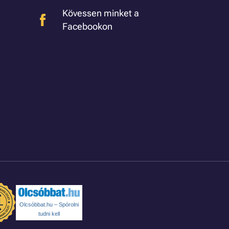
Kövessen minket a
Facebookon
Olcsóbbat.hu – Spórolni
tudni kell