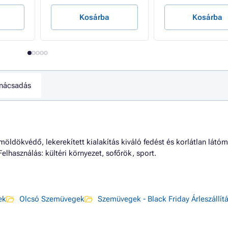
Kosárba
Kosárba
nácsadás
möldökvédő, lekerekített kialakítás kiváló fedést és korlátlan látó
Felhasználás: kültéri környezet, sofőrök, sport.
ek
Olcsó Szemüvegek
Szemüvegek - Black Friday Árleszállít