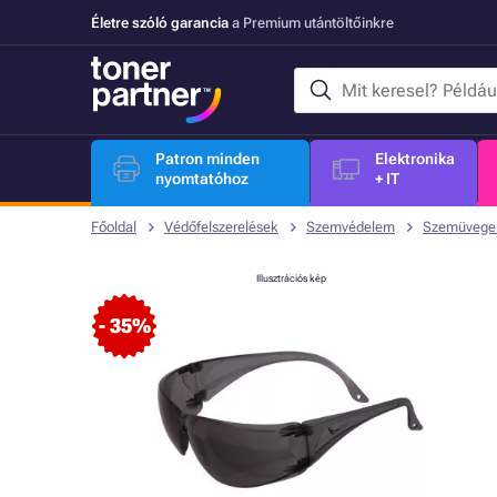
Életre szóló garancia
a Premium utántöltőinkre
Patron minden
Elektronika
nyomtatóhoz
+ IT
Főoldal
Védőfelszerelések
Szemvédelem
Szemüvege
Illusztrációs kép
- 35%