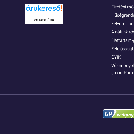
Fizetési m
Hűségrend
Árukereső.hu
Felvételi p
A nálunk tö
Élettartam-
Felelősségb
GYIK
Vélemények
(TonerPartn