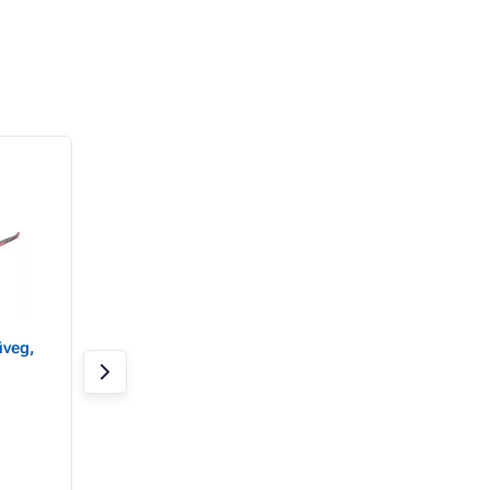
- 18%
veg,
CXS-OPSIS ALAVO
JSP szemüveg ST
szemüveg, átlátszó
8000 AS
Raktáron > 20 db
Raktáron
1 875 Ft
1 540 Ft
-tól 2 790 Ft
1 213 Ft Áfa nélkül
-tól 2 197 Ft Áfa nélk