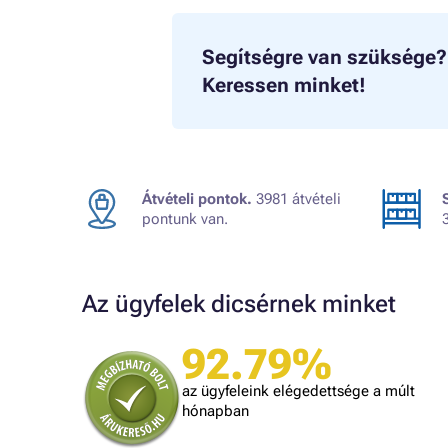
Segítségre van szüksége?
Keressen minket!
Átvételi pontok.
3981 átvételi
pontunk van.
Az ügyfelek dicsérnek minket
92.79%
A bolt vásárlója
t, amit
Minden rendben volt.
az ügyfeleink elégedettsége a múlt
is
hónapban
lben.