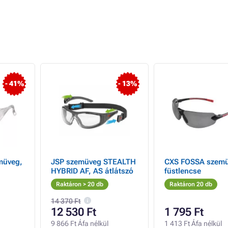
- 41%
- 13%
müveg,
JSP szemüveg STEALTH
CXS FOSSA szemü
HYBRID AF, AS átlátszó
füstlencse
Raktáron > 20 db
Raktáron 20 db
14 370 Ft
12 530 Ft
1 795 Ft
9 866 Ft Áfa nélkül
1 413 Ft Áfa nélkül