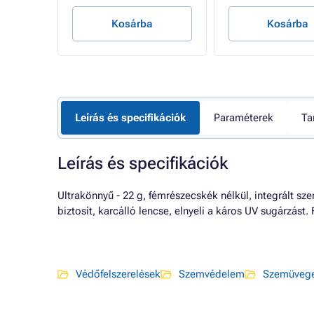
Kosárba
Kosárba
Leírás és specifikációk
Paraméterek
Ta
Leírás és specifikációk
Ultrakönnyű - 22 g, fémrészecskék nélkül, integrált sze
biztosít, karcálló lencse, elnyeli a káros UV sugárzást. 
Védőfelszerelések
Szemvédelem
Szemüveg