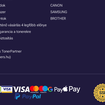
ódok
CANON
szer
SAMSUNG
ontok
BROTHER
rténő vásárlás 4 legfőbb előnye
garancia a tonerekre
iztosítás
 TonerPartner
ers.hu)