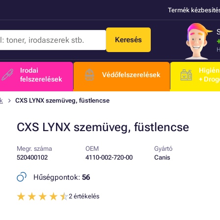
Termék kézbesíté
Keresés
H
Irodai
Higién
Védőfelszerelések
felszerelések
+ Drog
k
CXS LYNX szemüveg, füstlencse
CXS LYNX szemüveg, füstlencse
Megr. száma
OEM
Gyártó
520400102
4110-002-720-00
Canis
Hűségpontok:
56
2 értékelés