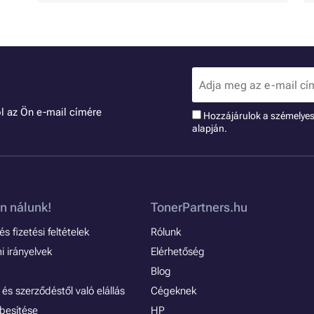
l az Ön e-mail címére
Hozzájárulok a szémelye
alapján.
n nálunk!
TonerPartners.hu
s fizetési feltételek
Rólunk
 irányelvek
Elérhetőség
Blog
és szerződéstől való elállás
Cégeknek
besítése
HP