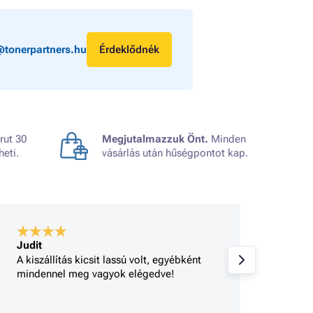
@tonerpartners.hu
Érdeklődnék
rut 30
Megjutalmazzuk Önt.
Minden
heti.
vásárlás után hűségpontot kap.
Judit
A bolt
A kiszállítás kicsit lassú volt, egyébként
Gyorsa
mindennel meg vagyok elégedve!
rendel
tájéko