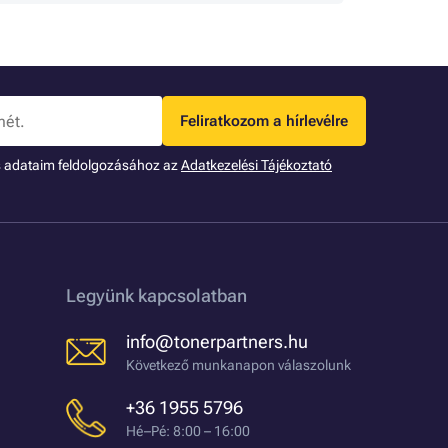
Feliratkozom a hírlevélre
s adataim feldolgozásához az
Adatkezelési Tájékoztató
Legyünk kapcsolatban
info@tonerpartners.hu
Következő munkanapon válaszolunk
+36 1955 5796
Hé–Pé: 8:00 – 16:00