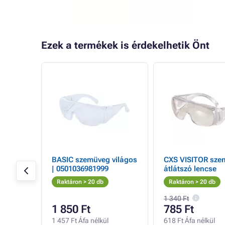
Ezek a termékek is érdekelhetik Önt
- 16%
eg,
BASIC szemüveg világos
CXS VISITOR sze
| 0501036981999
átlátszó lencse
Raktáron > 20 db
Raktáron > 20 db
1 340 Ft
1 850 Ft
785 Ft
1 457 Ft Áfa nélkül
618 Ft Áfa nélkül