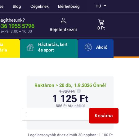
HU
se
Blog
Cégeknek
Elérhetőség
Segíthetünk?
+36 1955 5796
0 Ft
Bejelentkezni
é–Pé: 8:00 – 16:00
ia
Háztartás, kert
Akció
éria
és sport
Raktáron > 20 db, 1.9.2026 Önnél
1 720 Ft
1 125 Ft
886 Ft
Áfa nélkül
Kosárba
Legalacsonyabb ár az elmúlt 30 napban:
1 100 Ft