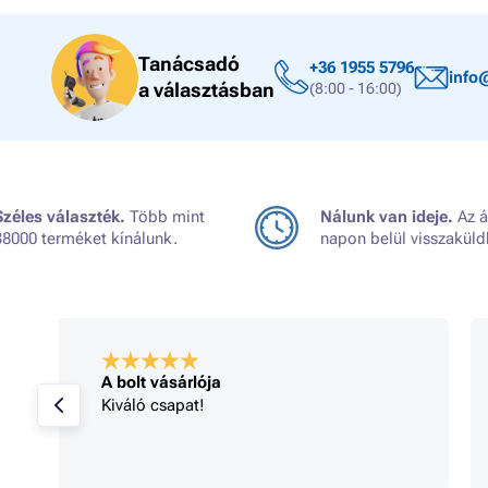
Tanácsadó
+36 1955 5796
info
a választásban
(8:00 - 16:00)
Széles választék.
Több mint
Nálunk van ideje.
Az á
38000 terméket kínálunk.
napon belül visszaküld
A bolt vásárlója
Kiváló csapat!