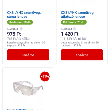
CXS LYNX szemüveg,
CXS LYNX szemüveg,
sárga lencse
átlátszó lencse
Raktáron > 20 db
Raktáron > 20 db
1 720 Ft
1 720 Ft
975 Ft
1 420 Ft
768 Ft Áfa nélkül
1 118 Ft Áfa nélkül
Legalacsonyabb ár az elmúlt 30
Legalacsonyabb ár az elmúlt 30
napban:
925 Ft
napban:
1 375 Ft
Kosárba
Kosárba
- 41%