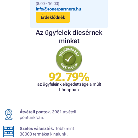
(8:00 - 16:00)
info@tonerpartners.hu
Érdeklődnék
Az ügyfelek dicsérnek
minket
92.79%
az ügyfeleink elégedettsége a múlt
hónapban
Átvételi pontok.
3981 átvételi
pontunk van.
Széles választék.
Több mint
38000 terméket kínálunk.