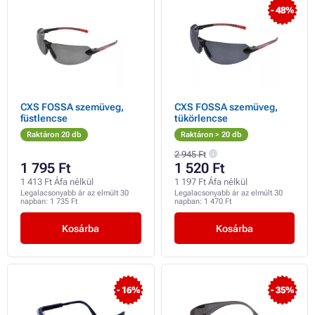
- 48%
CXS FOSSA szemüveg,
CXS FOSSA szemüveg,
füstlencse
tükörlencse
Raktáron 20 db
Raktáron > 20 db
2 945 Ft
1 795 Ft
1 520 Ft
1 413 Ft Áfa nélkül
1 197 Ft Áfa nélkül
Legalacsonyabb ár az elmúlt 30
Legalacsonyabb ár az elmúlt 30
napban:
1 735 Ft
napban:
1 470 Ft
Kosárba
Kosárba
- 16%
- 35%