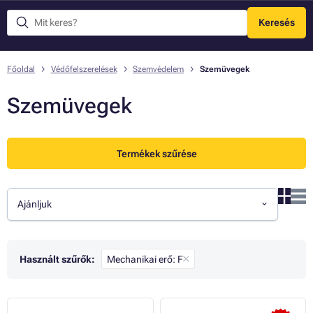
Keresés
Menü
Főoldal
Védőfelszerelések
Szemvédelem
Szemüvegek
Szemüvegek
Termékek szűrése
Ajánljuk
Használt szűrők:
Mechanikai erő: F