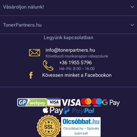
Vásároljon nálunk!
TonerPartners.hu
Legyünk kapcsolatban
info@tonerpartners.hu
Következő munkanapon válaszolunk
+36 1955 5796
Hé–Pé: 8:00 – 16:00
Kövessen minket a Facebookon
Olcsóbbat.hu – Spórolni
tudni kell