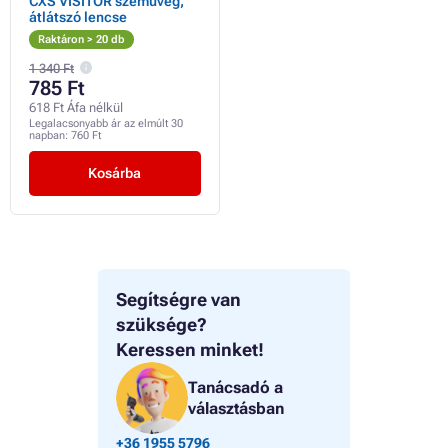
CXS VISITOR szemüveg,
átlátszó lencse
Raktáron > 20 db
1 340 Ft
785 Ft
618 Ft Áfa nélkül
Legalacsonyabb ár az elmúlt 30
napban:
760 Ft
Kosárba
Segítségre van
szüksége?
Keressen minket!
Tanácsadó a
választásban
+36 1955 5796