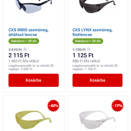
CXS IRBIS szemüveg,
CXS LYNX szemüveg,
átlátszó lencse
füstlencse
Raktáron > 20 db
Raktáron > 20 db
2 510 Ft
1 720 Ft
2 115 Ft
1 125 Ft
1 665 Ft Áfa nélkül
886 Ft Áfa nélkül
Legalacsonyabb ár az elmúlt 30
Legalacsonyabb ár az elmúlt 30
napban:
2 045 Ft
napban:
1 100 Ft
Kosárba
Kosárba
- 43%
- 17%