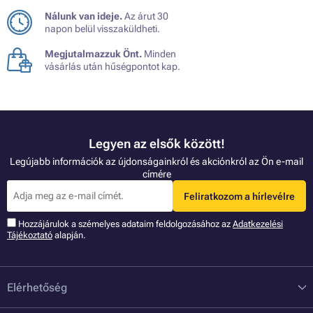
Nálunk van ideje.
Az árut 30
napon belül visszaküldheti.
Megjutalmazzuk Önt.
Minden
vásárlás után hűségpontot kap.
Legyen az elsők között!
Legújabb információk az újdonságainkról és akciónkról az Ön e-mail
címére
Feliratkozom a hírlevélre
Hozzájárulok a szémelyes adataim feldolgozásához az
Adatkezelési
Tájékoztató
alapján.
Elérhetőség