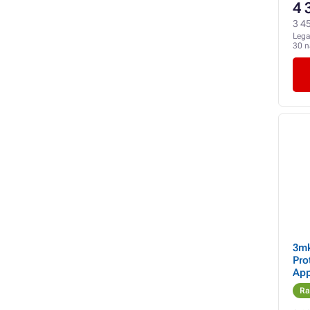
4 
3 45
Lega
30 
3mk
Pro
App
es 
Ra