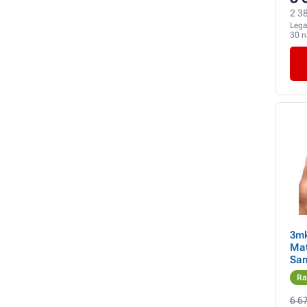
2 38
Lega
30 
3mk
Mat
Sam
kés
Ra
Fel
6 6