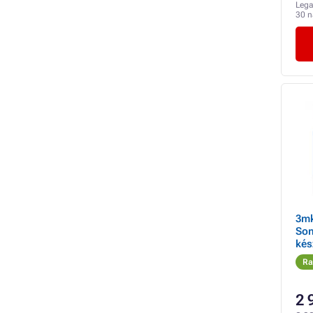
Lega
30 
3mk
Son
kés
Ra
2 