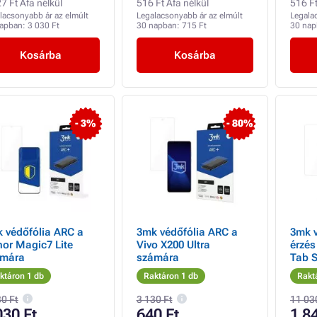
7 Ft Áfa nélkül
516 Ft Áfa nélkül
516 Ft
lacsonyabb ár az elmúlt
Legalacsonyabb ár az elmúlt
Legala
napban:
3 030 Ft
30 napban:
715 Ft
30 na
Kosárba
Kosárba
- 3%
- 80%
 védőfólia ARC a
3mk védőfólia ARC a
3mk v
or Magic7 Lite
Vivo X200 Ultra
érzé
ámára
számára
ktáron 1 db
Raktáron 1 db
Rakt
30 Ft
3 130 Ft
11 03
030 Ft
640 Ft
1 8