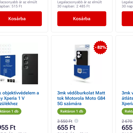
lacsonyabb ár az elmúlt
Legalacsonyabb ár az elmúlt
Legala
napban:
515 Ft
30 napban:
2 485 Ft
30 na
Kosárba
Kosárba
- 82%
 objektívvédelem a
3mk védőburkolat Matt
3mk 
y Xperia 1 V
tok Motorola Moto G84
átlát
zülékhez
5G számára
Xperi
ktáron 1 db
Raktáron 1 db
Rakt
3 550 Ft
2 670
955 Ft
655 Ft
655