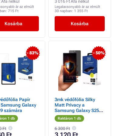
 Áfa nélkül
3 016 Ft Áfa nélkül
csonyabb ár az elmúlt
Legalacsonyabb ár az elmúlt
pban:
715 Ft
30 napban:
1 355 Ft
Kosárba
Kosárba
- 83%
- 50%
édőfólia Papír
3mk védőfólia Silky
s Samsung Galaxy
Matt Privacy a
Tab S9 számára
Samsung Galaxy S25
Ultra számára
áron 1 db
Raktáron 1 db
0 Ft
6 300 Ft
40 Ft
3 120 Ft