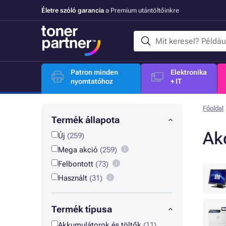
Életre szóló garancia
a Premium utántöltőinkre
Patron minden
Elektronika
nyomtatóhoz
+ IT
Főoldal
Termék állapota
Ak
Új
(259)
Mega akció
(259)
Felbontott
(73)
Használt
(31)
Termék típusa
Akkumulátorok és töltők
(11)