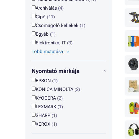
Archiválás
(4)
Cipő
(11)
Csomagoló kellékek
(1)
Egyéb
(1)
Elektronika, IT
(3)
Több mutatása
Nyomtató márkája
EPSON
(1)
KONICA MINOLTA
(2)
KYOCERA
(2)
LEXMARK
(1)
SHARP
(1)
XEROX
(1)