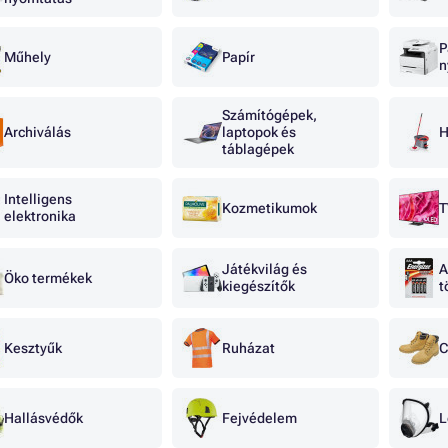
P
Műhely
Papír
n
Számítógépek,
Archiválás
laptopok és
H
táblagépek
Intelligens
Kozmetikumok
T
elektronika
Játékvilág és
A
Öko termékek
kiegészítők
t
Kesztyűk
Ruházat
C
Hallásvédők
Fejvédelem
L