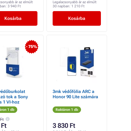
csonyabb ár az elmúlt
Legalacsonyabb ár az elmúlt
pban:
3 940 Ft
30 napban:
1 210 Ft
Kosárba
Kosárba
- 75%
védőburkolat
3mk védőfólia ARC a
szó tok a Sony
Honor 90 Lite számára
a 1 VI-hoz
áron 1 db
Raktáron 1 db
 Ft
 Ft
3 830 Ft