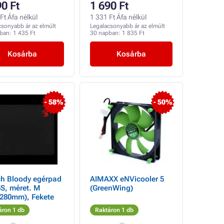
90 Ft
1 690 Ft
Ft Áfa nélkül
1 331 Ft Áfa nélkül
csonyabb ár az elmúlt
Legalacsonyabb ár az elmúlt
pban:
1 435 Ft
30 napban:
1 835 Ft
Kosárba
Kosárba
- 58%
- 50%
ch Bloody egérpad
AIMAXX eNVicooler 5
S, méret. M
(GreenWing)
×280mm), Fekete
áron 1 db
Raktáron 1 db