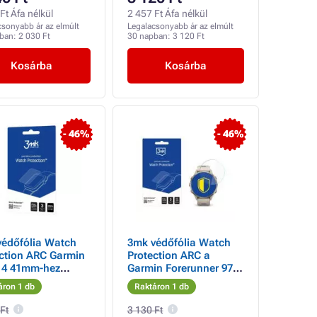
Ft Áfa nélkül
2 457 Ft Áfa nélkül
csonyabb ár az elmúlt
Legalacsonyabb ár az elmúlt
pban:
2 030 Ft
30 napban:
3 120 Ft
Kosárba
Kosárba
- 46%
- 46%
védőfólia Watch
3mk védőfólia Watch
ction ARC Garmin
Protection ARC a
 4 41mm-hez
Garmin Forerunner 970
in Venu 4 41mm
(47mm) számára
áron 1 db
Raktáron 1 db
 Ft
3 130 Ft