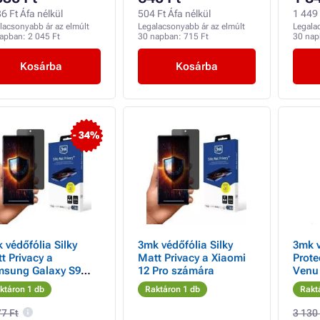
6 Ft Áfa nélkül
504 Ft Áfa nélkül
1 449 
lacsonyabb ár az elmúlt
Legalacsonyabb ár az elmúlt
Legala
napban:
2 045 Ft
30 napban:
715 Ft
30 na
Kosárba
Kosárba
- 34%
 védőfólia Silky
3mk védőfólia Silky
3mk 
t Privacy a
Matt Privacy a Xiaomi
Prote
sung Galaxy S9
12 Pro számára
Venu
zülékhez -
Garm
ktáron 1 db
Raktáron 1 db
Rakt
bontott
77 Ft
3 130