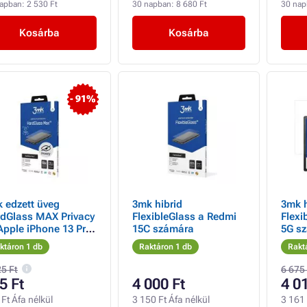
napban:
2 530 Ft
30 napban:
8 680 Ft
30 na
Kosárba
Kosárba
- 91%
 edzett üveg
3mk hibrid
3mk h
dGlass MAX Privacy
FlexibleGlass a Redmi
Flexi
Apple iPhone 13 Pro
15C számára
5G sz
 / 14 Plus
Felbo
ktáron 1 db
Raktáron 1 db
Rakt
zülékhez
25 Ft
6 675
5 Ft
4 000 Ft
4 0
Ft Áfa nélkül
3 150 Ft Áfa nélkül
3 161 