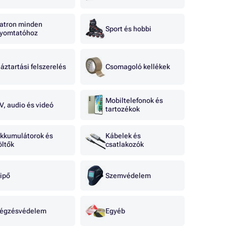
atron minden
Sport és hobbi
yomtatóhoz
áztartási felszerelés
Csomagoló kellékek
Mobiltelefonok és
V, audio és videó
tartozékok
kkumulátorok és
Kábelek és
öltők
csatlakozók
ipő
Szemvédelem
égzésvédelem
Egyéb