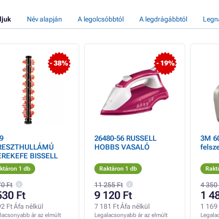
ljuk
Név alapján
A legolcsóbbtól
A legdrágábbtól
Legn
- 38%
- 19%
9
26480-56 RUSSELL
3M 6
RESZTHULLÁMÚ
HOBBS VASALÓ
felsz
EREKEFE BISSELL
ktáron 1 db
Raktáron 1 db
Rakt
70 Ft
11 255 Ft
4 350
530 Ft
9 120 Ft
1 4
2 Ft Áfa nélkül
7 181 Ft Áfa nélkül
1 169 
lacsonyabb ár az elmúlt
Legalacsonyabb ár az elmúlt
Legala