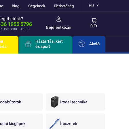
HU
se
Blog
Cégeknek
Elérhetőség
Segíthetünk?
+36 1955 5796
0 Ft
Bejelentkezni
é–Pé: 8:00 – 16:00
ia
Háztartás, kert
Akció
éria
és sport
rodabútorok
Irodai technika
rodai kisgépek
Írószerek