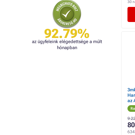
30 
92.79%
az ügyfeleink elégedettsége a múlt
hónapban
3mk
Har
az 
Max
Ra
kés
9 2
80
634 