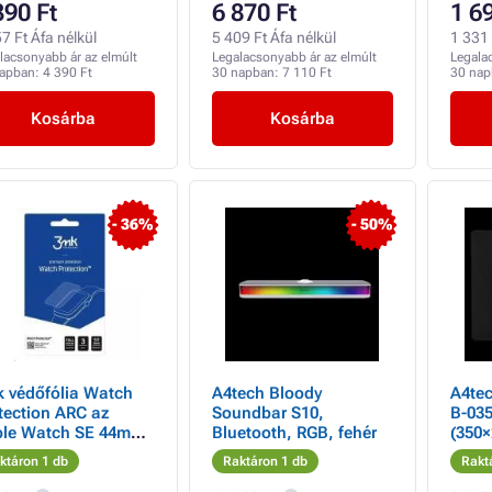
390 Ft
6 870 Ft
1 6
7 Ft Áfa nélkül
5 409 Ft Áfa nélkül
1 331 
lacsonyabb ár az elmúlt
Legalacsonyabb ár az elmúlt
Legala
napban:
4 390 Ft
30 napban:
7 110 Ft
30 na
Kosárba
Kosárba
- 36%
- 50%
 védőfólia Watch
A4tech Bloody
A4te
tection ARC az
Soundbar S10,
B-035
le Watch SE 44mm-
Bluetooth, RGB, fehér
(350
órájához
ktáron 1 db
Raktáron 1 db
Rakt