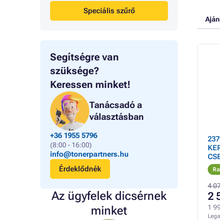
Speciális szűrő
Aján
Segítségre van
szüksége?
Keressen minket!
Tanácsadó a
választásban
+36 1955 5796
237
(8:00 - 16:00)
KE
info@tonerpartners.hu
CS
Érdeklődnék
Ra
4 0
Az ügyfelek dicsérnek
2 
1 99
minket
Lega