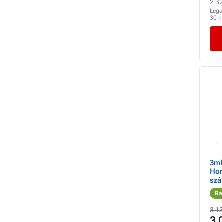
2 32
Lega
30 
3mk
Hon
sz
Ra
3 1
3 