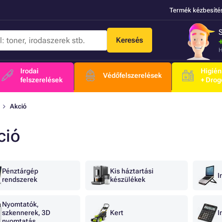
Termék kézbesíté
Keresés
H
Irodai
Higién
Védőfelszerelések
felszerelések
+ Drog
Akció
ció
Pénztárgép
Kis háztartási
I
rendszerek
készülékek
Nyomtatók,
szkennerek, 3D
Kert
I
nyomtatás