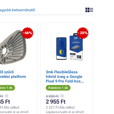
agyobb kedvezménytől
- 66%
- 25%
03 szűrő
3mk FlexibleGlass
erelési platform
hibrid üveg a Google
Pixel 9 Pro Fold-hoz
(előlap)
áron 1 db
Raktáron 1 db
 Ft
3 930 Ft
85 Ft
2 955 Ft
Ft Áfa nélkül
2 327 Ft Áfa nélkül
csonyabb ár az elmúlt
Legalacsonyabb ár az elmúlt