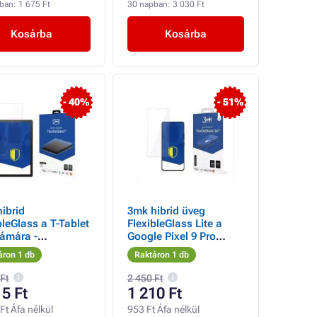
pban:
1 675 Ft
30 napban:
3 030 Ft
Kosárba
Kosárba
- 40%
- 51%
ibrid
3mk hibrid üveg
bleGlass a T-Tablet
FlexibleGlass Lite a
ámára -
Google Pixel 9 Pro
ntott
Foldhoz (előlap)
áron 1 db
Raktáron 1 db
 Ft
2 450 Ft
15 Ft
1 210 Ft
Ft Áfa nélkül
953 Ft Áfa nélkül