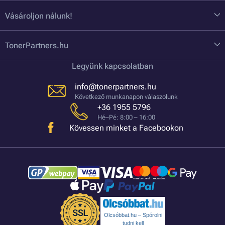
Vásároljon nálunk!
TonerPartners.hu
Legyünk kapcsolatban
info@tonerpartners.hu
Következő munkanapon válaszolunk
+36 1955 5796
Hé–Pé: 8:00 – 16:00
Kövessen minket a Facebookon
Olcsóbbat.hu – Spórolni
tudni kell