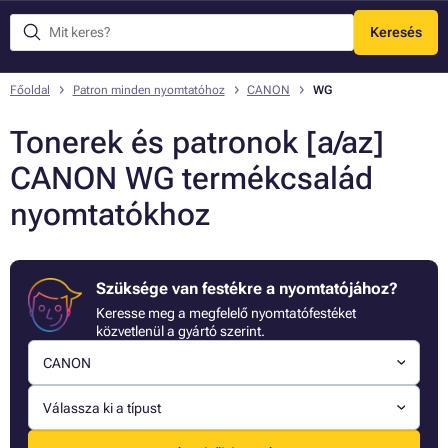
Keresés
Menü
Főoldal
Patron minden nyomtatóhoz
CANON
WG
Tonerek és patronok [a/az]
CANON WG termékcsalád
nyomtatókhoz
Szüksége van festékre a nyomtatójához?
Keresse meg a megfelelő nyomtatófestéket
közvetlenül a gyártó szerint.
CANON
Válassza ki a típust