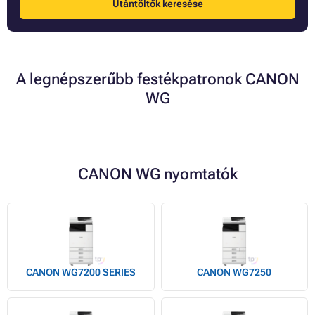
Utántöltők keresése
A legnépszerűbb festékpatronok CANON
WG
CANON WG nyomtatók
CANON WG7200 SERIES
CANON WG7250