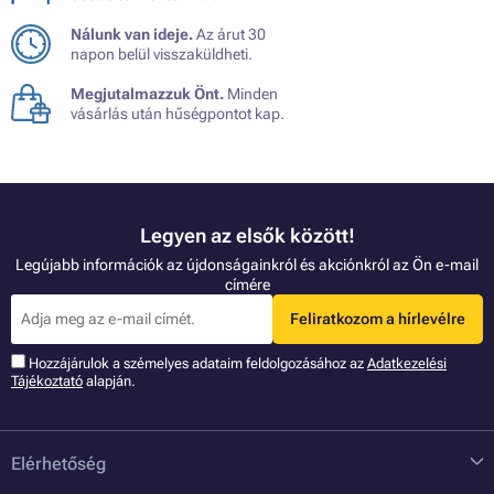
Nálunk van ideje.
Az árut 30
napon belül visszaküldheti.
Megjutalmazzuk Önt.
Minden
vásárlás után hűségpontot kap.
Legyen az elsők között!
Legújabb információk az újdonságainkról és akciónkról az Ön e-mail
címére
Feliratkozom a hírlevélre
Hozzájárulok a szémelyes adataim feldolgozásához az
Adatkezelési
Tájékoztató
alapján.
Elérhetőség