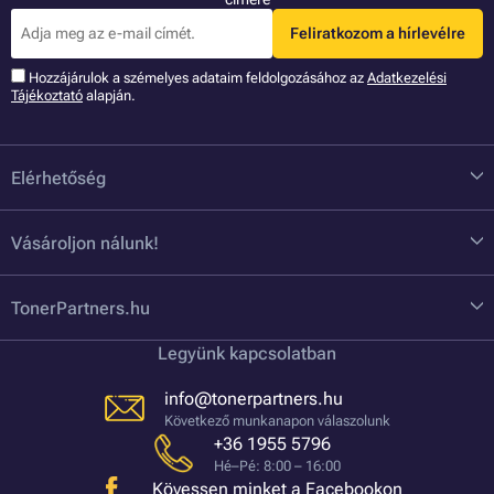
Feliratkozom a hírlevélre
Hozzájárulok a szémelyes adataim feldolgozásához az
Adatkezelési
Tájékoztató
alapján.
Elérhetőség
Vásároljon nálunk!
TonerPartners.hu
Legyünk kapcsolatban
info@tonerpartners.hu
Következő munkanapon válaszolunk
+36 1955 5796
Hé–Pé: 8:00 – 16:00
Kövessen minket a Facebookon