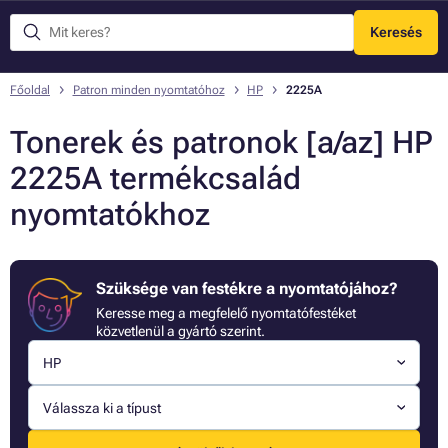
Keresés
Menü
Főoldal
Patron minden nyomtatóhoz
HP
2225A
Tonerek és patronok [a/az] HP
2225A termékcsalád
nyomtatókhoz
Szüksége van festékre a nyomtatójához?
Keresse meg a megfelelő nyomtatófestéket
közvetlenül a gyártó szerint.
HP
Válassza ki a típust