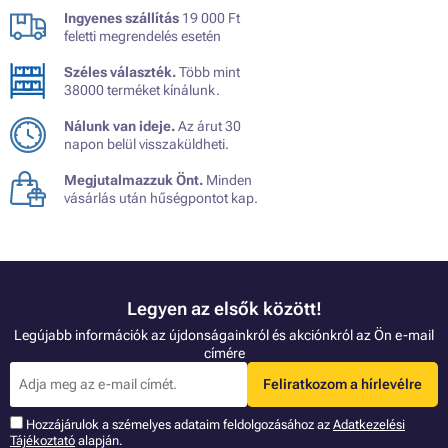
Ingyenes szállítás
19 000 Ft
feletti megrendelés esetén
Széles választék.
Több mint
38000 terméket kínálunk.
Nálunk van ideje.
Az árut 30
napon belül visszaküldheti.
Megjutalmazzuk Önt.
Minden
vásárlás után hűségpontot kap.
Legyen az elsők között!
Legújabb információk az újdonságainkról és akciónkról az Ön e-mail
címére
Feliratkozom a hírlevélre
Hozzájárulok a szémelyes adataim feldolgozásához az
Adatkezelési
Tájékoztató
alapján.