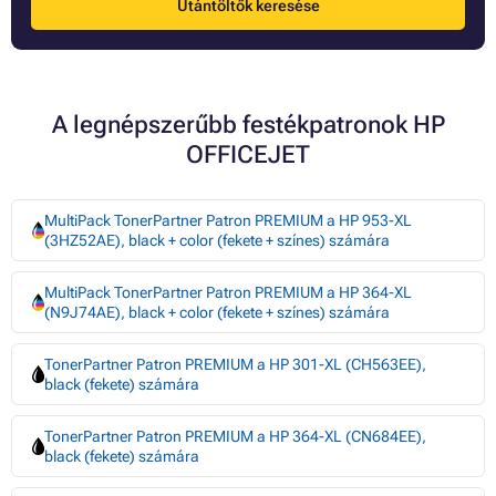
Utántöltők keresése
A legnépszerűbb festékpatronok HP
OFFICEJET
MultiPack TonerPartner Patron PREMIUM a HP 953-XL
(3HZ52AE), black + color (fekete + színes) számára
MultiPack TonerPartner Patron PREMIUM a HP 364-XL
(N9J74AE), black + color (fekete + színes) számára
TonerPartner Patron PREMIUM a HP 301-XL (CH563EE),
black (fekete) számára
TonerPartner Patron PREMIUM a HP 364-XL (CN684EE),
black (fekete) számára