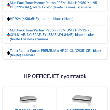
MultiPack TonerPartner Patron PREMIUM a HP 950-XL, 951-
XL (C2P43AE), black + color (fekete + színes) számára
HP 924 (4K0U6NE) - patron, black (fekete)
MultiPack TonerPartner Patron PREMIUM a HP 912-XL
(3YL81AE, 3YL82AE, 3YL83AE, 3YL84AE), black + color
(fekete + színes) számára
TonerPartner Patron PREMIUM a HP 21-XL (C9351CE), black
(fekete) számára
HP OFFICEJET nyomtatók