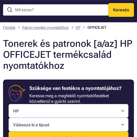
Keresés
Menü
Főoldal
Patron minden nyomtatóhoz
HP
OFFICEJET
Tonerek és patronok [a/az] HP
OFFICEJET termékcsalád
nyomtatókhoz
Szüksége van festékre a nyomtatójához?
Keresse meg a megfelelő nyomtatófestéket
közvetlenül a gyártó szerint.
HP
Válassza ki a típust