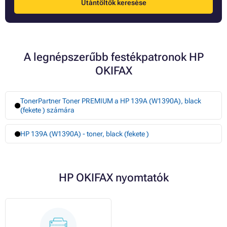
Utántöltők keresése
A legnépszerűbb festékpatronok HP
OKIFAX
TonerPartner Toner PREMIUM a HP 139A (W1390A), black
(fekete ) számára
HP 139A (W1390A) - toner, black (fekete )
HP OKIFAX nyomtatók