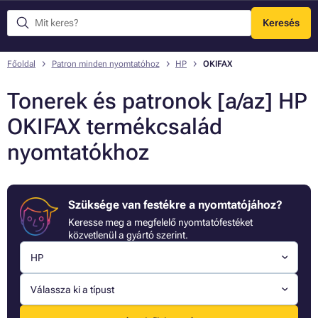
Keresés
Menü
Főoldal
Patron minden nyomtatóhoz
HP
OKIFAX
Tonerek és patronok [a/az] HP
OKIFAX termékcsalád
nyomtatókhoz
Szüksége van festékre a nyomtatójához?
Keresse meg a megfelelő nyomtatófestéket
közvetlenül a gyártó szerint.
HP
Válassza ki a típust