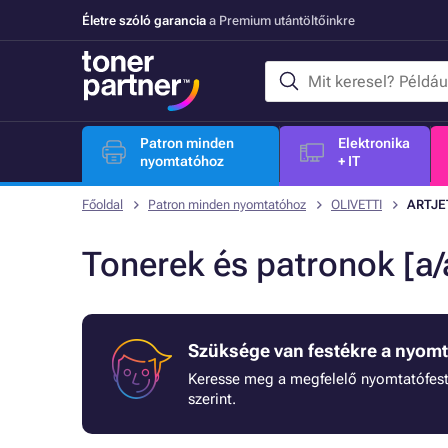
Életre szóló garancia
a Premium utántöltőinkre
Patron minden
Elektronika
nyomtatóhoz
+ IT
Főoldal
Patron minden nyomtatóhoz
OLIVETTI
ARTJE
Tonerek és patronok [a
Szüksége van festékre a nyom
Keresse meg a megfelelő nyomtatófest
szerint.