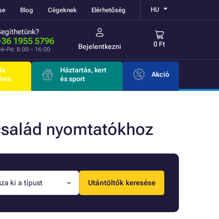
HU
se
Blog
Cégeknek
Elérhetőség
Segíthetünk?
+36 1955 5796
0 Ft
Bejelentkezni
é–Pé: 8:00 – 16:00
ia
Háztartás, kert
Akció
éria
és sport
család nyomtatókhoz
za ki a típust
Utántöltők keresése