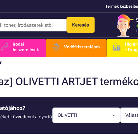
Termék kézbesíté
Keresés
H
Irodai
Higién
Védőfelszerelések
felszerelések
+ Drog
T
/az] OLIVETTI ARTJET termék
tatójához?
OLIVETTI
Válass
éket közvetlenül a gyártó