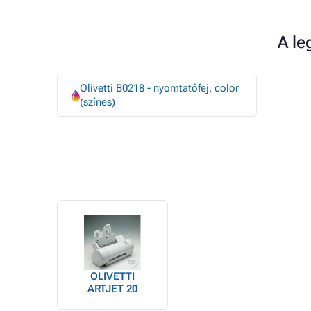
A le
Olivetti B0218 - nyomtatófej, color
(színes)
OLIVETTI
ARTJET 20