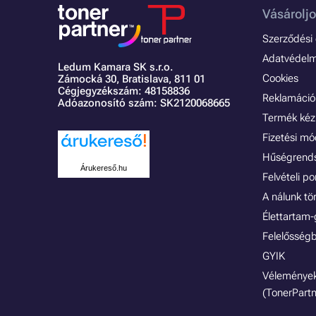
Vásároljo
Szerződési é
Adatvédelmi
Ledum Kamara SK s.r.o.
Cookies
Zámocká 30,
Bratislava, 811 01
Cégjegyzékszám: 48158836
Reklamáció 
Adóazonosító szám: SK2120068665
Termék kéz
Fizetési m
Hűségrend
Árukereső.hu
Felvételi p
A nálunk tö
Élettartam-
Felelősségb
GYIK
Vélemények
(TonerPartn