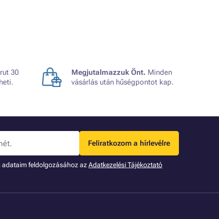
rut 30
Megjutalmazzuk Önt.
Minden
heti.
vásárlás után hűségpontot kap.
Feliratkozom a hírlevélre
s adataim feldolgozásához az
Adatkezelési Tájékoztató