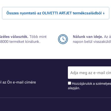
Összes nyomtató az OLIVETTI ARTJET termékcsaládból ↓
Széles választék.
Több mint
Nálunk van ideje.
Az á
38000 terméket kínálunk.
napon belül visszaküld
l az Ön e-mail címére
Hozzájárulok a szémelye
alapján.