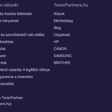
n nálunk!
TonerPartners.hu
s fizetési feltételek
Rólunk
 irányelvek
Elérhetőség
Blog
és szerződéstől való elállás
Cégeknek
besítése
HP
ódok
CANON
szer
SAMSUNG
ontok
BROTHER
rténő vásárlás 4 legfőbb előnye
garancia a tonerekre
iztosítás
 TonerPartner
ers.hu)