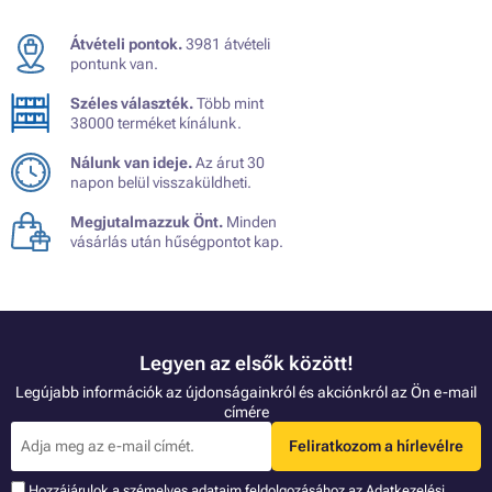
Átvételi pontok.
3981 átvételi
pontunk van.
Széles választék.
Több mint
38000 terméket kínálunk.
Nálunk van ideje.
Az árut 30
napon belül visszaküldheti.
Megjutalmazzuk Önt.
Minden
vásárlás után hűségpontot kap.
Legyen az elsők között!
Legújabb információk az újdonságainkról és akciónkról az Ön e-mail
címére
Feliratkozom a hírlevélre
Hozzájárulok a szémelyes adataim feldolgozásához az
Adatkezelési