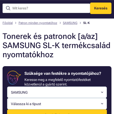
Keresés
Menü
Főoldal
Patron minden nyomtatóhoz
SAMSUNG
SL-K
Tonerek és patronok [a/az]
SAMSUNG SL-K termékcsalád
nyomtatókhoz
Szüksége van festékre a nyomtatójához?
Keresse meg a megfelelő nyomtatófestéket
közvetlenül a gyártó szerint.
SAMSUNG
Válassza ki a típust