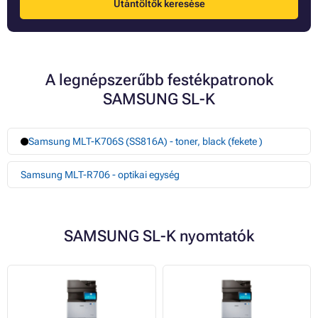
Utántöltők keresése
A legnépszerűbb festékpatronok
SAMSUNG SL-K
Samsung MLT-K706S (SS816A) - toner, black (fekete )
Samsung MLT-R706 - optikai egység
SAMSUNG SL-K nyomtatók