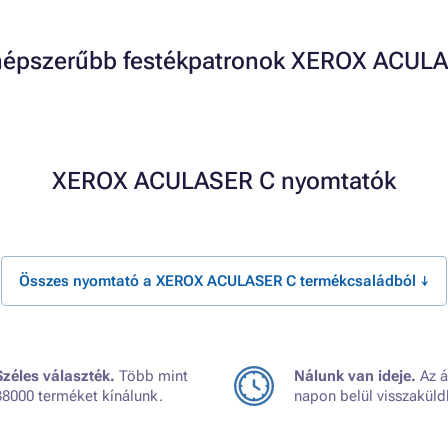
népszerűbb festékpatronok XEROX ACUL
XEROX ACULASER C nyomtatók
Összes nyomtató a XEROX ACULASER C termékcsaládból ↓
Széles választék.
Több mint
Nálunk van ideje.
Az á
38000 terméket kínálunk.
napon belül visszaküld