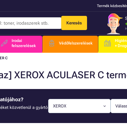
Termék kézbesíté
Keresés
H
Irodai
Higién
Védőfelszerelések
felszerelések
+ Drog
ER C
a/az] XEROX ACULASER C ter
tatójához?
XEROX
Válass
éket közvetlenül a gyártó