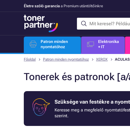
Életre szóló garancia
a Premium utántöltőinkre
Patron minden
Elektronika
nyomtatóhoz
+ IT
Főoldal
Patron minden nyomtatóhoz
XEROX
ACULAS
Tonerek és patronok [
Szüksége van festékre a nyom
Keresse meg a megfelelő nyomtatófest
szerint.