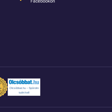
Facebookon
Olcsóbbat.hu – Spórolni
tudni kell