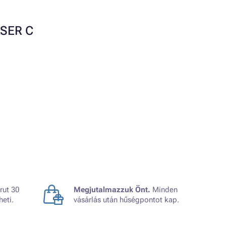
ASER C
rut 30
Megjutalmazzuk Önt.
Minden
heti.
vásárlás után hűségpontot kap.