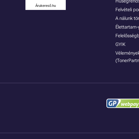
Hűségrend
Árukereső.hu
Felvételi p
A nálunk tö
Élettartam-
Felelősségb
GYIK
Vélemények
(TonerPartn