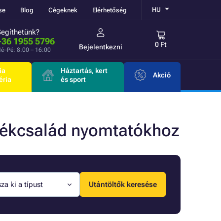
HU
se
Blog
Cégeknek
Elérhetőség
Segíthetünk?
+36 1955 5796
0 Ft
Bejelentkezni
é–Pé: 8:00 – 16:00
ia
Háztartás, kert
Akció
éria
és sport
mékcsalád nyomtatókhoz
za ki a típust
Utántöltők keresése