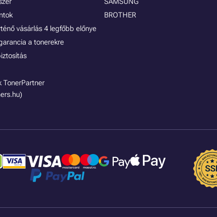
szer
SAMSUNG
ontok
BROTHER
rténő vásárlás 4 legfőbb előnye
garancia a tonerekre
iztosítás
 TonerPartner
ers.hu)