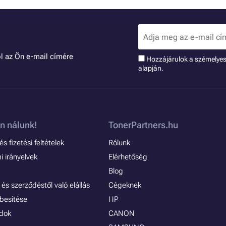
l az Ön e-mail címére
Hozzájárulok a szémelye
alapján.
n nálunk!
TonerPartners.hu
s fizetési feltételek
Rólunk
 irányelvek
Elérhetőség
Blog
és szerződéstől való elállás
Cégeknek
besítése
HP
ódok
CANON