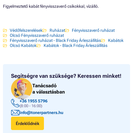
Figyelmeztető kabát fényvisszaverő csíkokkal, vízálló.
Védőfelszerelések
Ruházat
Fényvisszaverő ruházat
Olcsó Fényvisszaverő ruházat
Fényvisszaverő ruházat - Black Friday Árleszállítás
Kabátok
Olcsó Kabátok
Kabátok - Black Friday Árleszállítás
Segítségre van szüksége?
Keressen minket!
Tanácsadó
a választásban
+36 1955 5796
(8:00 - 16:00)
info@tonerpartners.hu
Érdeklődnék