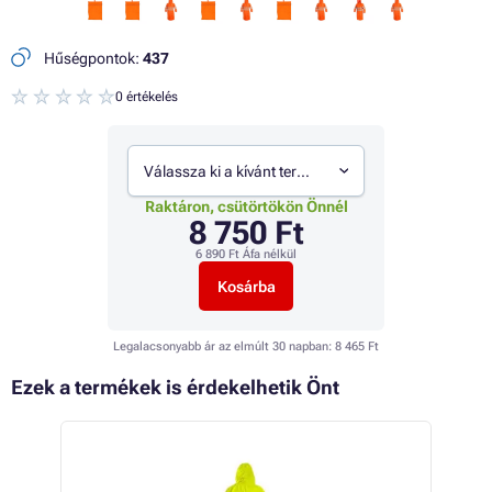
Hűségpontok:
437
0 értékelés
Válassza ki a kívánt termékváltozatot
Raktáron, csütörtökön Önnél
8 750 Ft
6 890 Ft
Áfa nélkül
Kosárba
Legalacsonyabb ár az elmúlt 30 napban:
8 465 Ft
Ezek a termékek is érdekelhetik Önt