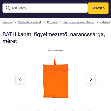
Keresés
Menü
Főoldal
Védőfelszerelések
Ruházat
Fényvisszaverő ruházat
Kabátok
BATH kabát, figyelmeztető, narancssárga,
méret
Illusztrációs kép