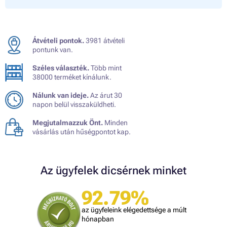
Átvételi pontok.
3981 átvételi
pontunk van.
Széles választék.
Több mint
38000 terméket kínálunk.
Nálunk van ideje.
Az árut 30
napon belül visszaküldheti.
Megjutalmazzuk Önt.
Minden
vásárlás után hűségpontot kap.
Az ügyfelek dicsérnek minket
92.79%
az ügyfeleink elégedettsége a múlt
hónapban