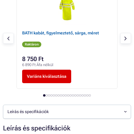
BATH kabát, figyelmeztető, sárga, méret
Fén
Raktáron
Ra
8 750 Ft
-tó
6 890 Ft Áfa nélkül
-tól
Variáns kiválasztása
V
Leírás és specifikációk
Leírás és specifikációk