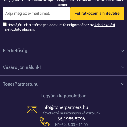
címére
Feliratkozom a hírlevélre
Hozzájárulok a szémelyes adataim feldolgozásához az
Adatkezelési
Tájékoztató
alapján.
Elérhetőség
Vásároljon nálunk!
TonerPartners.hu
Legyünk kapcsolatban
info@tonerpartners.hu
Következő munkanapon válaszolunk
+36 1955 5796
Hé–Pé: 8:00 – 16:00