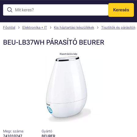
Keresés
Menü
Főoldal
Elektronika + IT
Kis háztartási készülékek
Tisztítók és párásítók
BEU-LB37WH PÁRASÍTÓ BEURER
Illusztrációs kép
Megr. száma
Gyártó
741010247
BEURER