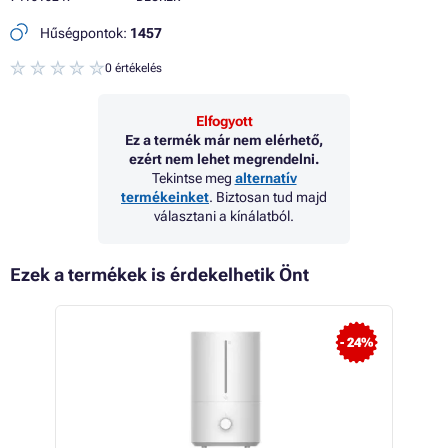
Hűségpontok:
1457
0 értékelés
Elfogyott
Ez a termék már nem elérhető,
ezért nem lehet megrendelni.
Tekintse meg
alternatív
termékeinket
. Biztosan tud majd
választani a kínálatból.
Ezek a termékek is érdekelhetik Önt
 15%
- 24%