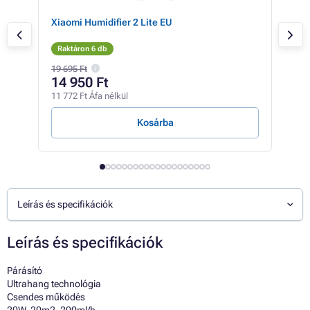
Xiaomi Humidifier 2 Lite EU
Xia
Raktáron 6 db
Rak
19 695 Ft
19 5
14 950 Ft
18
11 772 Ft Áfa nélkül
14 6
Kosárba
Leírás és specifikációk
Leírás és specifikációk
Párásító
Ultrahang technológia
Csendes működés
20W, 20m2, 200ml/h