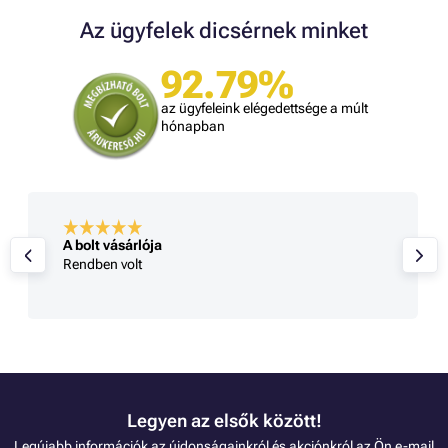
Az ügyfelek dicsérnek minket
92.79%
az ügyfeleink elégedettsége a múlt
hónapban
A bolt vásárlója
Rendben volt
Legyen az elsők között!
Legújabb információk az újdonságainkról és akciónkról az Ön e-mail