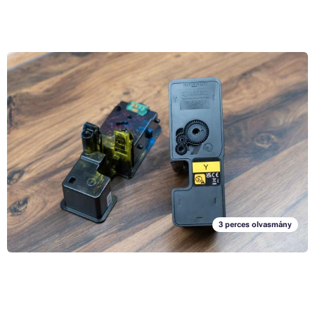
Teszteltük, hogy az eredeti és a kompatibilis tonerek
hogyan különböznek a gyakorlatban
31. 1. 2023
A lézernyomtatóknak számos pozitívuma van, de sajnos van néhány
meglehetősen kellemetlen negatívumuk is. Számolnia kell azzal, hogy
ezek nem fotók nyomtatására alkalmas nyomtatók, de azzal is, hogy a
tonerek nagyon drágák a tintapatronokhoz képest - legalábbis ha
Teljes cikk »
eredeti tonert vásárol. Az utóbbi időben azonban egyre gyakrabban
jelennek meg a piacon a harmadik féltől származó alternatív vagy
kompatibilis tonerek, amelyek kiváló nyomtatási tulajdonságokat
kínálnak az eredetihez képest sokkal kedvezőbb áron. De vajon
3 perces olvasmány
igazak-e ezek az állítások? Éppen ez a dolog érdekelt minket nagyon,
ezért úgy döntöttünk, hogy megbízzuk blogunk szerkesztőjét, hogy
alaposan tesztelje le a tonereket, és így megválaszoljuk önmagunknak
és Önnek is mindazokat a kérdéseket, amelyek felmerülhetnek, amikor
kompatibilis tonerek vásárlásán gondolkodik. Van értelme tehát
előnyben részesíteni a kompatibilis tonereket az eredeti tonerek
vásárlásával szemben?