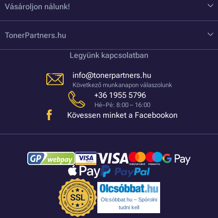
Vásároljon nálunk!
TonerPartners.hu
Legyünk kapcsolatban
info@tonerpartners.hu
Következő munkanapon válaszolunk
+36 1955 5796
Hé–Pé: 8:00 – 16:00
Kövessen minket a Facebookon
Olcsóbbat.hu – Spórolni
tudni kell