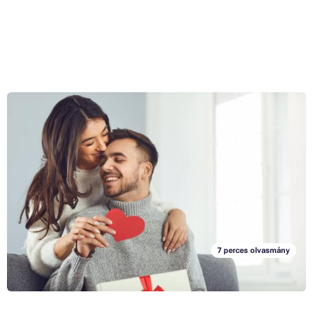
Hogyan készítsünk ajándékot Valentin-napra
30. 1. 2023
Magyaroroszágon már eltelt a Valentin-nap. De tudta, hogy nem
Amerikából, hanem Olaszországból származik! Bár a szerelmet nem
csak az ünnepnapokon, mint a Valentin-nap, kell ünnepelni,
mindenesetre ez jó lehetőség arra, hogy bátor legyen. Legyen Ön is az!
Teljes cikk »
7 perces olvasmány