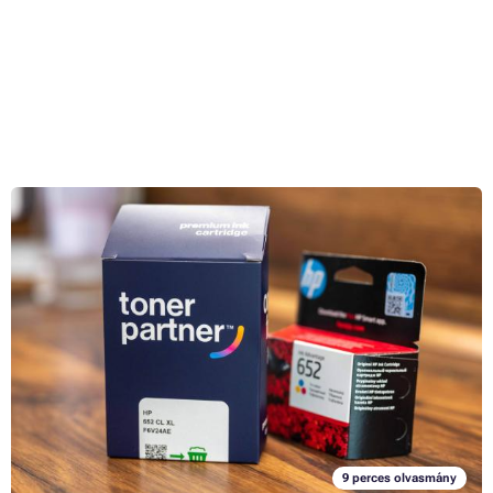
Eredeti vs. kompatibilis patronok: Összehasonlítottuk a
nyomtatási minőséget, a tartósságot és a nyomtatási
árakat
17. 1. 2023
Ha van valami igazán negatív a tintasugaras nyomtatókkal
kapcsolatban, az az, hogy a patronok beszerzési ára nagyon magas.
Ha Ön eredeti patronokat szokott vásárolni közvetlenül a készülék
gyártójától, akkor biztosan egyetért velünk abban, amikor azt
Teljes cikk »
mondjuk, hogy konkrétan néhány nyomtatott oldalért elég sok pénzt
kell fizetni. Egy ideje azonban már a piacon vannak alternatív vagy, ha
úgy tetszik, kompatibilis patronok harmadik fél gyártóitól. Ezek vagy
lényegesen kedvezőbb áron, vagy az eredetivel megegyező áron
9 perces olvasmány
kaphatók, de lényegesen nagyobb tintamennyiséggel, és így több oldal