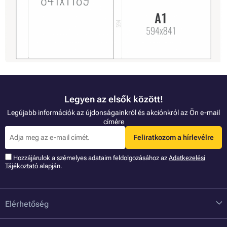
Ebben a cikkben áttekintést adunk a leggyakrabban használt
Teljes cikk »
papírformátumokról - és tippeket adunk a nagy formátumú
nyomtatásra alkalmas nyomtatókról. Nagyon könnyen “képbe
kerülhet”.
1
5
6
7
8
9
33
Tovább »
Legyen az elsők között!
Legújabb információk az újdonságainkról és akciónkról az Ön e-mail
címére
Feliratkozom a hírlevélre
Hozzájárulok a szémelyes adataim feldolgozásához az
Adatkezelési
Tájékoztató
alapján.
Elérhetőség