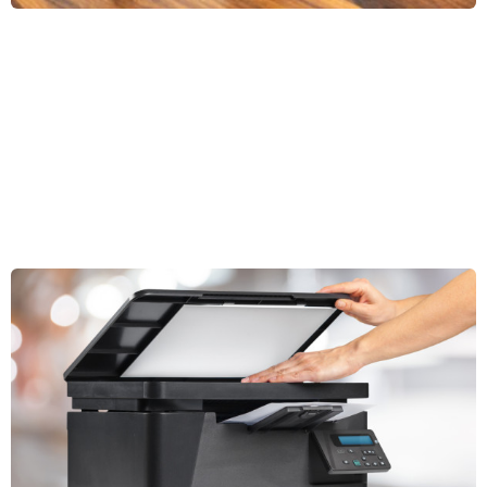
nyomtatására is képesek. De hogyan viszonyulnak az alternatív
patronok az eredetiekhez a nyomtatási minőség tekintetében?
Pontosan erre összpontosítottunk az alábbi tesztben, amely minden
kérdésére választ ad, és segít Önnek a döntésben, hogy érdemes-e
továbbra is eredeti patronokat vásárolnia.
Milyen típusú szkennerek léteznek és hogyan működnek?
2. 1. 2023
Azok az idők, amikor a szkennerek nagyon ritkák voltak az
otthonokban, és nem voltak gyakoriak az iskolákban, irodákban vagy
hivatalokban, már régen elmúltak. A fent említett helyek túlnyomó
többségén ugyanis ma már a multifunkciós nyomtatók szerves
Teljes cikk »
részeként találhatók meg, amelyek alacsony beszerzési áraiknak
köszönhetően rendkívül elterjedtek. Tudta azonban, hogy sokféle