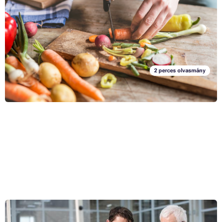
Hány gramm vaj szerepelt abban a receptben? Melyik üvegbe tettük a
borsot? Ebben a cikkben olyan ötleteket adunk Önnek, amelyek
megkönnyítik a konyhában való tájékozódást; és ami a legjobb:
néhány pillanat alatt kinyomtathatja őket a nyomtatóján.
Teljes cikk »
2 perces olvasmány
Nyomdai vágójelek: miért fontosak, és hogyan hozzuk