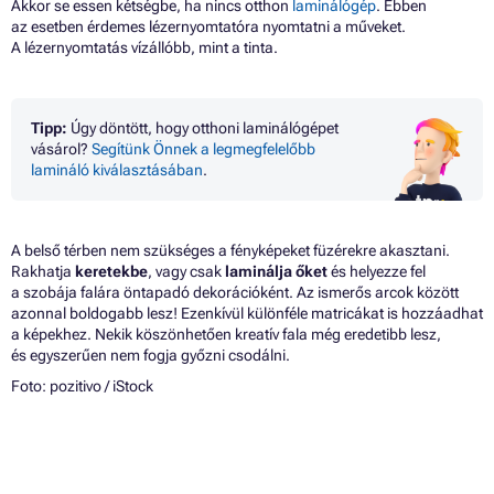
Akkor se essen kétségbe, ha nincs otthon
laminálógép
. Ebben
az esetben érdemes lézernyomtatóra nyomtatni a műveket.
A lézernyomtatás vízállóbb, mint a tinta.
Tipp:
Úgy döntött, hogy otthoni laminálógépet
vásárol?
Segítünk Önnek a legmegfelelőbb
lamináló kiválasztásában
.
A belső térben nem szükséges a fényképeket füzérekre akasztani.
Rakhatja
keretekbe
, vagy csak
laminálja őket
és helyezze fel
a szobája falára öntapadó dekorációként. Az ismerős arcok között
azonnal boldogabb lesz! Ezenkívül különféle matricákat is hozzáadhat
a képekhez. Nekik köszönhetően kreatív fala még eredetibb lesz,
és egyszerűen nem fogja győzni csodálni.
Foto:
pozitivo
/ iStock