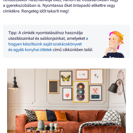
a gyerekszobában is. Nyomtassa őket öntapadó etikettre vagy
címkékre. Rengeteg időt takarít meg!
Tipp: A címkék nyomtatásához használja
utasításainkat és sablonjainkat, amelyeket
a
hogyan készítsünk saját szakácskönyvet
és egyéb konyhai ötletek
című cikkünkben talál.