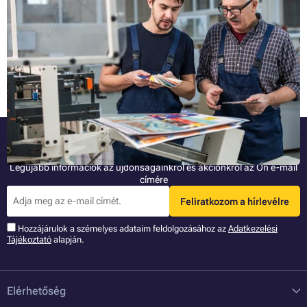
létre?
Ha a névjegykártyák, röpcédulák vagy más grafikai anyagok
nyomtatásával nyomdához fordul, akkor az ún. kifutó és vágójelek
megadása is fontos. Mit is jelentenek ezek pontosan és hogyan
illeszthetők be ezek az elemek a nyomtatni kívánt dokumentumba?
Teljes cikk »
Legyen az elsők között!
Legújabb információk az újdonságainkról és akciónkról az Ön e-mail
címére
Feliratkozom a hírlevélre
Hozzájárulok a szémelyes adataim feldolgozásához az
Adatkezelési
Tájékoztató
alapján.
Elérhetőség