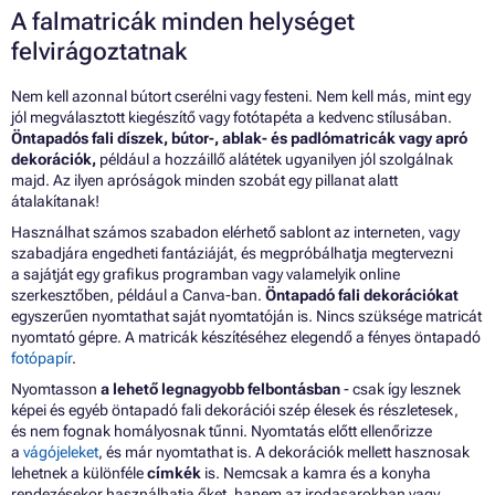
A falmatricák minden helységet
felvirágoztatnak
Nem kell azonnal bútort cserélni vagy festeni. Nem kell más, mint egy
jól megválasztott kiegészítő vagy fotótapéta a kedvenc stílusában.
Öntapadós fali díszek, bútor-, ablak- és padlómatricák vagy apró
dekorációk,
például a hozzáillő alátétek ugyanilyen jól szolgálnak
majd. Az ilyen apróságok minden szobát egy pillanat alatt
átalakítanak!
Használhat számos szabadon elérhető sablont az interneten, vagy
szabadjára engedheti fantáziáját, és megpróbálhatja megtervezni
a sajátját egy grafikus programban vagy valamelyik online
szerkesztőben, például a Canva-ban.
Öntapadó fali dekorációkat
egyszerűen nyomtathat saját nyomtatóján is. Nincs szüksége matricát
nyomtató gépre. A matricák készítéséhez elegendő a fényes öntapadó
fotópapír
.
Nyomtasson
a lehető legnagyobb felbontásban
- csak így lesznek
képei és egyéb öntapadó fali dekorációi szép élesek és részletesek,
és nem fognak homályosnak tűnni. Nyomtatás előtt ellenőrizze
a
vágójeleket
, és már nyomtathat is. A dekorációk mellett hasznosak
lehetnek a különféle
címkék
is. Nemcsak a kamra és a konyha
rendezésekor használhatja őket, hanem az irodasarokban vagy