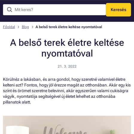
Keresés
Menü
Főoldal
Blog
A belső terek életre keltése nyomtatóval
A belső terek életre keltése
nyomtatóval
21. 3. 2022
Körülnéz a lakásban, és arra gondol, hogy szeretné valamivel életre
kelteni azt? Fontos, hogy jól érezze magát az otthonában. Akár egy kis
színt és örömet szeretne belevinni, akár egyszerűen valami cukiságra
vágyik, nyomtatója segítségével új életet lehelhet az otthonába
pillanatok alatt.