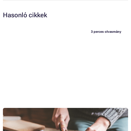
Hasonló cikkek
3 perces olvasmány
Hogyan készítsünk saját szakácskönyvet és egyéb konyhai
ötletek