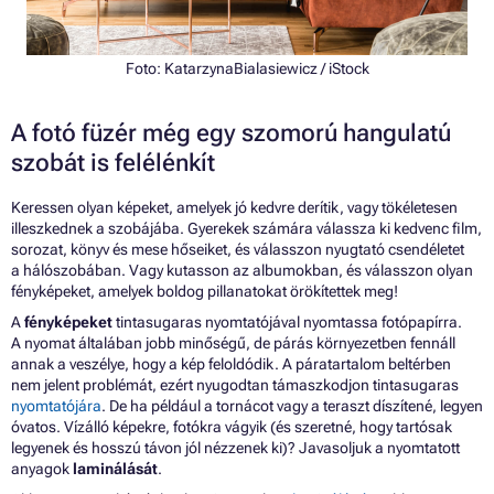
Foto:
KatarzynaBialasiewicz
/ iStock
A fotó füzér még egy szomorú hangulatú
szobát is felélénkít
Keressen olyan képeket, amelyek jó kedvre derítik, vagy tökéletesen
illeszkednek a szobájába. Gyerekek számára válassza ki kedvenc film,
sorozat, könyv és mese hőseiket, és válasszon nyugtató csendéletet
a hálószobában. Vagy kutasson az albumokban, és válasszon olyan
fényképeket, amelyek boldog pillanatokat örökítettek meg!
A
fényképeket
tintasugaras nyomtatójával nyomtassa fotópapírra.
A nyomat általában jobb minőségű, de párás környezetben fennáll
annak a veszélye, hogy a kép feloldódik. A páratartalom beltérben
nem jelent problémát, ezért nyugodtan támaszkodjon tintasugaras
nyomtatójára
. De ha például a tornácot vagy a teraszt díszítené, legyen
óvatos. Vízálló képekre, fotókra vágyik (és szeretné, hogy tartósak
legyenek és hosszú távon jól nézzenek ki)? Javasoljuk a nyomtatott
anyagok
laminálását
.