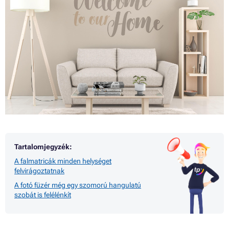
Tartalomjegyzék:
A falmatricák minden helységet
felvirágoztatnak
A fotó füzér még egy szomorú hangulatú
szobát is felélénkít