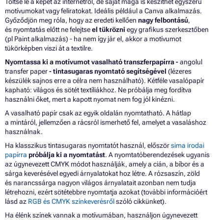
Töltse le a képet az internetről, de saját maga is készíthet egyszerű
motívumokat vagy feliratokat. Ideális például a Canva alkalmazás.
Győződjön meg róla, hogy az eredeti kellően
nagy felbontású
,
és nyomtatás előtt ne felejtse
el tükrözni
egy grafikus szerkesztőben
(pl Paint alkalmazás) - ha nem így jár el, akkor a motívumot
tükörképben viszi át a textilre.
Nyomtassa ki a motívumot vasalható transzferpapírra -
angolul
transfer paper
- tintasugaras nyomtató segítségével
(lézeres
készülék sajnos erre a célra nem használható). Kétféle vasalópapír
kapható: világos és sötét textíliákhoz. Ne próbálja meg fordítva
használni őket, mert a kapott nyomat nem fog jól kinézni.
A vasalható papír csak az egyik oldalán nyomtatható. A hátlap
a mintáról, jellemzően a rácsról ismerhető fel, amelyet a vasaláshoz
használnak.
Ha klasszikus tintasugaras nyomtatót használ, először
sima irodai
papírra
próbálja ki a nyomtatást
. A nyomtatóberendezések ugyanis
az úgynevezett CMYK módot használják, amely a cián, a bíbor és a
sárga keverésével egyedi árnyalatokat hoz létre. A rózsaszín, zöld
és narancssárga nagyon világos árnyalatait azonban nem tudja
létrehozni, ezért sötétebbre nyomtatja azokat (további információért
lásd az
RGB és CMYK színkeverésről
szóló cikkünket).
Ha élénk színek vannak a motívumában, használjon úgynevezett