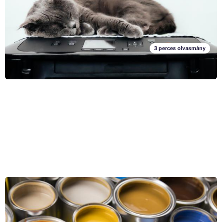
Ebben a cikkben gyakorlati példák segítségével mutatunk rá arra, hogy
Teljes cikk »
miért érdemes először a funkciókra gondolni - és csak azután a
költségekre.
3 perces olvasmány
RGB vs. CMYK: Hogyan lehet a legjobb nyomtatási
eredményt elérni?
Képzelje el, hogy egy fontos előadásanyagot nyomtat. Látszólag nincs