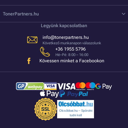
TonerPartners.hu
Legyünk kapcsolatban
info@tonerpartners.hu
Következő munkanapon válaszolunk
+36 1955 5796
Hé–Pé: 8:00 – 16:00
Kövessen minket a Facebookon
Olcsóbbat.hu – Spórolni
tudni kell