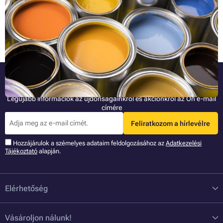
benne nehézség- csak a nyomtatás gombot kell megnyomni. Ekkor
észreveszi, hogy a nyomtatott anyag színei nem egyeznek az eredeti
dokumentum színeivel. A forrásfájlhoz képest a nyomtatott
Teljes cikk »
dokumentumon nem olyan élénkek a színek, és például az eredeti
élénkzöldet sötétebb árnyalat váltotta fel. Milyen szerepet játszanak
ebben az RGB és CMYK színmodellek, és mindenekelőtt - hogyan
érhetjük el, hogy a kinyomtatott szín és a képernyőn megjelenített szín
megegyező legyen?
Legyen az elsők között!
Legújabb információk az újdonságainkról és akciónkról az Ön e-mail
címére
Feliratkozom a hírlevélre
Hozzájárulok a szémelyes adataim feldolgozásához az
Adatkezelési
Tájékoztató
alapján.
Elérhetőség
Vásároljon nálunk!