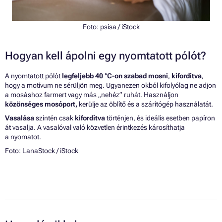
Foto:
psisa
/ iStock
Hogyan kell ápolni egy nyomtatott pólót?
A nyomtatott pólót
legfeljebb 40 °C-on szabad mosni
,
kifordítva
,
hogy a motívum ne sérüljön meg. Ugyanezen okból kifolyólag ne adjon
a mosáshoz farmert vagy más „nehéz” ruhát. Használjon
közönséges mosóport,
kerülje az öblítő és a szárítógép használatát.
Vasalása
szintén csak
kifordítva
történjen, és ideális esetben papíron
át vasalja. A vasalóval való közvetlen érintkezés károsíthatja
a nyomatot.
Foto:
LanaStock
/ iStock