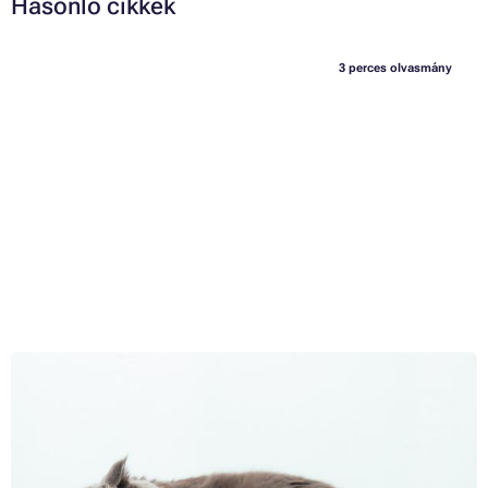
Hasonló cikkek
3 perces olvasmány
Olcsó és drága nyomtatók összehasonlítása - melyik
kifizetődő?
Az ár gyakran az egyik első dolog, amire nyomtatóvásárláskor
figyelünk. Csak ezután gondolunk más tényezőkre, mint például a
nyomtatóeszköz üzemeltetési költségeire vagy kiegészítő funkcióira.