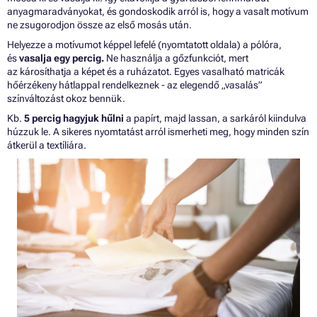
anyagmaradványokat, és gondoskodik arról is, hogy a vasalt motívum
ne zsugorodjon össze az első mosás után.
Helyezze a motívumot képpel lefelé (nyomtatott oldala) a pólóra,
és
vasalja egy percig.
Ne használja a gőzfunkciót, mert
az károsíthatja a képet és a ruházatot. Egyes vasalható matricák
hőérzékeny hátlappal rendelkeznek - az elegendő „vasalás”
színváltozást okoz bennük.
Kb.
5 percig hagyjuk hűlni
a papírt, majd lassan, a sarkáról kiindulva
húzzuk le. A sikeres nyomtatást arról ismerheti meg, hogy minden szín
átkerül a textíliára.