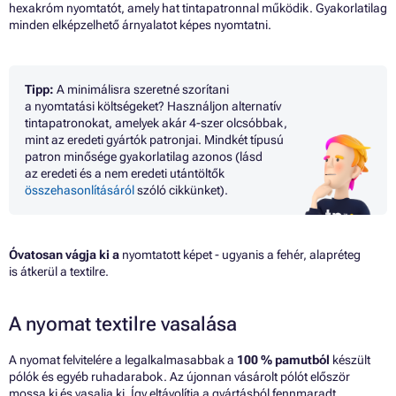
hexakróm nyomtatót, amely hat tintapatronnal működik. Gyakorlatilag
minden elképzelhető árnyalatot képes nyomtatni.
Tipp:
A minimálisra szeretné szorítani
a nyomtatási költségeket? Használjon alternatív
tintapatronokat, amelyek akár 4-szer olcsóbbak,
mint az eredeti gyártók patronjai. Mindkét típusú
patron minősége gyakorlatilag azonos (lásd
az eredeti és a nem eredeti utántöltők
összehasonlításáról
szóló cikkünket).
Óvatosan vágja ki a
nyomtatott képet - ugyanis a fehér, alapréteg
is átkerül a textilre.
A nyomat textilre vasalása
A nyomat felvitelére a legalkalmasabbak a
100 % pamutból
készült
pólók és egyéb ruhadarabok. Az újonnan vásárolt pólót először
mossa ki és vasalja ki. Így eltávolítja a gyártásból fennmaradt