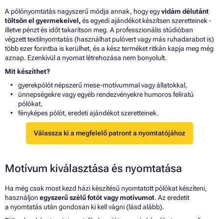
A pólónyomtatás nagyszerű módja annak, hogy egy
vidám délutánt
töltsön el gyermekeivel,
és egyedi ajándékot készítsen szeretteinek -
illetve pénzt és időt takarítson meg. A professzionális stúdióban
végzett textilnyomtatás (használhat pulóvert vagy más ruhadarabot is)
több ezer forintba is kerülhet, és a kész terméket ritkán kapja meg még
aznap. Ezenkívül a nyomat létrehozása nem bonyolult.
Mit készíthet?
gyerekpólót népszerű mese-motívummal vagy állatokkal,
ünnepségekre vagy egyéb rendezvényekre humoros feliratú
pólókat,
fényképes pólót, eredeti ajándékot szeretteinek.
Válassza ki a megfelelő patront a nyomtatójához
Motívum kiválasztása és nyomtatása
Ha még csak most kezd házi készítésű nyomtatott pólókat készíteni,
használjon
egyszerű szélű fotót vagy motívumot
. Az eredetit
a nyomtatás után gondosan ki kell vágni (lásd alább).