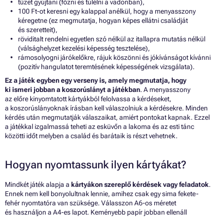
tüzet gyújtani (főzni és túlélni a vadonban),
100 Ft-ot keresni egy kalappal anélkül, hogy a menyasszony
kéregetne (ez megmutatja, hogyan képes ellátni családját
és szeretteit),
röviditalt rendelni egyetlen szó nélkül az itallapra mutatás nélkül
(válsághelyzet kezelési képesség tesztelése),
rámosolyogni járókelőkre, rájuk köszönni és jókívánságot kívánni
(pozitív hangulatot teremtésének képességének vizsgálata).
Ez a játék egyben egy verseny is, amely megmutatja, hogy
ki ismeri jobban a koszorúslányt a játékban
. A menyasszony
az előre kinyomtatott kártyákból felolvassa a kérdéseket,
a koszorúslányoknak írásban kell válaszolniuk a kérdésekre. Minden
kérdés után megmutatják válaszaikat, amiért pontokat kapnak. Ezzel
a játékkal izgalmassá teheti az esküvőn a lakoma és az esti tánc
közötti időt melyben a család és barátaik is részt vehetnek.
Hogyan nyomtassunk ilyen kártyákat?
Mindkét játék alapja a
kártyákon szereplő kérdések vagy feladatok
.
Ennek nem kell bonyolultnak lennie, amihez csak egy sima fekete-
fehér nyomtatóra van szüksége. Válasszon A6-os méretet
és használjon a A4-es lapot. Keményebb papír jobban ellenáll