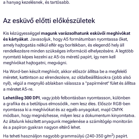
a hanyag kezelésnek, és tartósabb.
Az esküvő előtti előkészületek
Kis kézügyességgel
magunk varázsolhatunk esküvői meghívókat
és kártyákat
. Javasoljuk, hogy A5 formátumban nyomtassa őket,
amely hajtogatás nélkül elfér egy borítékban, és elegendő hely áll
rendelkezésre minden szükséges információ elhelyezésére. A legtöbb
nyomtató képes kezelni az A5-ös méretű papírt, így nem kell
meghívókat hajtogatni, megvágni.
Ha Word-ben készít meghívót, akkor először állítsa be a megfelelő
méretet, kattintson az elrendezésre, az oldalbeállításokra (jobb alsó
nyíl), végül a megnyíló ablakban válassza a "papírméret" fület és állítsa
a méretet A5-re.
Lehetőleg 300 DPI
, vagy jobb felbontásban nyomtasson, különben
a grafika és a betűtípus elmosódik, nem lesz éles. Először RGB-ben
nyomtassa ki a meghívókat és az egyéb anyagokat, majd CMYK
módban, hogy megnézhesse, milyen lesz a dokumentum kinyomtatva.
Az általunk készített anyagunk megjelenése a számítógép monitorán
és a papíron gyakran nagyon eltérő lehet.
2
Ha teheti használjon nagyobb grammsúlyú (240-350 g/m
) papírt.