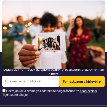
Keressük a legjobb mini nyomtatót: A legjobb hordozható
és zsebméretű nyomtatók
A kompakt fényképezőgépem lassan elérkezik az utolsó óráira.
Manapság egy átlagos okostelefon is képes hasonló minőségű
fényképeket készíteni. A táskában a felesleges fényképezőgéptől
felszabaduló helyet például egy zsebre illő nyomtató foglalhatja el,
Teljes cikk »
amellyel kinyomtathatjuk életünk pillanatait. Összegyűjtöttünk néhány
tippet olyan nyomtatókról, amelyekkel útközben is nyomtathatunk
fényképeket. És amikor meglátja, milyen minőségben képes nyomtatni,
a mini nyomtató elengedhetetlenné válik a kirándulásaihoz szükséges
felszerelésben!
Legyen az elsők között!
Legújabb információk az újdonságainkról és akciónkról az Ön e-mail
címére
Feliratkozom a hírlevélre
Hozzájárulok a szémelyes adataim feldolgozásához az
Adatkezelési
Tájékoztató
alapján.