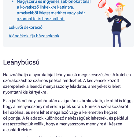
Nagyszerű és ingyenes sablonokat talál
a következő linkekkre kattintva,
amelyekből ihletet meríthet vagy akár
azonnal fel is használhat:
Esküvői dekoráció
Ajándékok ifjú házasoknak
Leánybúcsú
Használhatja a nyomtatóját leánybúcsú megszervezésére. A kötetlen
szórakozáshoz számos játékot rendezhet. A kedvencek között
szerepelnek a leendő menyasszony feladatai, amelyeket ki lehet
nyomtatni kis kártyákra.
Ez a játék néhány pohár után az igazán szórakoztató, de attól is függ,
hogy a menyasszony mit érez a játék során. Ennek a szórakozásról
kell szólnia, és nem lehet megalázó vagy a kellemetlen helyzet
célpontja. A feladatok különböző nehézségűek lehetnek, és például
azt tesztelhetjük velük, hogy a menyasszony mennyire áll készen
a családi életre: