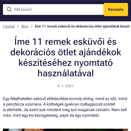
Keresés
Menü
Főoldal
Blog
Íme 11 remek esküvői és dekorációs ötlet ajándékok készí
Íme 11 remek esküvői és
dekorációs ötlet ajándékok
készítéséhez nyomtató
használatával
4. 1. 2021
Egy felejthetetlen esküvő előkészítése komoly dolog, mind az idő, mind
a pénztárca számára. A költségek gyakran csillagászati szintet
is elérhetik, de azért sok mindent meg tud magának csinálni. Nem kell
más, mint egy kis kézügyesség, papír és egy nyomtató.