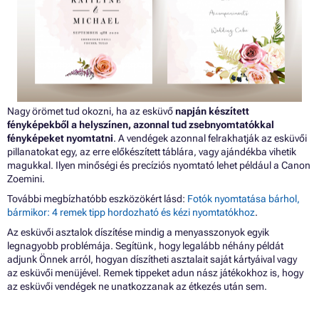
Nagy örömet tud okozni, ha az esküvő
napján készített
fényképekből a helyszínen, azonnal tud zsebnyomtatókkal
fényképeket nyomtatni
. A vendégek azonnal felrakhatják az esküvői
pillanatokat egy, az erre előkészített táblára, vagy ajándékba vihetik
magukkal. Ilyen minőségi és precíziós nyomtató lehet például a Canon
Zoemini.
További megbízhatóbb eszközökért lásd:
Fotók nyomtatása bárhol,
bármikor: 4 remek tipp hordozható és kézi nyomtatókhoz
.
Az esküvői asztalok díszítése mindig a menyasszonyok egyik
legnagyobb problémája. Segítünk, hogy legalább néhány példát
adjunk Önnek arról, hogyan díszítheti asztalait saját kártyáival vagy
az esküvői menüjével. Remek tippeket adun nász játékokhoz is, hogy
az esküvői vendégek ne unatkozzanak az étkezés után sem.