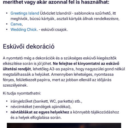
meríthet vagy akár azonnal fel is használhat:
Greetings Island
Üdvözlet Izlandról - sablonokra szűrhető, itt
meghívók, búcsú kártyák, asztali kártyák állnak rendelkezésre,
Canva
,
Wedding Chick
. - esküvői csajok.
Esküvői dekoráció
A nyomtató még a dekorációk és a szükséges esküvői kiegészítők
elkészítése során is jól jöhet.
Ne felejtse el kinyomtatni az esküvő
ültetési rendjét
, lehetőleg A3-as papírra, hogy nagyszülei gond nélkül
megtalálhassák a helyüket. Amennyiben lehetséges, nyomtassa
fényes, felületkezelt papírra, mert az jobban ellenáll az időjárás
szeszélyeinek.
Ki tudja nyomtathatni:
irányjelzőket (bankett, WC, parketta) stb.,
névcímkéket (vendégek ajándékai),
névtáblákat az egyes helyekhez
a könnyebb tájékozódáshoz
és a helyek elfoglalása során.