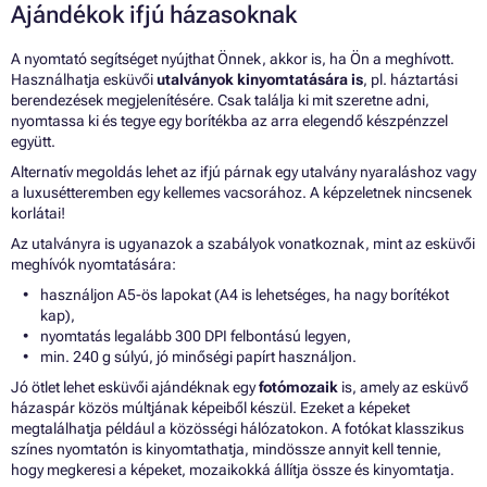
Ajándékok ifjú házasoknak
A nyomtató segítséget nyújthat Önnek, akkor is, ha Ön a meghívott.
Használhatja esküvői
utalványok kinyomtatására is
, pl. háztartási
berendezések megjelenítésére. Csak találja ki mit szeretne adni,
nyomtassa ki és tegye egy borítékba az arra elegendő készpénzzel
együtt.
Alternatív megoldás lehet az ifjú párnak egy utalvány nyaraláshoz vagy
a luxusétteremben egy kellemes vacsorához. A képzeletnek nincsenek
korlátai!
Az utalványra is ugyanazok a szabályok vonatkoznak, mint az esküvői
meghívók nyomtatására:
használjon A5-ös lapokat (A4 is lehetséges, ha nagy borítékot
kap),
nyomtatás legalább 300 DPI felbontású legyen,
min. 240 g súlyú, jó minőségi papírt használjon.
Jó ötlet lehet esküvői ajándéknak egy
fotómozaik
is, amely az esküvő
házaspár közös múltjának képeiből készül. Ezeket a képeket
megtalálhatja például a közösségi hálózatokon. A fotókat klasszikus
színes nyomtatón is kinyomtathatja, mindössze annyit kell tennie,
hogy megkeresi a képeket, mozaikokká állítja össze és kinyomtatja.