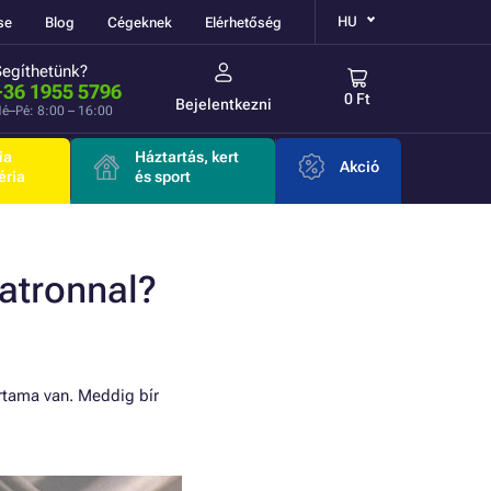
HU
se
Blog
Cégeknek
Elérhetőség
Segíthetünk?
+36 1955 5796
0 Ft
Bejelentkezni
é–Pé: 8:00 – 16:00
ia
Háztartás, kert
Akció
éria
és sport
patronnal?
rtama van. Meddig bír