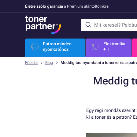
Életre szóló garancia
a Premium utántöltőinkre
Patron minden
Elektronika
nyomtatóhoz
+ IT
Főoldal
Blog
Meddig tud nyomtatni a tonerrel és a pat
Meddig tu
Egy régi mondás szerint
ki a toner és a patron? 