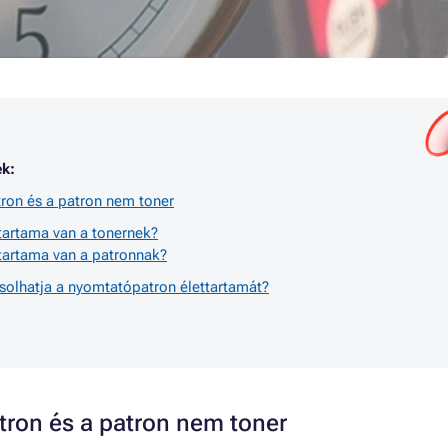
k:
ron és a patron nem toner
tartama van a tonernek?
ttartama van a patronnak?
solhatja a nyomtatópatron élettartamát?
tron és a patron nem toner