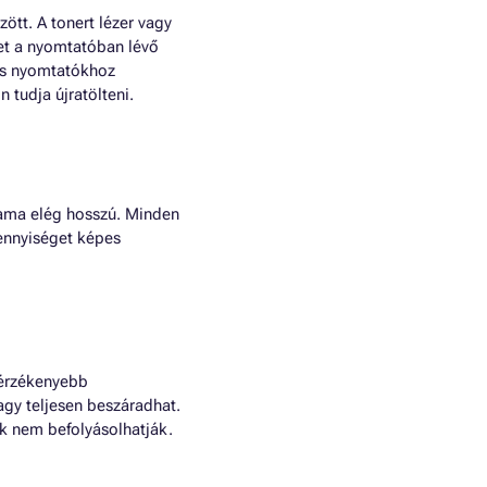
ött. A tonert lézer vagy
et a nyomtatóban lévő
ras nyomtatókhoz
 tudja újratölteni.
rtama elég hosszú. Minden
ennyiséget képes
 érzékenyebb
agy teljesen beszáradhat.
ek nem befolyásolhatják.