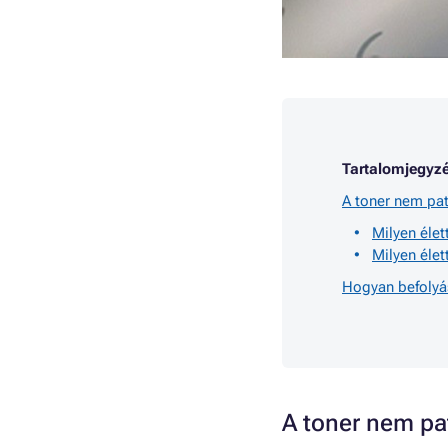
Tartalomjegyzé
A toner nem pat
Milyen élet
Milyen éle
Hogyan befolyá
A toner nem pa