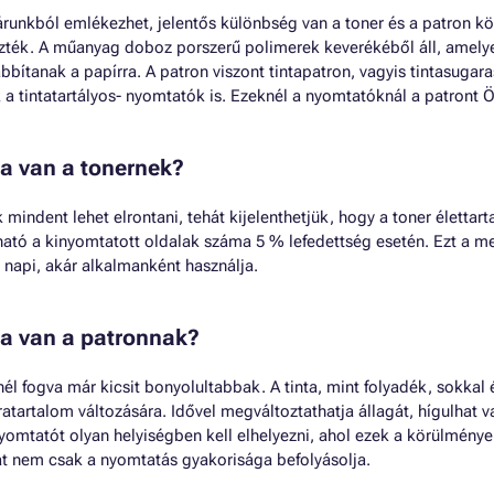
runkból emlékezhet, jelentős különbség van a toner és a patron köz
ték. A műanyag doboz porszerű polimerek keverékéből áll, amely
bbítanak a papírra. A patron viszont tintapatron, vagyis tintasuga
 a tintatartályos- nyomtatók is. Ezeknél a nyomtatóknál a patront Ön
ma van a tonernek?
mindent lehet elrontani, tehát kijelenthetjük, hogy a toner életta
ató a kinyomtatott oldalak száma 5 % lefedettség esetén. Ezt a m
r napi, akár alkalmanként használja.
ma van a patronnak?
él fogva már kicsit bonyolultabbak. A tinta, mint folyadék, sokkal
atartalom változására. Idővel megváltoztathatja állagát, hígulhat v
nyomtatót olyan helyiségben kell elhelyezni, ahol ezek a körülmény
át nem csak a nyomtatás gyakorisága befolyásolja.