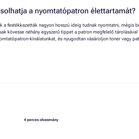
solhatja a nyomtatópatron élettartamát?
k a festékkazetták nagyon hosszú ideig tudnak nyomtatni, mégis b
ak kövesse néhány egyszerű tippet a patron megfelelő tárolásával
yomtatópatron-kínálatunkat, és nyugodtan vásároljon toner vagy pa
4 perces olvasmány