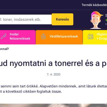
Termék kézbesíté
Keresés
H
Irodai
Higién
Védőfelszerelések
felszerelések
+ Drog
ronnal?
d nyomtatni a tonerrel és a 
7. 4. 2020
: semmi sem tart örökké. Alapvetően mindennek, amit látunk életta
Ezt a következő cikkben foglaltuk össze.