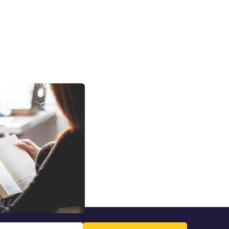
 Fogalmak, amelyek
etlenek
 és sok szót foglal
zlanges, amelyek a
 Nem csak a nyomtatási
 magyarázzák meg,
vagy funkcionális
atási fogalmak
Összeállítottuk a