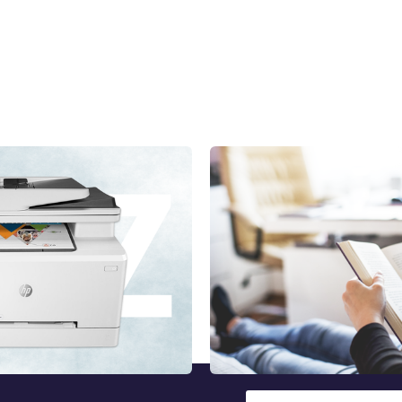
l Z-ig: hogyan működik
Nyomtatási szótár avagy
a nyomtatásnál elkerülhet
 lézer vs. tintasugaras
A nyomdaipar nagyon változatos,
yőztesként a lézernyomtatót
magában, akár officiális vafy s
li, hogyan működik ez a
nyomtatási világra jellemzőek.
 sorok több információt árulnak
eszközöket és alkotóelemeiket
Teljes cikk »
hanem a különböző nyomtatási 
paramétereket is. Milyen nyomt
találkozhat a nyomtatás során? 
leggyakoribbakat.