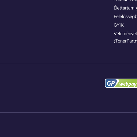
Élettartam-
Felelősségb
GYIK
Vélemények
(TonerPartn