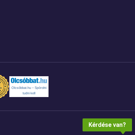
Olcsóbbat.hu – Spórolni
tudni kell
Kérdése van?