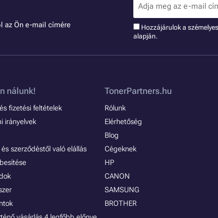
l az Ön e-mail címére
Hozzájárulok a szémelye
alapján.
n nálunk!
TonerPartners.hu
s fizetési feltételek
Rólunk
 irányelvek
Elérhetőség
Blog
és szerződéstől való elállás
Cégeknek
besítése
HP
ódok
CANON
szer
SAMSUNG
ontok
BROTHER
rténő vásárlás 4 legfőbb előnye