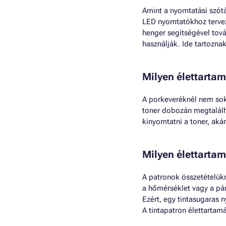
Amint a nyomtatási szótá
LED nyomtatókhoz tervez
henger segítségével tová
használják. Ide tartoznak
Milyen élettarta
A porkeveréknél nem sok 
toner dobozán megtalálh
kinyomtatni a toner, aká
Milyen élettarta
A patronok összetételükn
a hőmérséklet vagy a pár
Ezért, egy tintasugaras 
A tintapatron élettartam