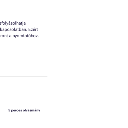
efolyásolhatja
 kapcsolatban. Ezért
tront a nyomtatóhoz.
5 perces olvasmány