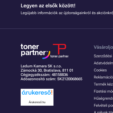
Legyen az elsők között!
Legújabb információk az újdonságainkról és akciónkró
Vásároljo
Szerződési é
Adatvédelmi
Ledum Kamara SK s.r.o.
Cookies
Zámocká 30,
Bratislava, 811 01
Cégjegyzékszám: 48158836
Reklamáció 
Adóazonosító szám: SK2120068665
Termék kéz
Fizetési m
Hűségrend
Árukereső.hu
Felvételi p
A nálunk tö