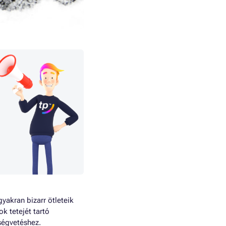
akran bizarr ötleteik
k tetejét tartó
ségvetéshez.