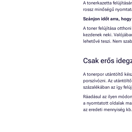
A tonerkazetta felújításá
rossz minőségű nyomtat
Szánjon időt arra, hogy
A toner felújítása otth
kezdenek neki. Valójába
lehetővé teszi. Nem sza
Csak erős ideg
A tonerpor utántöltő kész
porszívózni. Az utántöltő
százalékában az így felúj
Ráadásul az ilyen módon 
a nyomtatott oldalak ma
az eredeti mennyiség kb