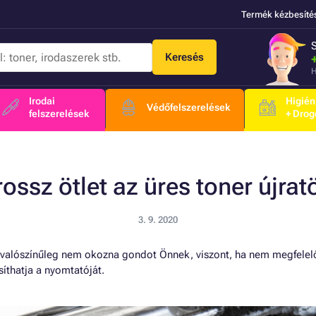
Termék kézbesíté
Keresés
H
Irodai
Higién
Védőfelszerelések
felszerelések
+ Drog
rossz ötlet az üres toner újrat
3. 9. 2020
e valószínűleg nem okozna gondot Önnek, viszont, ha nem megfelelő
síthatja a nyomtatóját.