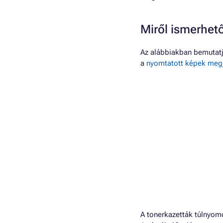
Miről ismerhető
Az alábbiakban bemutatja
a
nyomtatott képek meg
A tonerkazetták túlnyomó