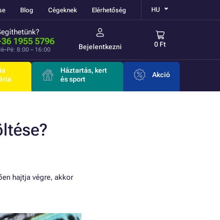
HU
se
Blog
Cégeknek
Elérhetőség
Segíthetünk?
+36 1955 5796
0 Ft
Bejelentkezni
é–Pé: 8:00 – 16:00
ia
Háztartás, kert
Akció
éria
és sport
öltése?
en hajtja végre, akkor