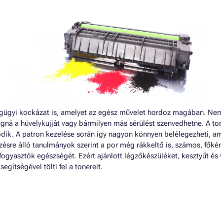
égügyi kockázat is, amelyet az egész művelet hordoz magában. Ne
vágná a hüvelykujját vagy bármilyen más sérülést szenvedhetne. A 
dik. A patron kezelése során így nagyon könnyen belélegezheti, ami 
ésre álló tanulmányok szerint a por még rákkeltő is, számos, főként
 fogyasztók egészségét. Ezért ajánlott légzőkészüléket, kesztyűt és
egítségével tölti fel a tonereit.