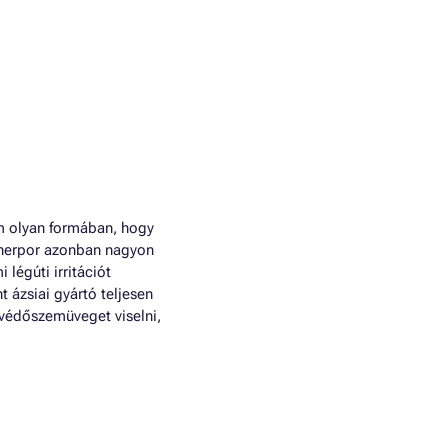
m olyan formában, hogy
tonerpor azonban nagyon
légúti irritációt
 ázsiai gyártó teljesen
 védőszemüveget viselni,