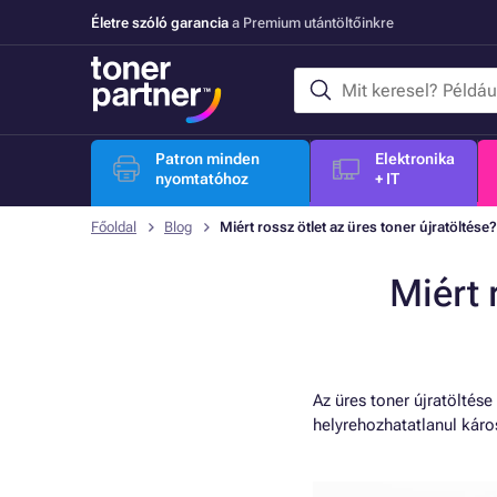
Életre szóló garancia
a Premium utántöltőinkre
Patron minden
Elektronika
nyomtatóhoz
+ IT
Főoldal
Blog
Miért rossz ötlet az üres toner újratöltése?
Miért 
Az üres toner újratöltés
helyrehozhatatlanul káro