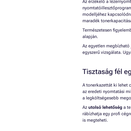
Az érzékelő a lézernyomt
nyomtatóillesztőprogram
modelljéhez kapcsolódn
maradék tonerkapacitás
Természetesen figyelemb
alapján.
Az egyetlen megbízható j
egyszerű vizsgálata. Ugy
Tisztaság fél e
A tonerkazettát ki lehet
az eredeti nyomtatási mi
a legköltségesebb megol
Az
utolsó lehetőség
a te
rábízhatja egy profi cégr
is megteheti.