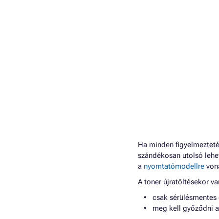
Ha minden figyelmeztetés
szándékosan utolsó lehet
a
nyomtatómodellre
vona
A toner újratöltésekor va
csak sérülésmentes 
meg kell győződni arr