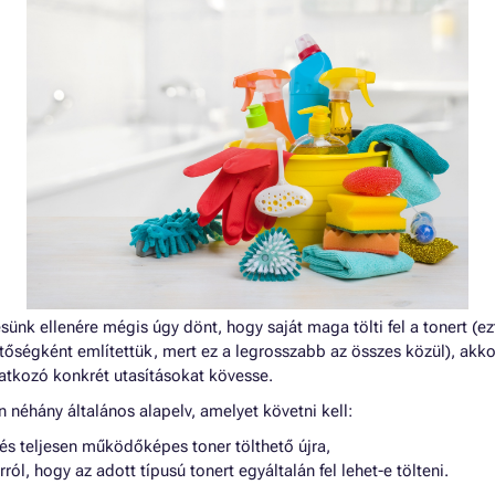
ünk ellenére mégis úgy dönt, hogy saját maga tölti fel a tonert (ez
őségként említettük, mert ez a legrosszabb az összes közül), akk
tkozó konkrét utasításokat kövesse.
n néhány általános alapelv, amelyet követni kell:
és teljesen működőképes toner tölthető újra,
ól, hogy az adott típusú tonert egyáltalán fel lehet-e tölteni.