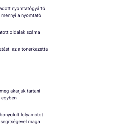
n
 adott nyomtatógyártó
l mennyi a nyomtató
atott oldalak száma
tást, az a tonerkazetta
meg akarjuk tartani
n egyben
 bonyolult folyamatot
t) segítségével maga