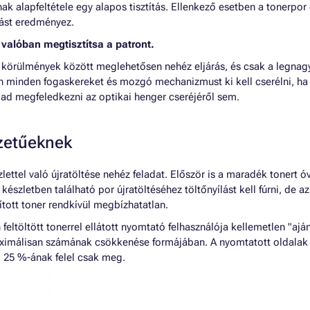
nak alapfeltétele egy alapos tisztítás. Ellenkező esetben a tonerpo
ást eredményez.
 valóban megtisztítsa a patront.
oni körülmények között meglehetősen nehéz eljárás, és csak a legn
n minden fogaskereket és mozgó mechanizmust ki kell cserélni, ha 
bad megfeledkezni az optikai henger cseréjéről sem.
zetűeknek
lettel való újratöltése nehéz feladat. Először is a maradék tonert óv
 készletben található por újratöltéséhez töltőnyílást kell fúrni, de a
ított toner rendkívül megbízhatatlan.
feltöltött tonerrel ellátott nyomtató felhasználója kellemetlen "aj
ximálisan számának csökkenése formájában. A nyomtatott oldalak
. 25 %-ának felel csak meg.