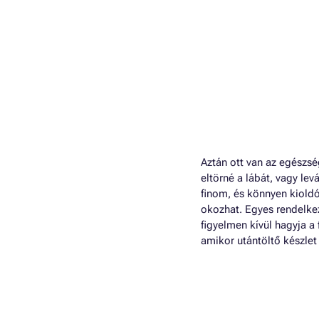
Aztán ott van az egészs
eltörné a lábát, vagy le
finom, és könnyen kioldó
okozhat. Egyes rendelkez
figyelmen kívül hagyja a
amikor utántöltő készlet s