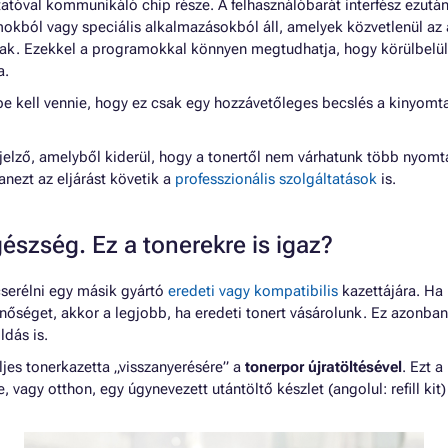
atóval kommunikáló chip része. A felhasználóbarát interfész ezutá
okból vagy speciális alkalmazásokból áll, amelyek közvetlenül az
ak. Ezekkel a programokkal könnyen megtudhatja, hogy körülbelü
a.
e kell vennie, hogy ez csak egy hozzávetőleges becslés a kinyomt
elző, amelyből kiderül, hogy a tonertől nem várhatunk több nyomta
anezt az eljárást követik a
professzionális szolgáltatások
is.
gészség. Ez a tonerekre is igaz?
 cserélni egy másik gyártó
eredeti vagy kompatibilis
kazettájára. Ha 
nőséget, akkor a legjobb, ha eredeti tonert vásárolunk. Ez azonba
dás is.
ljes tonerkazetta „visszanyerésére” a
tonerpor újratöltésével
. Ezt a
e, vagy otthon, egy úgynevezett utántöltő készlet (angolul: refill ki