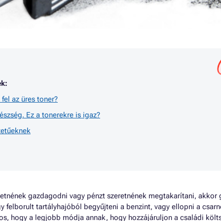
k:
fel az üres toner?
észség. Ez a tonerekre is igaz?
zetűeknek
tnének gazdagodni vagy pénzt szeretnének megtakarítani, akkor gy
felborult tartályhajóból begyűjteni a benzint, vagy ellopni a csarno
os, hogy a legjobb módja annak, hogy hozzájáruljon a családi költ