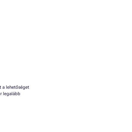
t a lehetőséget
or legalább