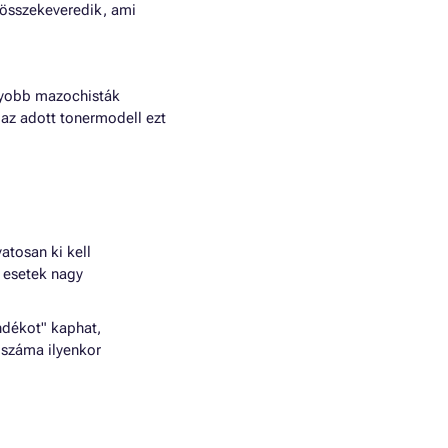
r összekeveredik, ami
agyobb mazochisták
az adott tonermodell ezt
atosan ki kell
z esetek nagy
ándékot" kaphat,
 száma ilyenkor