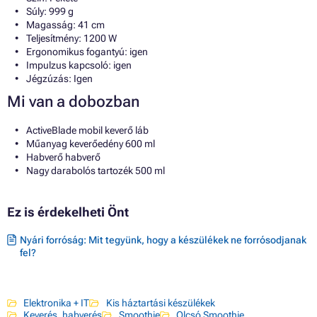
Súly: 999 g
Magasság: 41 cm
Teljesítmény: 1200 W
Ergonomikus fogantyú: igen
Impulzus kapcsoló: igen
Jégzúzás: Igen
Mi van a dobozban
ActiveBlade mobil keverő láb
Műanyag keverőedény 600 ml
Habverő habverő
Nagy darabolós tartozék 500 ml
Ez is érdekelheti Önt
Nyári forróság: Mit tegyünk, hogy a készülékek ne forrósodjanak
fel?
Elektronika + IT
Kis háztartási készülékek
Keverés, habverés
Smoothie
Olcsó Smoothie