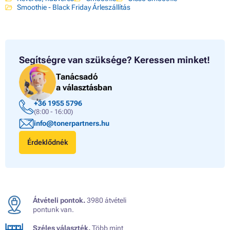
Smoothie - Black Friday Árleszállítás
Segítségre van szüksége?
Keressen minket!
Tanácsadó
a választásban
+36 1955 5796
(8:00 - 16:00)
info@tonerpartners.hu
Érdeklődnék
Átvételi pontok.
3980 átvételi
pontunk van.
Széles választék.
Több mint