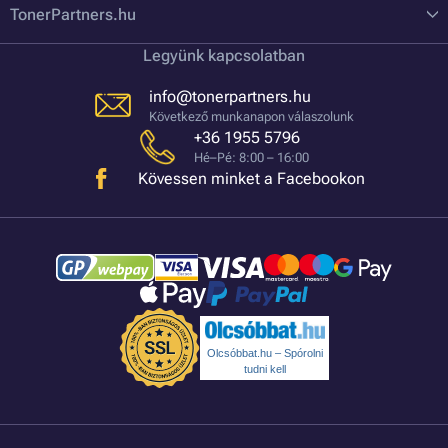
TonerPartners.hu
Legyünk kapcsolatban
info@tonerpartners.hu
Következő munkanapon válaszolunk
+36 1955 5796
Hé–Pé: 8:00 – 16:00
Kövessen minket a Facebookon
Olcsóbbat.hu – Spórolni
tudni kell