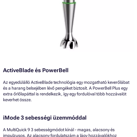
ActiveBlade és PowerBell
Az egyedülálló ActiveBlade technológia egy mozgatható keverőlábat
és a harang belsejében lévő pengéket biztosít. A PowerBell Plus egy
extra őrlőlapáttal is rendelkezik, így egy fordulóval több hozzávalót
keverhet össze.
iMode 3 sebességi üzemmóddal
A MultiQuick 9 3 sebességmódot kínál - magas, alacsony és
impulzusos. Az alacsony fordulatszám a lágy hozzávalókhoz