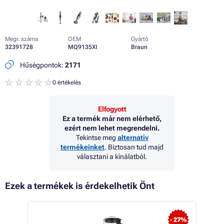
Megr. száma
OEM
Gyártó
32391728
MQ9135XI
Braun
Hűségpontok:
2171
0 értékelés
Elfogyott
Ez a termék már nem elérhető,
ezért nem lehet megrendelni.
Tekintse meg
alternatív
termékeinket
. Biztosan tud majd
választani a kínálatból.
Ezek a termékek is érdekelhetik Önt
- 27%