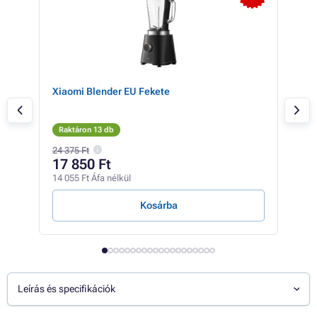
ság
Xiaomi Blender EU Fekete
RM-
n
Raktáron 13 db
Rak
24 375 Ft
17 850 Ft
28
14 055 Ft Áfa nélkül
22 7
Kosárba
Leírás és specifikációk