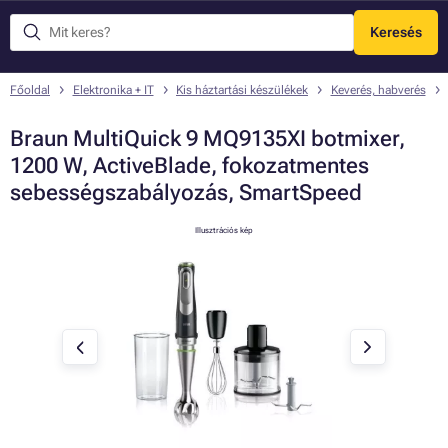
Keresés
Menü
Főoldal
Elektronika + IT
Kis háztartási készülékek
Keverés, habverés
Braun MultiQuick 9 MQ9135XI botmixer,
1200 W, ActiveBlade, fokozatmentes
sebességszabályozás, SmartSpeed
Illusztrációs kép