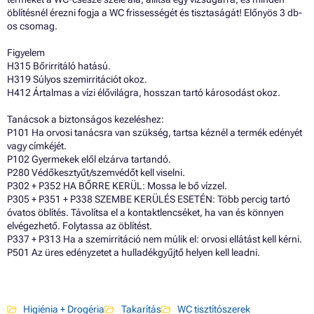
öblítésnél érezni fogja a WC frissességét és tisztaságát! Előnyös 3 db-
os csomag.
Figyelem
H315 Bőrirritáló hatású.
H319 Súlyos szemirritációt okoz.
H412 Ártalmas a vízi élővilágra, hosszan tartó károsodást okoz.
Tanácsok a biztonságos kezeléshez:
P101 Ha orvosi tanácsra van szükség, tartsa kéznél a termék edényét
vagy címkéjét.
P102 Gyermekek elől elzárva tartandó.
P280 Védőkesztyűt/szemvédőt kell viselni.
P302 + P352 HA BŐRRE KERÜL: Mossa le bő vízzel.
P305 + P351 + P338 SZEMBE KERÜLÉS ESETÉN: Több percig tartó
óvatos öblítés. Távolítsa el a kontaktlencséket, ha van és könnyen
elvégezhető. Folytassa az öblítést.
P337 + P313 Ha a szemirritáció nem múlik el: orvosi ellátást kell kérni.
P501 Az üres edényzetet a hulladékgyűjtő helyen kell leadni.
Higiénia + Drogéria
Takarítás
WC tisztítószerek