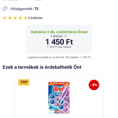
Hűségpontok:
72
3 értékelés
Raktáron 3 db, csütörtökön Önnél
1 815 Ft
1 450 Ft
1 142 Ft
Áfa nélkül
Legalacsonyabb ár az elmúlt 30 napban:
1 345 Ft
Ezek a termékek is érdekelhetik Önt
TOP
- 3%