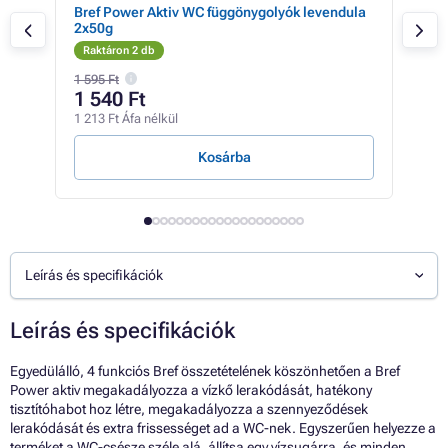
Bref Power Aktiv WC függönygolyók levendula
WC 
2x50g
Raktáron 2 db
Rak
1 595 Ft
1 540 Ft
40
1 213 Ft Áfa nélkül
315 
Kosárba
Leírás és specifikációk
Leírás és specifikációk
Egyedülálló, 4 funkciós Bref összetételének köszönhetően a Bref
Power aktiv megakadályozza a vízkő lerakódását, hatékony
tisztítóhabot hoz létre, megakadályozza a szennyeződések
lerakódását és extra frissességet ad a WC-nek. Egyszerűen helyezze a
terméket a WC-csésze széle alá, állítsa egy vízsugárra, és minden