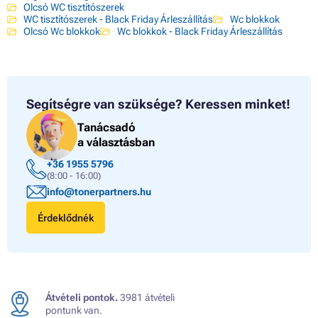
Olcsó WC tisztítószerek
WC tisztítószerek - Black Friday Árleszállítás
Wc blokkok
Olcsó Wc blokkok
Wc blokkok - Black Friday Árleszállítás
Segítségre van szüksége?
Keressen minket!
Tanácsadó
a választásban
+36 1955 5796
(8:00 - 16:00)
info@tonerpartners.hu
Érdeklődnék
Átvételi pontok.
3981 átvételi
pontunk van.