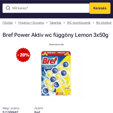
Keresés
Menü
Főoldal
Higiénia + Drogéria
Takarítás
WC tisztítószerek
Wc blokkok
Bref Power Aktiv wc függöny Lemon 3x50g
Illusztrációs kép
- 20%
Megr. száma
Gyártó
511300687
Bref