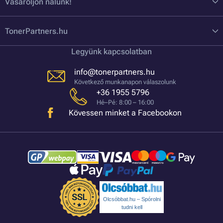
Vásároljon nálunk!
TonerPartners.hu
Legyünk kapcsolatban
info@tonerpartners.hu
Következő munkanapon válaszolunk
+36 1955 5796
Hé–Pé: 8:00 – 16:00
Kövessen minket a Facebookon
Olcsóbbat.hu – Spórolni
tudni kell