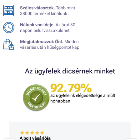
Széles választék.
Több mint
38000 terméket kínálunk.
Nálunk van ideje.
Az árut 30
napon belül visszaküldheti.
Megjutalmazzuk Önt.
Minden
vásárlás után hűségpontot kap.
Az ügyfelek dicsérnek minket
92.79%
az ügyfeleink elégedettsége a múlt
hónapban
A bolt vásárlója