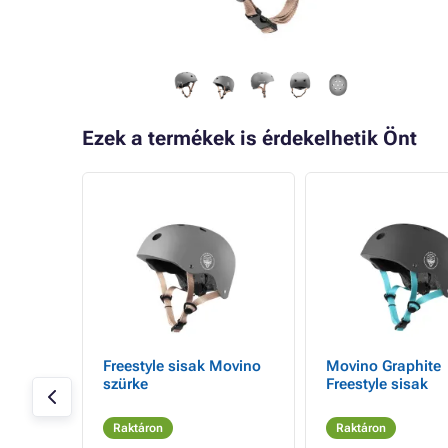
Ezek a termékek is érdekelhetik Önt
Freestyle sisak Movino
Movino Graphite
aszín-
szürke
Freestyle sisak
Raktáron
Raktáron