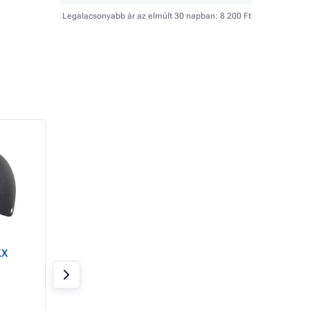
Legalacsonyabb ár az elmúlt 30 napban:
8 200 Ft
KX
NKX Brain Saver
Freestyle sisak N
Freestyle bukósisak,
Brain Saver, Blac
tengerészgyalogság
Raktáron
Raktáron