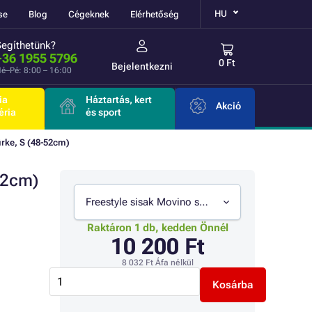
HU
se
Blog
Cégeknek
Elérhetőség
Segíthetünk?
+36 1955 5796
0 Ft
Bejelentkezni
é–Pé: 8:00 – 16:00
ia
Háztartás, kert
Akció
éria
és sport
ürke, S (48-52cm)
52cm)
Freestyle sisak Movino szürke, S (48-52cm)
Raktáron 1 db, kedden Önnél
10 200 Ft
8 032 Ft
Áfa nélkül
Kosárba