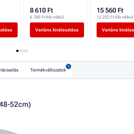
8 610 Ft
15 560 Ft
6 780 Ft Áfa nélkül
12 252 Ft Áfa nélkül
sztása
Variáns kiválasztása
Variáns kivála
nácsadás
Termékváltozatok
 (48-52cm)