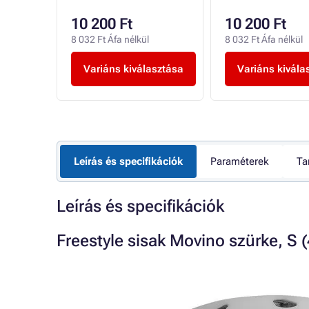
10 200 Ft
10 200 Ft
8 032 Ft Áfa nélkül
8 032 Ft Áfa nélkül
sztása
Variáns kiválasztása
Variáns kivála
Leírás és specifikációk
Paraméterek
Ta
Leírás és specifikációk
Freestyle sisak Movino szürke, S