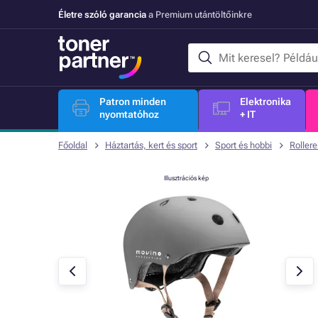
Életre szóló garancia
a Premium utántöltőinkre
Patron minden
Elektronika
nyomtatóhoz
+ IT
Főoldal
Háztartás, kert és sport
Sport és hobbi
Roller
Illusztrációs kép