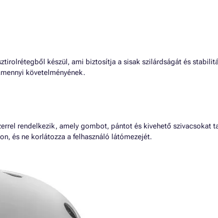
irolrétegből készül, ami biztosítja a sisak szilárdságát és stabilitá
lamennyi követelményének.
errel rendelkezik, amely gombot, pántot és kivehető szivacsokat t
jon, és ne korlátozza a felhasználó látómezejét.