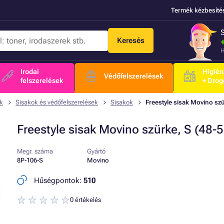
Termék kézbesíté
Keresés
H
Irodai
Higién
Védőfelszerelések
felszerelések
+ Drog
ek
Sisakok és védőfelszerelések
Sisakok
Freestyle sisak Movino sz
Freestyle sisak Movino szürke, S (48-
Megr. száma
Gyártó
8P-106-S
Movino
Hűségpontok:
510
0 értékelés