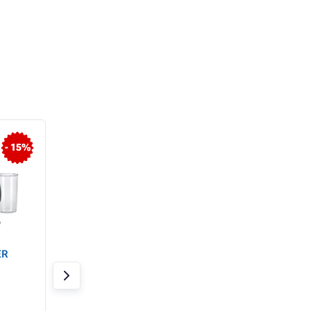
- 15%
- 22%
ER
RM-800 B ORAVA
MFQ40301 BOSCH
BOTMIXER
HABVERŐ
Raktáron 1 db
Raktáron 1 db