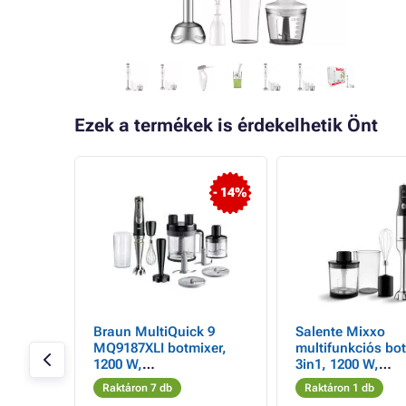
Ezek a termékek is érdekelhetik Önt
- 3%
- 14%
ute
Braun MultiQuick 9
Salente Mixxo
üli
MQ9187XLI botmixer,
multifunkciós bo
1200 W,
3in1, 1200 W,
 szűrő,
fokozatmentesen
rozsdamentes acé
Raktáron 7 db
Raktáron 1 db
ED
állítható sebesség,
fekete