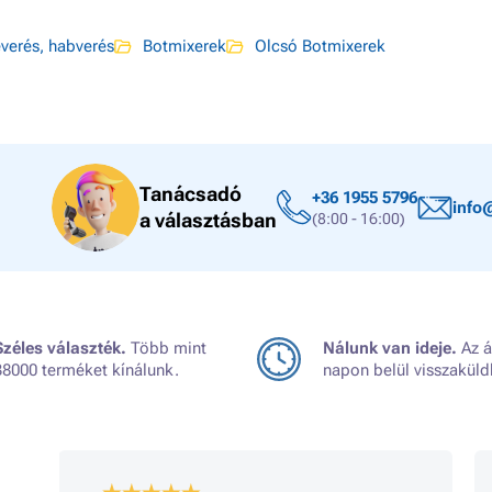
verés, habverés
Botmixerek
Olcsó Botmixerek
Tanácsadó
+36 1955 5796
info
a választásban
(8:00 - 16:00)
Széles választék.
Több mint
Nálunk van ideje.
Az á
38000 terméket kínálunk.
napon belül visszaküld