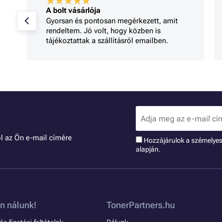
A bolt vásárlója
Gyorsan és pontosan megérkezett, amit
rendeltem. Jó volt, hogy közben is
tájékoztattak a szállításról emailben.
l az Ön e-mail címére
Hozzájárulok a szémelye
alapján.
n nálunk!
TonerPartners.hu