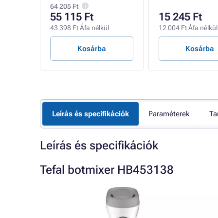
SplashControl
64 205 Ft
55 115 Ft
15 245 Ft
ül
43 398 Ft Áfa nélkül
12 004 Ft Áfa nélkül
Kosárba
Kosárba
Leírás és specifikációk
Paraméterek
Ta
Leírás és specifikációk
Tefal botmixer HB453138