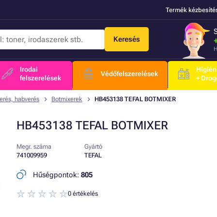
Termék kézbesíté
Keresés
H
Irodai
Higién
Védőfelszerelések
felszerelések
+ Drog
erés, habverés
Botmixerek
HB453138 TEFAL BOTMIXER
HB453138 TEFAL BOTMIXER
Megr. száma
Gyártó
741009959
TEFAL
Hűségpontok:
805
0 értékelés