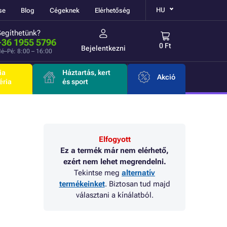
HU
se
Blog
Cégeknek
Elérhetőség
Segíthetünk?
+36 1955 5796
0 Ft
Bejelentkezni
é–Pé: 8:00 – 16:00
ia
Háztartás, kert
Akció
éria
és sport
Elfogyott
Ez a termék már nem elérhető,
ezért nem lehet megrendelni.
Tekintse meg
alternatív
termékeinket
. Biztosan tud majd
választani a kínálatból.