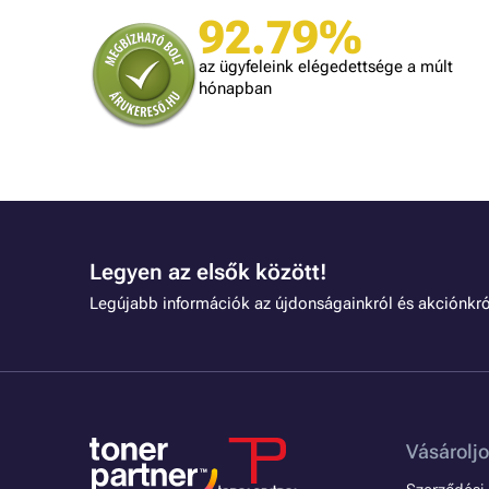
92.79%
Judit
ték.
A kiszállítás kicsit lassú volt, egyébként
az ügyfeleink elégedettsége a múlt
mindennel meg vagyok elégedve!
dolgozni.
hónapban
Legyen az elsők között!
Legújabb információk az újdonságainkról és akciónkró
Vásároljo