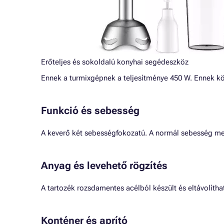
Erőteljes és sokoldalú konyhai segédeszköz
Ennek a turmixgépnek a teljesítménye 450 W. Ennek k
Funkció és sebesség
A keverő két sebességfokozatú. A normál sebesség mell
Anyag és levehető rögzítés
A tartozék rozsdamentes acélból készült és eltávolíthat
Konténer és aprító