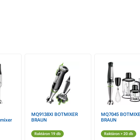
MQ9138XI BOTMIXER
MQ7045 BOTMIX
tmixer
BRAUN
BRAUN
l,
Raktáron 19 db
Raktáron > 20 db