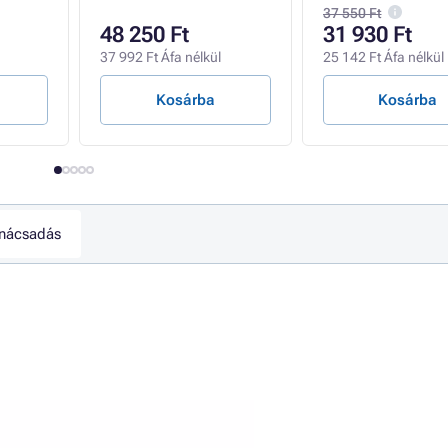
37 550 Ft
48 250 Ft
31 930 Ft
37 992 Ft Áfa nélkül
25 142 Ft Áfa nélkül
Kosárba
Kosárba
nácsadás