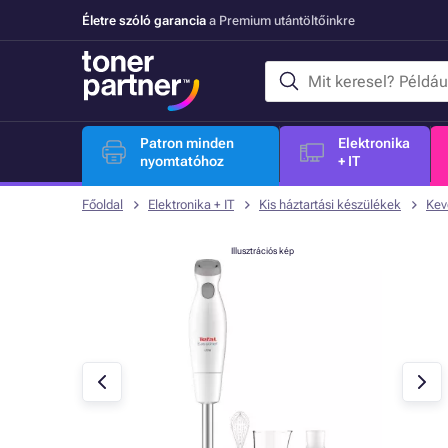
Életre szóló garancia
a Premium utántöltőinkre
Patron minden
Elektronika
nyomtatóhoz
+ IT
Főoldal
Elektronika + IT
Kis háztartási készülékek
Kev
Illusztrációs kép