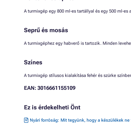
A turmixgép egy 800 ml-es tartállyal és egy 500 ml-es a
Seprű és mosás
A turmixgéphez egy habverő is tartozik. Minden leve
Színes
A turmixgép stílusos kialakítása fehér és szürke színb
EAN: 3016661155109
Ez is érdekelheti Önt
Nyári forróság: Mit tegyünk, hogy a készülékek ne 