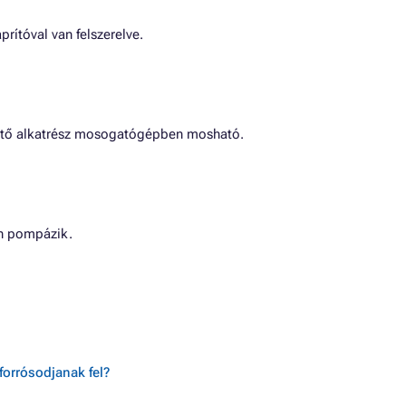
prítóval van felszerelve.
hető alkatrész mosogatógépben mosható.
en pompázik.
forrósodjanak fel?