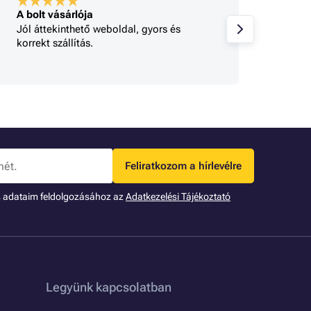
A bolt vásárlója
A bolt
Jól áttekinthető weboldal, gyors és
Minden
korrekt szállítás.
gy 
Feliratkozom a hírlevélre
s adataim feldolgozásához az
Adatkezelési Tájékoztató
Legyünk kapcsolatban