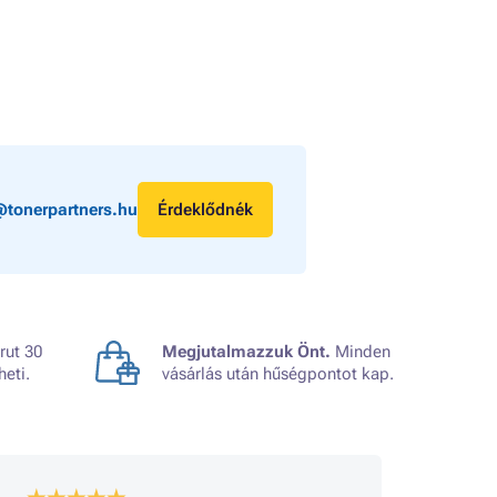
@tonerpartners.hu
Érdeklődnék
rut 30
Megjutalmazzuk Önt.
Minden
heti.
vásárlás után hűségpontot kap.