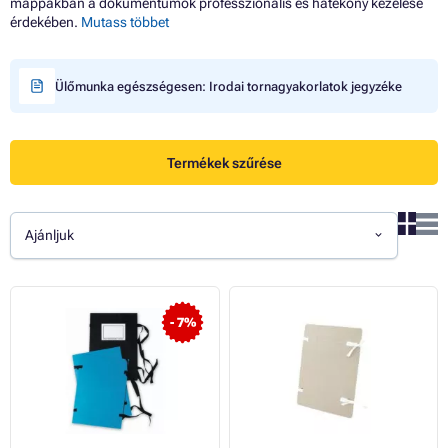
mappákban a dokumentumok professzionális és hatékony kezelése
érdekében.
Mutass többet
Ülőmunka egészségesen: Irodai tornagyakorlatok jegyzéke
Termékek szűrése
Ajánljuk
- 7%