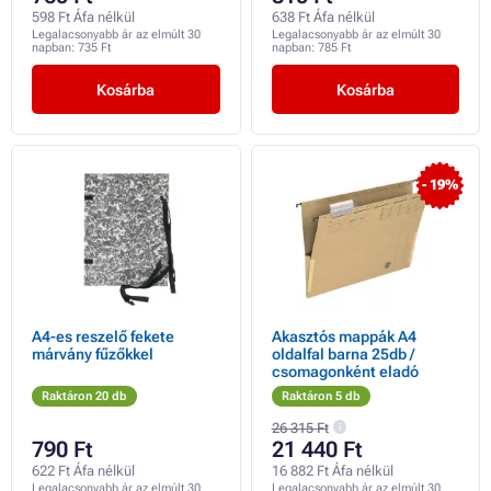
598 Ft Áfa nélkül
638 Ft Áfa nélkül
Legalacsonyabb ár az elmúlt 30
Legalacsonyabb ár az elmúlt 30
napban:
735 Ft
napban:
785 Ft
Kosárba
Kosárba
- 19%
A4-es reszelő fekete
Akasztós mappák A4
márvány fűzőkkel
oldalfal barna 25db /
csomagonként eladó
Raktáron 20 db
Raktáron 5 db
26 315 Ft
790 Ft
21 440 Ft
622 Ft Áfa nélkül
16 882 Ft Áfa nélkül
Legalacsonyabb ár az elmúlt 30
Legalacsonyabb ár az elmúlt 30