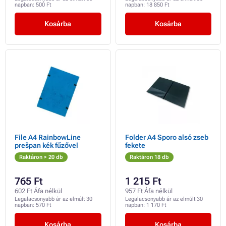
napban:
500 Ft
napban:
18 850 Ft
Kosárba
Kosárba
File A4 RainbowLine
Folder A4 Sporo alsó zseb
prešpan kék fűzővel
fekete
Raktáron > 20 db
Raktáron 18 db
765 Ft
1 215 Ft
602 Ft Áfa nélkül
957 Ft Áfa nélkül
Legalacsonyabb ár az elmúlt 30
Legalacsonyabb ár az elmúlt 30
napban:
570 Ft
napban:
1 170 Ft
Kosárba
Kosárba