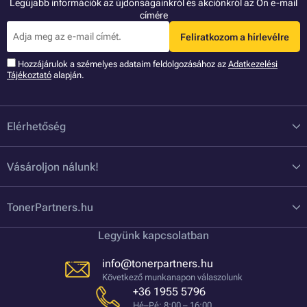
Legújabb információk az újdonságainkról és akciónkról az Ön e-mail
címére
Feliratkozom a hírlevélre
Hozzájárulok a szémelyes adataim feldolgozásához az
Adatkezelési
Tájékoztató
alapján.
Elérhetőség
Vásároljon nálunk!
TonerPartners.hu
Legyünk kapcsolatban
info@tonerpartners.hu
Következő munkanapon válaszolunk
+36 1955 5796
Hé–Pé: 8:00 – 16:00