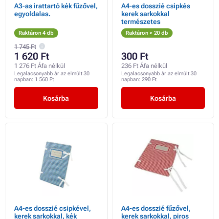
A3-as irattartó kék fűzővel,
A4-es dosszié csipkés
egyoldalas.
kerek sarkokkal
természetes
Raktáron 4 db
Raktáron > 20 db
1 745 Ft
1 620 Ft
300 Ft
1 276 Ft Áfa nélkül
236 Ft Áfa nélkül
Legalacsonyabb ár az elmúlt 30
Legalacsonyabb ár az elmúlt 30
napban:
1 560 Ft
napban:
290 Ft
Kosárba
Kosárba
A4-es dosszié csipkével,
A4-es dosszié fűzővel,
kerek sarkokkal, kék
kerek sarkokkal, piros