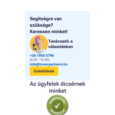
Segítségre van
szüksége?
Keressen minket!
Tanácsadó a
választásban
+36 1955 5796
(8:00 - 16:00)
info@tonerpartners.hu
Érdeklődnék
Az ügyfelek dicsérnek
minket