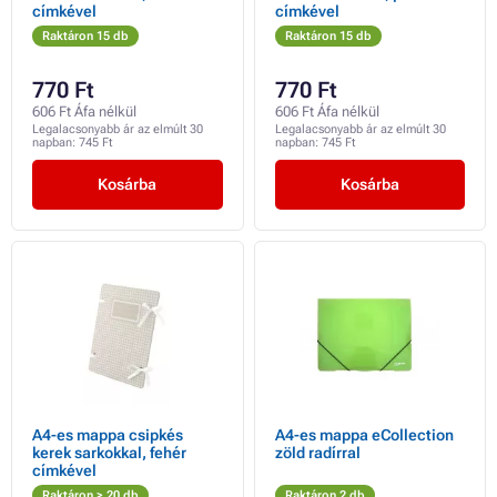
címkével
címkével
Raktáron 15 db
Raktáron 15 db
770 Ft
770 Ft
606 Ft Áfa nélkül
606 Ft Áfa nélkül
Legalacsonyabb ár az elmúlt 30
Legalacsonyabb ár az elmúlt 30
napban:
745 Ft
napban:
745 Ft
Kosárba
Kosárba
A4-es mappa csipkés
A4-es mappa eCollection
kerek sarkokkal, fehér
zöld radírral
címkével
Raktáron > 20 db
Raktáron 2 db