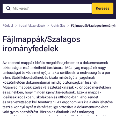
Keresés
Menü
Főoldal
Irodai felszerelések
Archiválás
Fájlmappák/Szalagos irományf
Fájlmappák/Szalagos
irományfedelek
Az irattartó mappák ideális megoldást jelentenek a dokumentumok
biztonságos és áttekinthető tárolására. Műanyag mappáink nagy
tartósságot és védelmet nyújtanak a sérülések, a nedvesség és a por
ellen. Stabil felépítésüknek és kiváló minőségű anyaguknak
köszönhetően dokumentumai mindig biztonságban lesznek.
Műanyag mappák széles választékát kínáljuk különböző méretekben
és színekben, hogy minden igényt kielégítsünk. Ezek a mappák
ideálisak irodákban, iskolákban és otthonokban, ahol rendet
és szervezettséget kell fenntartani. Az ergonomikus kialakítás lehetővé
teszi a könnyű nyitást és zárást, így biztosítva a dokumentumokhoz
való gyors hozzáférést. Bízzon az általunk kínált műanyag