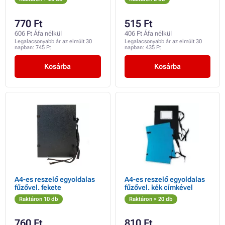
770 Ft
515 Ft
606 Ft Áfa nélkül
406 Ft Áfa nélkül
Legalacsonyabb ár az elmúlt 30
Legalacsonyabb ár az elmúlt 30
napban:
745 Ft
napban:
435 Ft
Kosárba
Kosárba
A4-es reszelő egyoldalas
A4-es reszelő egyoldalas
fűzővel. fekete
fűzővel. kék címkével
Raktáron 10 db
Raktáron > 20 db
760 Ft
810 Ft