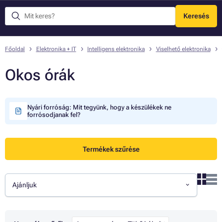
Keresés
Menü
Főoldal
Elektronika + IT
Intelligens elektronika
Viselhető elektronika
Okos órák
Nyári forróság: Mit tegyünk, hogy a készülékek ne
forrósodjanak fel?
Termékek szűrése
Ajánljuk