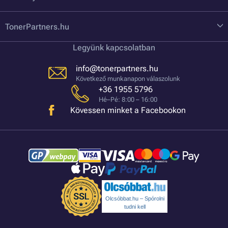
TonerPartners.hu
Legyünk kapcsolatban
info@tonerpartners.hu
Következő munkanapon válaszolunk
+36 1955 5796
Hé–Pé: 8:00 – 16:00
Kövessen minket a Facebookon
Olcsóbbat.hu – Spórolni
tudni kell