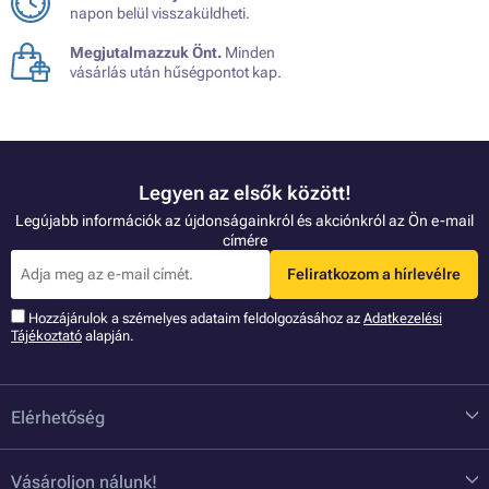
napon belül visszaküldheti.
Megjutalmazzuk Önt.
Minden
vásárlás után hűségpontot kap.
Legyen az elsők között!
Legújabb információk az újdonságainkról és akciónkról az Ön e-mail
címére
Feliratkozom a hírlevélre
Hozzájárulok a szémelyes adataim feldolgozásához az
Adatkezelési
Tájékoztató
alapján.
Elérhetőség
Vásároljon nálunk!