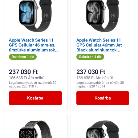
Apple Watch Series 11
Apple Watch Series 11
GPS Cellular 46 mm-es,
GPS Cellular 46mm Jet
űrszürke alumínium tok
Black alumínium tok
fekete sportpánttal - M/L
fekete sportpánttal - M/L
Raktáron 1 db
Raktáron 4 db
237 030 Ft
237 030 Ft
186 638 Ft Áfa nélkül
186 638 Ft Áfa nélkül
Legalacsonyabb ár az elmúlt 30
Legalacsonyabb ár az elmúlt 30
napban:
225 110 Ft
napban:
229 175 Ft
Kosárba
Kosárba