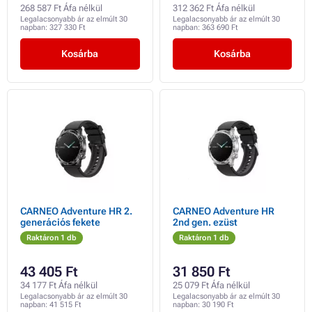
268 587 Ft Áfa nélkül
312 362 Ft Áfa nélkül
Legalacsonyabb ár az elmúlt 30
Legalacsonyabb ár az elmúlt 30
napban:
327 330 Ft
napban:
363 690 Ft
Kosárba
Kosárba
CARNEO Adventure HR 2.
CARNEO Adventure HR
generációs fekete
2nd gen. ezüst
Raktáron 1 db
Raktáron 1 db
43 405 Ft
31 850 Ft
34 177 Ft Áfa nélkül
25 079 Ft Áfa nélkül
Legalacsonyabb ár az elmúlt 30
Legalacsonyabb ár az elmúlt 30
napban:
41 515 Ft
napban:
30 190 Ft