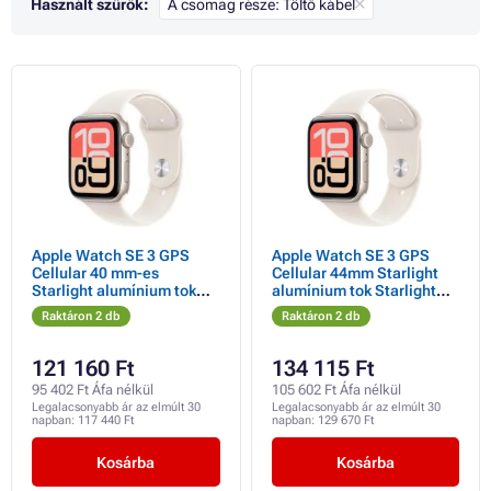
Használt szűrők:
A csomag része: Töltő kábel
Apple Watch SE 3 GPS
Apple Watch SE 3 GPS
Cellular 40 mm-es
Cellular 44mm Starlight
Starlight alumínium tok
alumínium tok Starlight
Starlight sportpánttal -
sportpánttal - S/M
Raktáron 2 db
Raktáron 2 db
S/M
121 160 Ft
134 115 Ft
95 402 Ft Áfa nélkül
105 602 Ft Áfa nélkül
Legalacsonyabb ár az elmúlt 30
Legalacsonyabb ár az elmúlt 30
napban:
117 440 Ft
napban:
129 670 Ft
Kosárba
Kosárba