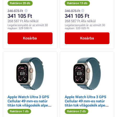
szíjjal
Trail Loop hurokkal - M/L
Raktáron 20 db
Raktáron 13 db
346 875 Ft
346 875 Ft
341 105 Ft
341 105 Ft
268 587 Ft Áfa nélkül
268 587 Ft Áfa nélkül
Legalacsonyabb ár az elmúlt 30
Legalacsonyabb ár az elmúlt 30
napban:
329 590 Ft
napban:
320 025 Ft
Kosárba
Kosárba
Apple Watch Ultra 3 GPS
Apple Watch Ultra 3 GPS
Cellular 49 mm-es natúr
Cellular 49 mm-es natúr
titán tok világoskék alpesi
titán tok világoskék alpesi
hurokkal - közepes méretű
hurokkal - nagyméretű
Raktáron 1 db
Raktáron 2 db