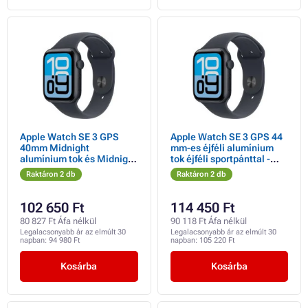
Apple Watch SE 3 GPS
Apple Watch SE 3 GPS 44
40mm Midnight
mm-es éjféli alumínium
alumínium tok és Midnight
tok éjféli sportpánttal -
sportpánt - S/M
M/L
Raktáron 2 db
Raktáron 2 db
102 650 Ft
114 450 Ft
80 827 Ft Áfa nélkül
90 118 Ft Áfa nélkül
Legalacsonyabb ár az elmúlt 30
Legalacsonyabb ár az elmúlt 30
napban:
94 980 Ft
napban:
105 220 Ft
Kosárba
Kosárba