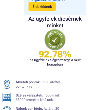
Érdeklődnék
Az ügyfelek dicsérnek
minket
92.78%
az ügyfeleink elégedettsége a múlt
hónapban
Átvételi pontok.
3980 átvételi
pontunk van.
Széles választék.
Több mint
38000 terméket kínálunk.
Nálunk van ideje.
Az árut 30