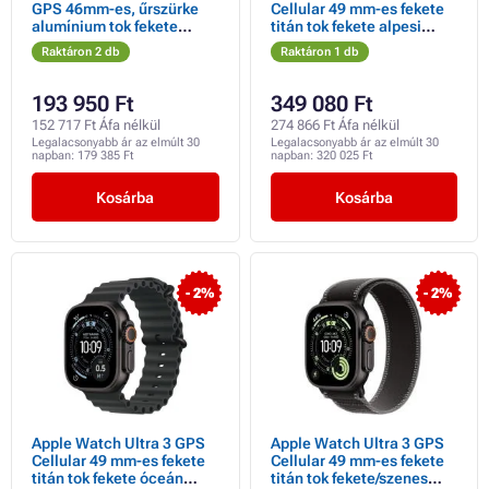
GPS 46mm-es, űrszürke
Cellular 49 mm-es fekete
alumínium tok fekete
titán tok fekete alpesi
sportpánttal - M/L
hurokkal - nagyméretű
Raktáron 2 db
Raktáron 1 db
193 950 Ft
349 080 Ft
152 717 Ft Áfa nélkül
274 866 Ft Áfa nélkül
Legalacsonyabb ár az elmúlt 30
Legalacsonyabb ár az elmúlt 30
napban:
179 385 Ft
napban:
320 025 Ft
Kosárba
Kosárba
- 2%
- 2%
Apple Watch Ultra 3 GPS
Apple Watch Ultra 3 GPS
Cellular 49 mm-es fekete
Cellular 49 mm-es fekete
titán tok fekete óceán
titán tok fekete/szenes