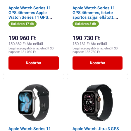
Apple Watch Series 11
Apple Watch Series 11
GPS 46mm-es Apple
GPS 46mm-es, fekete
Watch Series 11 GPS
sportos szíjjal ellátott,
46mm ezüst alumínium
fekete alumínium tok - S/M
Raktáron 17 db
Raktáron 3 db
tok lila ködös sportpánttal
- S/M
190 960 Ft
190 730 Ft
150 362 Ft Áfa nélkül
150 181 Ft Áfa nélkül
Legalacsonyabb ár az elmúlt 30
Legalacsonyabb ár az elmúlt 30
napban:
181 080 Ft
napban:
182 730 Ft
Kosárba
Kosárba
Apple Watch Series 11
Apple Watch Ultra 3 GPS