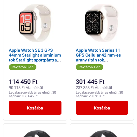
Apple Watch SE 3 GPS
Apple Watch Series 11
44mm Starlight alumínium
GPS Cellular 42 mm-es
tok Starlight sportpánttal -
arany titán tok
S/M
világospiros sportpánttal -
Raktáron 3 db
Raktáron 1 db
S/M
114 450 Ft
301 445 Ft
90 118 Ft Áfa nélkül
237 358 Ft Áfa nélkül
Legalacsonyabb ár az elmúlt 30
Legalacsonyabb ár az elmúlt 30
napban:
106 645 Ft
napban:
290 910 Ft
Kosárba
Kosárba