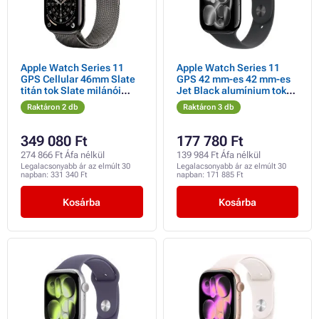
Apple Watch Series 11
Apple Watch Series 11
GPS Cellular 46mm Slate
GPS 42 mm-es 42 mm-es
titán tok Slate milánói
Jet Black alumínium tok
hurokkal - S/M
fekete sportpánttal - S/M
Raktáron 2 db
Raktáron 3 db
349 080 Ft
177 780 Ft
274 866 Ft Áfa nélkül
139 984 Ft Áfa nélkül
Legalacsonyabb ár az elmúlt 30
Legalacsonyabb ár az elmúlt 30
napban:
331 340 Ft
napban:
171 885 Ft
Kosárba
Kosárba