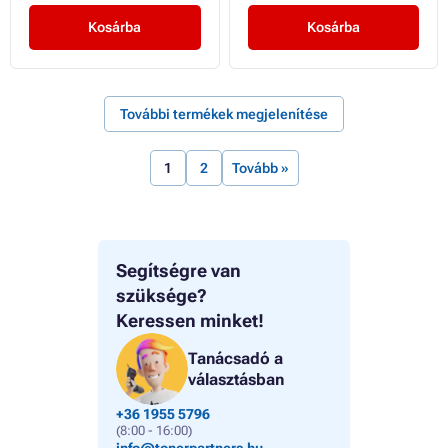
Kosárba
Kosárba
További termékek megjelenítése
1
2
Tovább »
Segítségre van
szüksége?
Keressen minket!
Tanácsadó a
választásban
+36 1955 5796
(8:00 - 16:00)
info@tonerpartners.hu