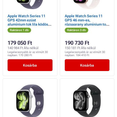
Apple Watch Series 11
Apple Watch Series 11
GPS 42mm ezüst
GPS 46 mm-es,
alumínium tok lila ködös
rózsaarany alumínium tok
sportpánttal - S/M
világospiros sportpánttal -
Raktáron 1 db
Raktáron 3 db
S/M
179 050 Ft
190 730 Ft
140 984 Ft Áfa nélkül
150 181 Ft Áfa nélkül
Legalacsonyabb ár az elmúlt 30
Legalacsonyabb ár az elmúlt 30
napban:
170 280 Ft
napban:
184 410 Ft
Kosárba
Kosárba