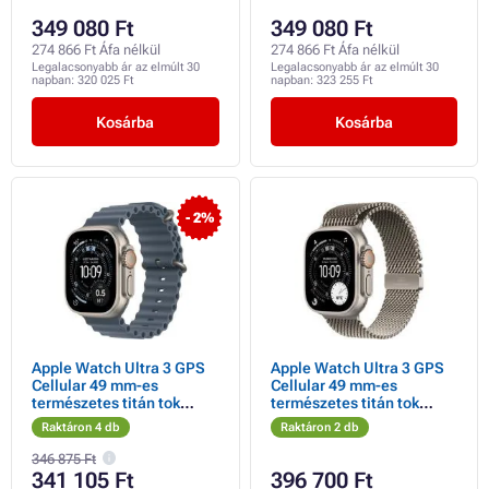
349 080 Ft
349 080 Ft
274 866 Ft Áfa nélkül
274 866 Ft Áfa nélkül
Legalacsonyabb ár az elmúlt 30
Legalacsonyabb ár az elmúlt 30
napban:
320 025 Ft
napban:
323 255 Ft
Kosárba
Kosárba
- 2%
Apple Watch Ultra 3 GPS
Apple Watch Ultra 3 GPS
Cellular 49 mm-es
Cellular 49 mm-es
természetes titán tok
természetes titán tok
horgonykék óceán szíjjal
természetes titán milánói
Raktáron 4 db
Raktáron 2 db
hurokkal - nagyméretű
346 875 Ft
341 105 Ft
396 700 Ft