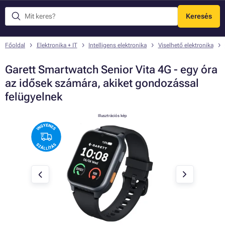
Keresés
Menü
Főoldal
Elektronika + IT
Intelligens elektronika
Viselhető elektronika
Garett Smartwatch Senior Vita 4G - egy óra
az idősek számára, akiket gondozással
felügyelnek
Illusztrációs kép