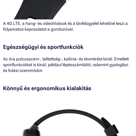
A 4G LTE, a hang- és videohívások és a távfelügyelet lehetővé teszi a
folyamatos kapcsolatot a gondozóval.
Egészségügyi és sportfunkciók
Az óra pulzusszám-, telítettség-, kalória- és távmérést kínál. Emellett
sportfunkciókat is kínál, például lépésszámlálót, valamint gyaloglási
és futási üzemmódot.
Könnyű és ergonomikus kialakítás