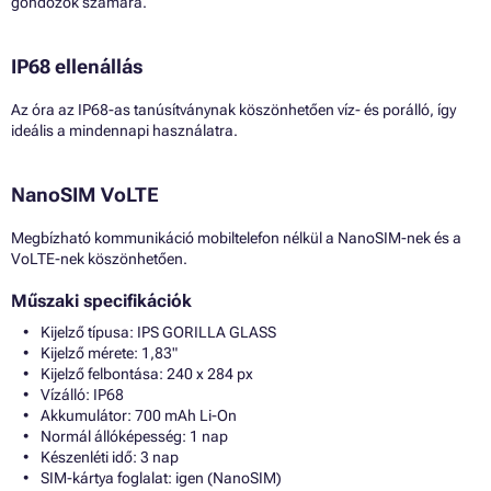
gondozók számára.
IP68 ellenállás
Az óra az IP68-as tanúsítványnak köszönhetően víz- és porálló, így
ideális a mindennapi használatra.
NanoSIM VoLTE
Megbízható kommunikáció mobiltelefon nélkül a NanoSIM-nek és a
VoLTE-nek köszönhetően.
Műszaki specifikációk
Kijelző típusa: IPS GORILLA GLASS
Kijelző mérete: 1,83"
Kijelző felbontása: 240 x 284 px
Vízálló: IP68
Akkumulátor: 700 mAh Li-On
Normál állóképesség: 1 nap
Készenléti idő: 3 nap
SIM-kártya foglalat: igen (NanoSIM)