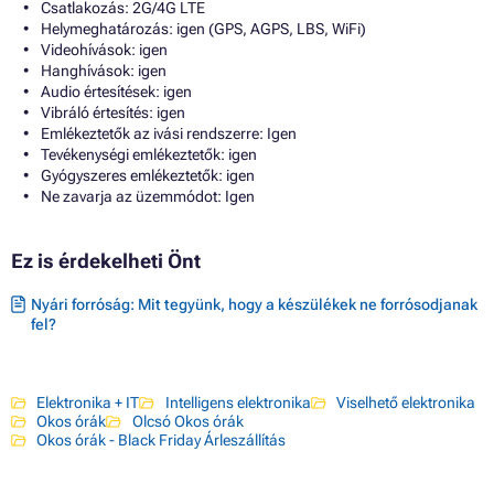
Csatlakozás: 2G/4G LTE
Helymeghatározás: igen (GPS, AGPS, LBS, WiFi)
Videohívások: igen
Hanghívások: igen
Audio értesítések: igen
Vibráló értesítés: igen
Emlékeztetők az ivási rendszerre: Igen
Tevékenységi emlékeztetők: igen
Gyógyszeres emlékeztetők: igen
Ne zavarja az üzemmódot: Igen
Ez is érdekelheti Önt
Nyári forróság: Mit tegyünk, hogy a készülékek ne forrósodjanak
fel?
Elektronika + IT
Intelligens elektronika
Viselhető elektronika
Okos órák
Olcsó Okos órák
Okos órák - Black Friday Árleszállítás