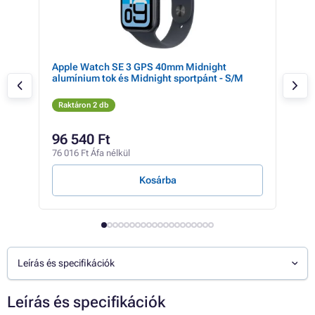
Apple Watch SE 3 GPS 40mm Midnight
Gar
alumínium tok és Midnight sportpánt - S/M
(gra
Raktáron 2 db
Rak
182 
96 540 Ft
10
76 016 Ft Áfa nélkül
82 6
Kosárba
Leírás és specifikációk
Leírás és specifikációk