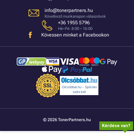
info@tonerpartners.hu
Következő munkanapon válaszolunk
+36 1955 5796
Hé–Pé: 8:00 – 16:00
Kövessen minket a Facebookon
Olcsóbbat.hu – Spórolni
tudni kell
© 2026 TonerPartners.hu
Kérdése van?