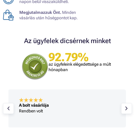
napon belül visszaküldheti.
Megjutalmazzuk Önt.
Minden
vásárlás után hűségpontot kap.
Az ügyfelek dicsérnek minket
92.79%
az ügyfeleink elégedettsége a múlt
hónapban
A bolt vásárlója
Rendben volt