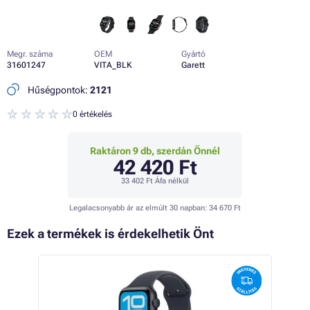
Megr. száma
OEM
Gyártó
31601247
VITA_BLK
Garett
Hűségpontok:
2121
0 értékelés
Raktáron 9 db, szerdán Önnél
42 420 Ft
33 402 Ft
Áfa nélkül
Legalacsonyabb ár az elmúlt 30 napban:
34 670 Ft
Ezek a termékek is érdekelhetik Önt
 11%