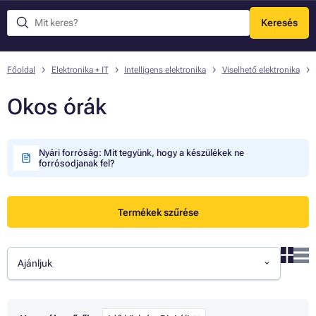
Keresés
Menü
Főoldal
Elektronika + IT
Intelligens elektronika
Viselhető elektronika
Okos órák
Nyári forróság: Mit tegyünk, hogy a készülékek ne
forrósodjanak fel?
Termékek szűrése
Ajánljuk