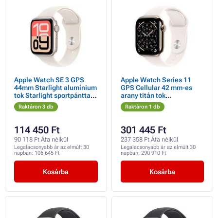
Apple Watch SE 3 GPS
Apple Watch Series 11
44mm Starlight alumínium
GPS Cellular 42 mm-es
tok Starlight sportpánttal -
arany titán tok
S/M
világospiros sportpánttal -
Raktáron 3 db
Raktáron 1 db
S/M
114 450 Ft
301 445 Ft
90 118 Ft Áfa nélkül
237 358 Ft Áfa nélkül
Legalacsonyabb ár az elmúlt 30
Legalacsonyabb ár az elmúlt 30
napban:
106 645 Ft
napban:
290 910 Ft
Kosárba
Kosárba