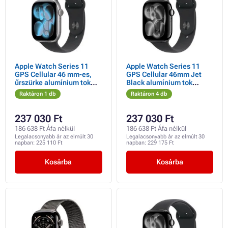
Apple Watch Series 11
Apple Watch Series 11
GPS Cellular 46 mm-es,
GPS Cellular 46mm Jet
űrszürke alumínium tok
Black alumínium tok
fekete sportpánttal - M/L
fekete sportpánttal - M/L
Raktáron 1 db
Raktáron 4 db
237 030 Ft
237 030 Ft
186 638 Ft Áfa nélkül
186 638 Ft Áfa nélkül
Legalacsonyabb ár az elmúlt 30
Legalacsonyabb ár az elmúlt 30
napban:
225 110 Ft
napban:
229 175 Ft
Kosárba
Kosárba