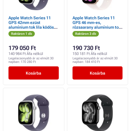
Apple Watch Series 11
Apple Watch Series 11
GPS 42mm ezüst
GPS 46 mm-es,
alumínium tok lila ködös
rózsaarany alumínium tok
sportpánttal - S/M
világospiros sportpánttal -
Raktáron 1 db
Raktáron 3 db
S/M
179 050 Ft
190 730 Ft
140 984 Ft Áfa nélkül
150 181 Ft Áfa nélkül
Legalacsonyabb ár az elmúlt 30
Legalacsonyabb ár az elmúlt 30
napban:
170 280 Ft
napban:
184 410 Ft
Kosárba
Kosárba