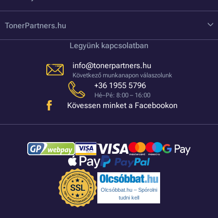
TonerPartners.hu
Legyünk kapcsolatban
info@tonerpartners.hu
Következő munkanapon válaszolunk
+36 1955 5796
Hé–Pé: 8:00 – 16:00
Kövessen minket a Facebookon
Olcsóbbat.hu – Spórolni
tudni kell