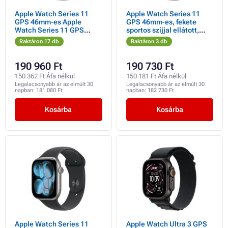
Apple Watch Series 11
Apple Watch Series 11
GPS 46mm-es Apple
GPS 46mm-es, fekete
Watch Series 11 GPS
sportos szíjjal ellátott,
46mm ezüst alumínium
fekete alumínium tok - S/M
Raktáron 17 db
Raktáron 3 db
tok lila ködös sportpánttal
- S/M
190 960 Ft
190 730 Ft
150 362 Ft Áfa nélkül
150 181 Ft Áfa nélkül
Legalacsonyabb ár az elmúlt 30
Legalacsonyabb ár az elmúlt 30
napban:
181 080 Ft
napban:
182 730 Ft
Kosárba
Kosárba
Apple Watch Series 11
Apple Watch Ultra 3 GPS