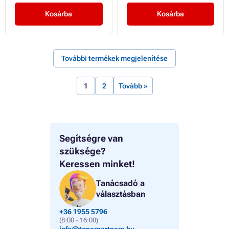
Kosárba
Kosárba
További termékek megjelenítése
1
2
Tovább »
Segítségre van
szüksége?
Keressen minket!
Tanácsadó a
választásban
+36 1955 5796
(8:00 - 16:00)
info@tonerpartners.hu