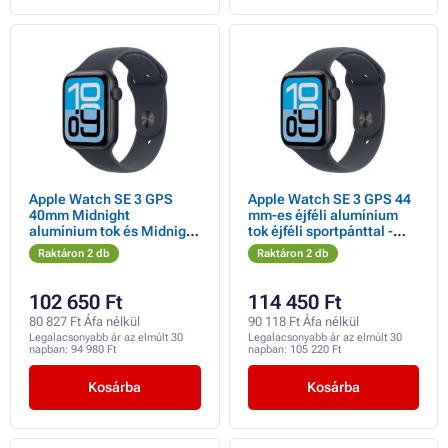
Apple Watch SE 3 GPS
Apple Watch SE 3 GPS 44
40mm Midnight
mm-es éjféli alumínium
alumínium tok és Midnight
tok éjféli sportpánttal -
sportpánt - S/M
M/L
Raktáron 2 db
Raktáron 2 db
102 650 Ft
114 450 Ft
80 827 Ft Áfa nélkül
90 118 Ft Áfa nélkül
Legalacsonyabb ár az elmúlt 30
Legalacsonyabb ár az elmúlt 30
napban:
94 980 Ft
napban:
105 220 Ft
Kosárba
Kosárba