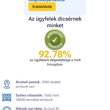
Érdeklődnék
Az ügyfelek dicsérnek
minket
92.78%
az ügyfeleink elégedettsége a múlt
hónapban
Átvételi pontok.
3980 átvételi
pontunk van.
Széles választék.
Több mint
38000 terméket kínálunk.
Nálunk van ideje.
Az árut 30