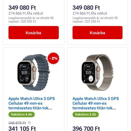
349 080 Ft
349 080 Ft
274 866 Ft Áfa nélkül
274 866 Ft Áfa nélkül
Legalacsonyabb ár az elmúlt 30
Legalacsonyabb ár az elmúlt 30
napban:
320 025 Ft
napban:
323 255 Ft
Kosárba
Kosárba
- 2%
Apple Watch Ultra 3 GPS
Apple Watch Ultra 3 GPS
Cellular 49 mm-es
Cellular 49 mm-es
természetes titán tok
természetes titán tok
horgonykék óceán szíjjal
természetes titán milánói
Raktáron 4 db
Raktáron 2 db
hurokkal - nagyméretű
346 875 Ft
341 105 Ft
396 700 Ft