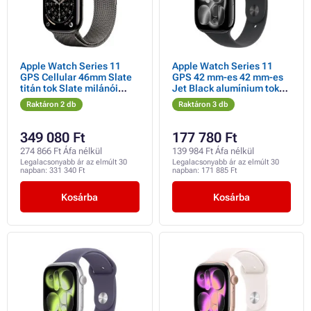
Apple Watch Series 11
Apple Watch Series 11
GPS Cellular 46mm Slate
GPS 42 mm-es 42 mm-es
titán tok Slate milánói
Jet Black alumínium tok
hurokkal - S/M
fekete sportpánttal - S/M
Raktáron 2 db
Raktáron 3 db
349 080 Ft
177 780 Ft
274 866 Ft Áfa nélkül
139 984 Ft Áfa nélkül
Legalacsonyabb ár az elmúlt 30
Legalacsonyabb ár az elmúlt 30
napban:
331 340 Ft
napban:
171 885 Ft
Kosárba
Kosárba