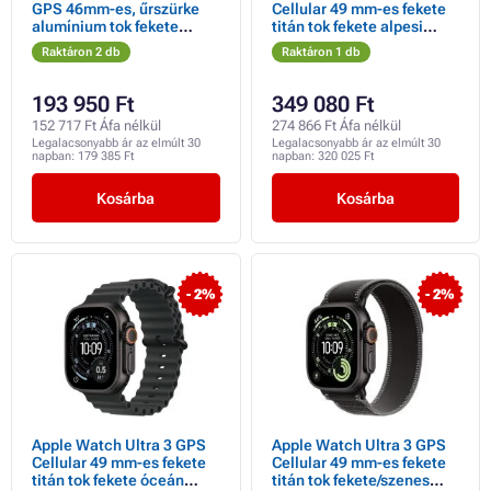
GPS 46mm-es, űrszürke
Cellular 49 mm-es fekete
alumínium tok fekete
titán tok fekete alpesi
sportpánttal - M/L
hurokkal - nagyméretű
Raktáron 2 db
Raktáron 1 db
193 950 Ft
349 080 Ft
152 717 Ft Áfa nélkül
274 866 Ft Áfa nélkül
Legalacsonyabb ár az elmúlt 30
Legalacsonyabb ár az elmúlt 30
napban:
179 385 Ft
napban:
320 025 Ft
Kosárba
Kosárba
- 2%
- 2%
Apple Watch Ultra 3 GPS
Apple Watch Ultra 3 GPS
Cellular 49 mm-es fekete
Cellular 49 mm-es fekete
titán tok fekete óceán
titán tok fekete/szenes