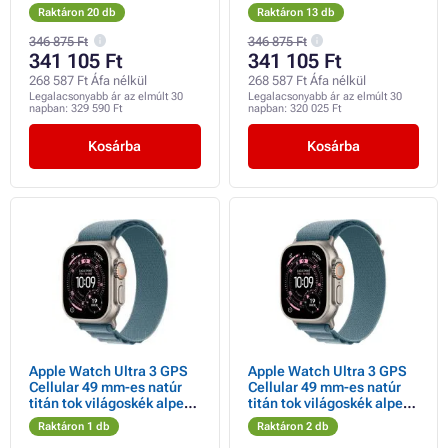
szíjjal
Trail Loop hurokkal - M/L
Raktáron 20 db
Raktáron 13 db
346 875 Ft
346 875 Ft
341 105 Ft
341 105 Ft
268 587 Ft Áfa nélkül
268 587 Ft Áfa nélkül
Legalacsonyabb ár az elmúlt 30
Legalacsonyabb ár az elmúlt 30
napban:
329 590 Ft
napban:
320 025 Ft
Kosárba
Kosárba
Apple Watch Ultra 3 GPS
Apple Watch Ultra 3 GPS
Cellular 49 mm-es natúr
Cellular 49 mm-es natúr
titán tok világoskék alpesi
titán tok világoskék alpesi
hurokkal - közepes méretű
hurokkal - nagyméretű
Raktáron 1 db
Raktáron 2 db