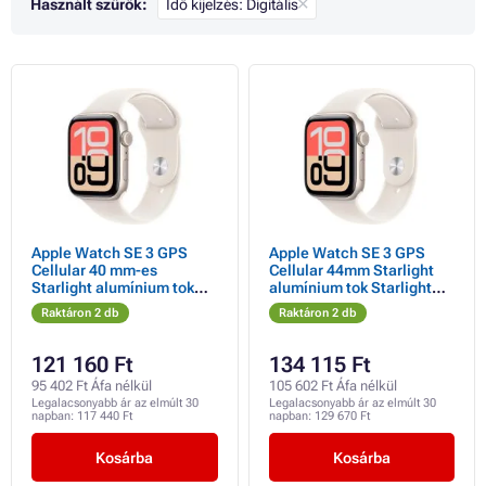
Használt szűrők:
Idő kijelzés: Digitális
Apple Watch SE 3 GPS
Apple Watch SE 3 GPS
Cellular 40 mm-es
Cellular 44mm Starlight
Starlight alumínium tok
alumínium tok Starlight
Starlight sportpánttal -
sportpánttal - S/M
Raktáron 2 db
Raktáron 2 db
S/M
121 160 Ft
134 115 Ft
95 402 Ft Áfa nélkül
105 602 Ft Áfa nélkül
Legalacsonyabb ár az elmúlt 30
Legalacsonyabb ár az elmúlt 30
napban:
117 440 Ft
napban:
129 670 Ft
Kosárba
Kosárba