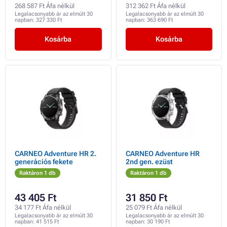
268 587 Ft Áfa nélkül
312 362 Ft Áfa nélkül
Legalacsonyabb ár az elmúlt 30
Legalacsonyabb ár az elmúlt 30
napban:
327 330 Ft
napban:
363 690 Ft
Kosárba
Kosárba
CARNEO Adventure HR 2.
CARNEO Adventure HR
generációs fekete
2nd gen. ezüst
Raktáron 1 db
Raktáron 1 db
43 405 Ft
31 850 Ft
34 177 Ft Áfa nélkül
25 079 Ft Áfa nélkül
Legalacsonyabb ár az elmúlt 30
Legalacsonyabb ár az elmúlt 30
napban:
41 515 Ft
napban:
30 190 Ft