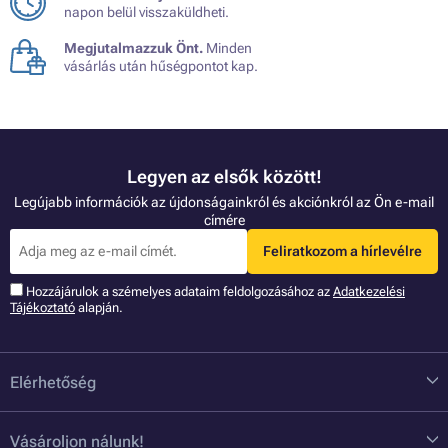
napon belül visszaküldheti.
Megjutalmazzuk Önt.
Minden
vásárlás után hűségpontot kap.
Legyen az elsők között!
Legújabb információk az újdonságainkról és akciónkról az Ön e-mail
címére
Feliratkozom a hírlevélre
Hozzájárulok a szémelyes adataim feldolgozásához az
Adatkezelési
Tájékoztató
alapján.
Elérhetőség
Vásároljon nálunk!