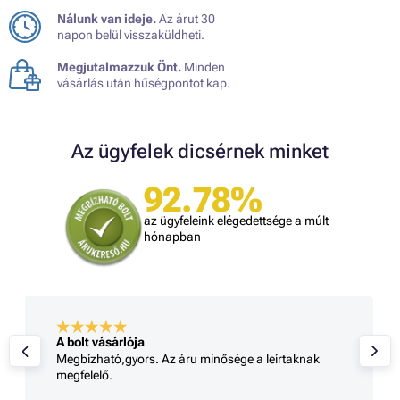
Nálunk van ideje.
Az árut 30
napon belül visszaküldheti.
Megjutalmazzuk Önt.
Minden
vásárlás után hűségpontot kap.
Az ügyfelek dicsérnek minket
92.78%
az ügyfeleink elégedettsége a múlt
hónapban
A bolt vásárlója
Megbízható,gyors. Az áru minősége a leírtaknak
megfelelő.