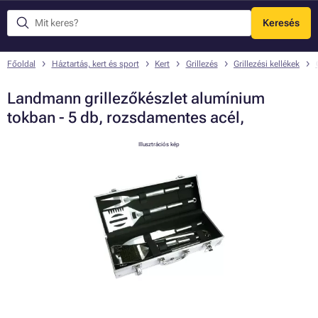
Keresés
Menü
Főoldal
Háztartás, kert és sport
Kert
Grillezés
Grillezési kellékek
Landmann grillezőkészlet alumínium
tokban - 5 db, rozsdamentes acél,
Illusztrációs kép