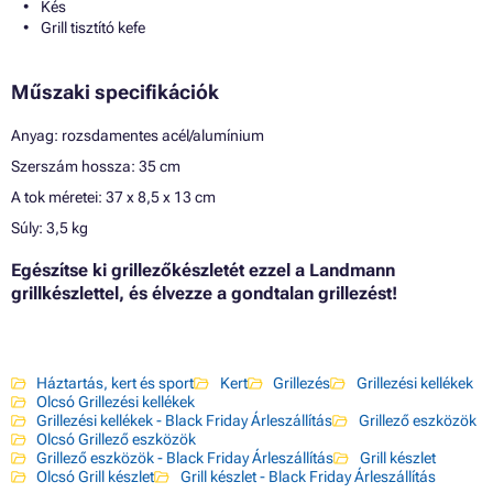
Kés
Grill tisztító kefe
Műszaki specifikációk
Anyag: rozsdamentes acél/alumínium
Szerszám hossza: 35 cm
A tok méretei: 37 x 8,5 x 13 cm
Súly: 3,5 kg
Egészítse ki grillezőkészletét ezzel a Landmann
grillkészlettel, és élvezze a gondtalan grillezést!
Háztartás, kert és sport
Kert
Grillezés
Grillezési kellékek
Olcsó Grillezési kellékek
Grillezési kellékek - Black Friday Árleszállítás
Grillező eszközök
Olcsó Grillező eszközök
Grillező eszközök - Black Friday Árleszállítás
Grill készlet
Olcsó Grill készlet
Grill készlet - Black Friday Árleszállítás