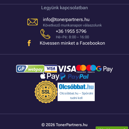
Legyünk kapcsolatban
info@tonerpartners.hu
Következő munkanapon válaszolunk
+36 1955 5796
Hé–Pé: 8:00 – 16:00
Kövessen minket a Facebookon
Olcsóbbat.hu – Spórolni
tudni kell
© 2026 TonerPartners.hu