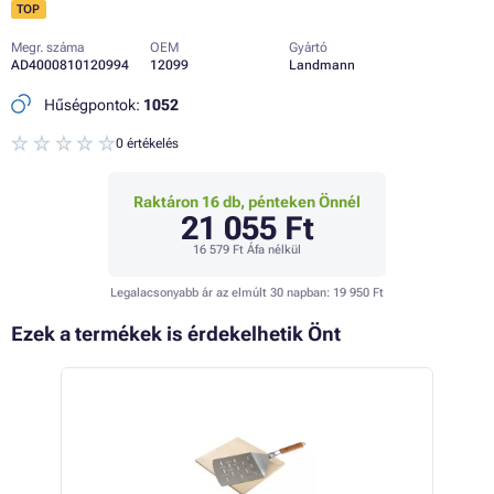
TOP
Megr. száma
OEM
Gyártó
AD4000810120994
12099
Landmann
Hűségpontok:
1052
0 értékelés
Raktáron 16 db, pénteken Önnél
21 055 Ft
16 579 Ft
Áfa nélkül
Legalacsonyabb ár az elmúlt 30 napban:
19 950 Ft
Ezek a termékek is érdekelhetik Önt
 21%