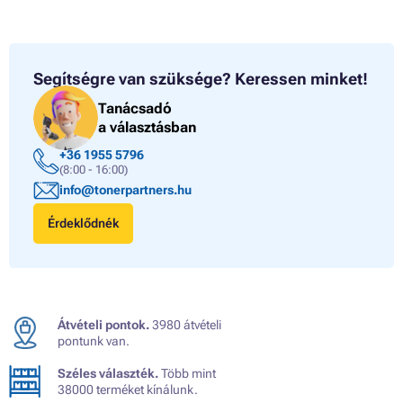
Segítségre van szüksége?
Keressen minket!
Tanácsadó
a választásban
+36 1955 5796
(8:00 - 16:00)
info@tonerpartners.hu
Érdeklődnék
Átvételi pontok.
3980 átvételi
pontunk van.
Széles választék.
Több mint
38000 terméket kínálunk.