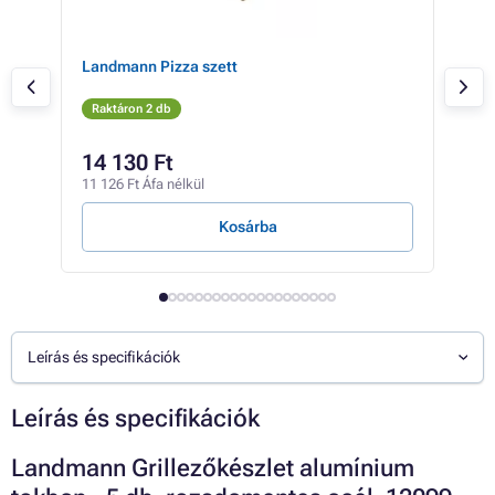
Landmann Pizza szett
Lan
Raktáron 2 db
Rak
2 84
14 130 Ft
2 
11 126 Ft Áfa nélkül
1 80
Kosárba
Leírás és specifikációk
Leírás és specifikációk
Landmann Grillezőkészlet alumínium