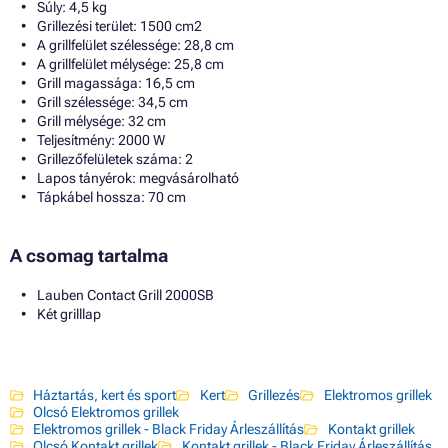
Súly: 4,5 kg
Grillezési terület: 1500 cm2
A grillfelület szélessége: 28,8 cm
A grillfelület mélysége: 25,8 cm
Grill magassága: 16,5 cm
Grill szélessége: 34,5 cm
Grill mélysége: 32 cm
Teljesítmény: 2000 W
Grillezőfelületek száma: 2
Lapos tányérok: megvásárolható
Tápkábel hossza: 70 cm
A csomag tartalma
Lauben Contact Grill 2000SB
Két grilllap
Háztartás, kert és sport
Kert
Grillezés
Elektromos grillek
Olcsó Elektromos grillek
Elektromos grillek - Black Friday Árleszállítás
Kontakt grillek
Olcsó Kontakt grillek
Kontakt grillek - Black Friday Árleszállítás