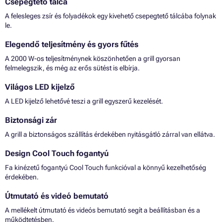
Csepegtető tálca
A felesleges zsír és folyadékok egy kivehető csepegtető tálcába folynak
le.
Elegendő teljesítmény és gyors fűtés
A 2000 W-os teljesítménynek köszönhetően a grill gyorsan
felmelegszik, és még az erős sütést is elbírja.
Világos LED kijelző
A LED kijelző lehetővé teszi a grill egyszerű kezelését.
Biztonsági zár
A grill a biztonságos szállítás érdekében nyitásgátló zárral van ellátva.
Design Cool Touch fogantyú
Fa kinézetű fogantyú Cool Touch funkcióval a könnyű kezelhetőség
érdekében.
Útmutató és videó bemutató
A mellékelt útmutató és videós bemutató segít a beállításban és a
működtetésben.