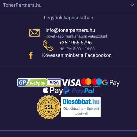
TonerPartners.hu
Legyünk kapcsolatban
info@tonerpartners.hu
Következő munkanapon válaszolunk
+36 1955 5796
Hé–Pé: 8:00 – 16:00
Kövessen minket a Facebookon
Olcsóbbat.hu – Spórolni
tudni kell