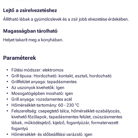
Lejtő a zsírelvezetéshez
Állítható lábak a gyümölcslevek és a zsír jobb elvezetése érdekében.
Magasságban tárolható
Helyet takarít meg a konyhában.
Paraméterek
Fűtési módszer: elektromos
Grill típusa: Hordozható: kontakt, asztali, hordozható
Grillfelület anyaga: tapadásmentes
Az uszonyok kivehetők: Igen
Mosogatógépben mosható: igen
Grill anyaga: rozsdamentes acél
Hőmérséklet-tartomány: 60 - 230 °C
Felszereltség: csepegtető tálca, hőmérséklet-szabályozás,
kivehető főzőlapok, tapadásmentes felület, csúszásmentes
lábak, működésjelző, kijelző, fogantyúzár, formatervezett
fogantyú
Hőmérséklet- és időbeállítási varázsló: igen