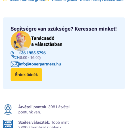
Segítségre van szüksége?
Keressen minket!
Tanácsadó
a választásban
+36 1955 5796
(8:00 - 16:00)
info@tonerpartners.hu
Érdeklődnék
Átvételi pontok.
3981 átvételi
pontunk van.
Széles választék.
Több mint
38000 terméket kínálunk.