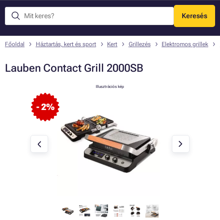
Keresés
Menü
Főoldal
Háztartás, kert és sport
Kert
Grillezés
Elektromos grillek
Lauben Contact Grill 2000SB
Illusztrációs kép
- 2%