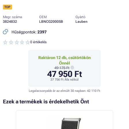
TOP
Megr. száma
OEM
Gyártó
3824832
LBNCG2000SB
Lauben
Hűségpontok:
2397
0 értékelés
Raktáron 12 db, csütörtökön
Önnél
49 175 Ft
47 950 Ft
37 756 Ft
Áfa nélkül
Legalacsonyabb ár az elmúlt 30 napban:
42 110 Ft
Ezek a termékek is érdekelhetik Önt