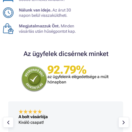
Nálunk van ideje.
Az árut 30
napon belül visszaküldheti.
Megjutalmazzuk Önt.
Minden
vásárlás után hűségpontot kap.
Az ügyfelek dicsérnek minket
92.79%
az ügyfeleink elégedettsége a múlt
hónapban
A bolt vásárlója
Kiváló csapat!