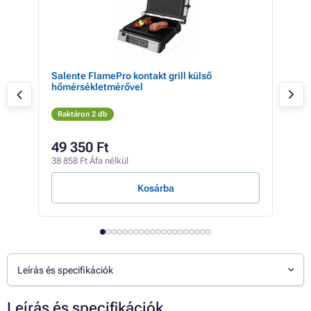
Salente FlamePro kontakt grill külső
GRI
hőmérsékletmérővel
Raktáron 2 db
Rak
25 5
49 350 Ft
19
38 858 Ft Áfa nélkül
15 1
Kosárba
Leírás és specifikációk
Leírás és specifikációk