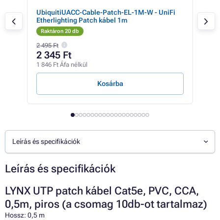
UbiquitiUACC-Cable-Patch-EL-1M-W - UniFi
DAT
Etherlighting Patch kábel 1m
Raktáron 20 db
Rak
2 495 Ft
2 345 Ft
2 
1 846 Ft Áfa nélkül
1 67
Kosárba
Leírás és specifikációk
Leírás és specifikációk
LYNX UTP patch kábel Cat5e, PVC, CCA,
0,5m, piros (a csomag 10db-ot tartalmaz)
Hossz: 0,5 m