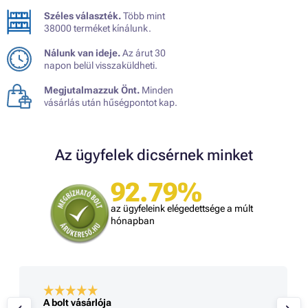
Széles választék.
Több mint
38000 terméket kínálunk.
Nálunk van ideje.
Az árut 30
napon belül visszaküldheti.
Megjutalmazzuk Önt.
Minden
vásárlás után hűségpontot kap.
Az ügyfelek dicsérnek minket
92.79%
az ügyfeleink elégedettsége a múlt
hónapban
A bolt vásárlója