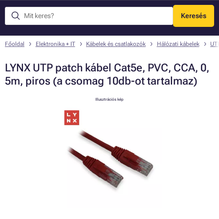
Keresés
Menü
Főoldal
Elektronika + IT
Kábelek és csatlakozók
Hálózati kábelek
UTP
LYNX UTP patch kábel Cat5e, PVC, CCA, 0,
5m, piros (a csomag 10db-ot tartalmaz)
Illusztrációs kép