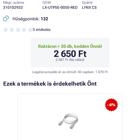
Megr. száma
OEM
Gyártó
310102933
LX-UTP5E-0050-RED
LYNX CS
Hűségpontok:
132
0 értékelés
Raktáron > 20 db, kedden Önnél
2 650 Ft
2 087 Ft
Áfa nélkül
Legalacsonyabb ár az elmúlt 30 napban:
1 870 Ft
Ezek a termékek is érdekelhetik Önt
- 4%
- 6%