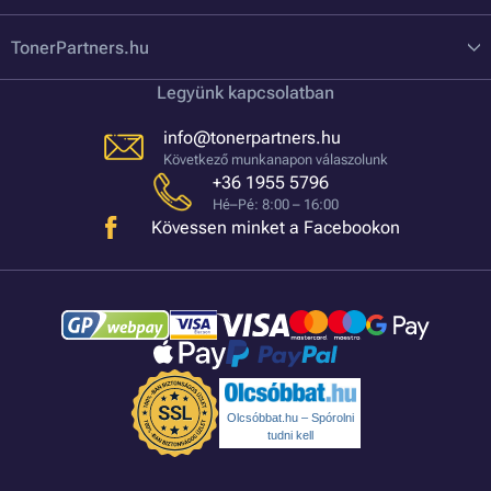
TonerPartners.hu
Legyünk kapcsolatban
info@tonerpartners.hu
Következő munkanapon válaszolunk
+36 1955 5796
Hé–Pé: 8:00 – 16:00
Kövessen minket a Facebookon
Olcsóbbat.hu – Spórolni
tudni kell