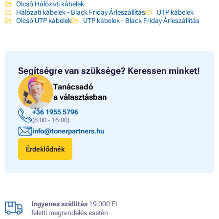
Olcsó Hálózati kábelek
Hálózati kábelek - Black Friday Árleszállítás
UTP kábelek
Olcsó UTP kábelek
UTP kábelek - Black Friday Árleszállítás
Segítségre van szüksége?
Keressen minket!
Tanácsadó
a választásban
+36 1955 5796
(8:00 - 16:00)
info@tonerpartners.hu
Érdeklődnék
Ingyenes szállítás
19 000 Ft
feletti megrendelés esetén