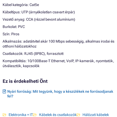
Kábel kategória: Cat5e
Kábeltípus: UTP (árnyékolatlan csavart érpár)
Vezető anyag: CCA (rézzel bevont alumínium)
Burkolat: PVC
Szín: Piros
Alkalmazás: adatátvitel akár 100 Mbps sebességig, alkalmas irodai és
otthoni hálózatokhoz
Csatlakozók: RJ45 (8P8C), forrasztott
Kompatibilitás: 10/100Base-T Ethernet, VoIP, IP-kamerák, nyomtatók,
útválasztók, kapcsolók
Ez is érdekelheti Önt
Nyári forróság: Mit tegyünk, hogy a készülékek ne forrósodjanak
fel?
Elektronika + IT
Kábelek és csatlakozók
Hálózati kábelek