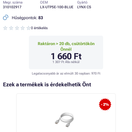
Megr. száma
OEM
Gyártó
310102917
LX-UTP5E-100-BLUE
LYNX CS
Hűségpontok:
83
0 értékelés
Raktáron > 20 db, csütörtökön
Önnél
1 660 Ft
1 307 Ft
Áfa nélkül
Legalacsonyabb ár az elmúlt 30 napban:
970 Ft
Ezek a termékek is érdekelhetik Önt
- 2%