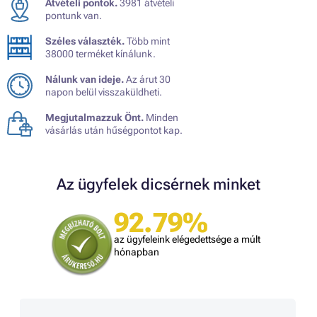
Átvételi pontok.
3981 átvételi
pontunk van.
Széles választék.
Több mint
38000 terméket kínálunk.
Nálunk van ideje.
Az árut 30
napon belül visszaküldheti.
Megjutalmazzuk Önt.
Minden
vásárlás után hűségpontot kap.
Az ügyfelek dicsérnek minket
92.79%
az ügyfeleink elégedettsége a múlt
hónapban