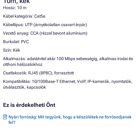
10m, kék
Hossz: 10 m
Kábel kategória: Cat5e
Kábeltípus: UTP (árnyékolatlan csavart érpár)
Vezető anyag: CCA (rézzel bevont alumínium)
Burkolat: PVC
Szín: Kék
Alkalmazás: adatátvitel akár 100 Mbps sebességig, alkalmas irodai és
otthoni hálózatokhoz
Csatlakozók: RJ45 (8P8C), forrasztott
Kompatibilitás: 10/100Base-T Ethernet, VoIP, IP-kamerák, nyomtatók,
útválasztók, kapcsolók
Ez is érdekelheti Önt
Nyári forróság: Mit tegyünk, hogy a készülékek ne forrósodjanak
fel?