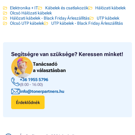
Elektronika + IT
Kábelek és csatlakozók
Hálózati kábelek
Olcsó Hálózati kábelek
Hálózati kábelek - Black Friday Árleszállítás
UTP kábelek
Olcsó UTP kábelek
UTP kábelek - Black Friday Árleszállítás
Segítségre van szüksége?
Keressen minket!
Tanácsadó
a választásban
+36 1955 5796
(8:00 - 16:00)
info@tonerpartners.hu
Érdeklődnék