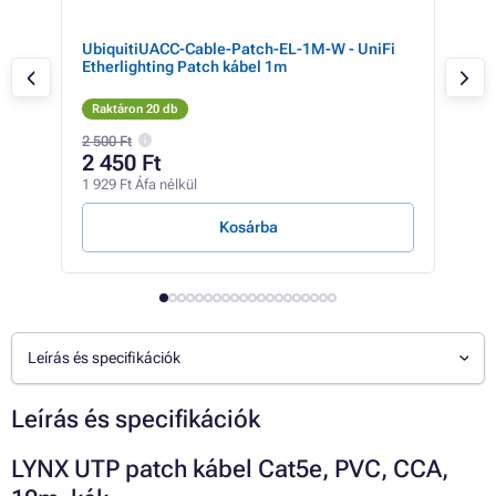
UbiquitiUACC-Cable-Patch-EL-1M-W - UniFi
Pre
Etherlighting Patch kábel 1m
CAT
Raktáron 20 db
Rak
2 500 Ft
1 59
2 450 Ft
82
1 929 Ft Áfa nélkül
650 
Kosárba
Leírás és specifikációk
Leírás és specifikációk
LYNX UTP patch kábel Cat5e, PVC, CCA,