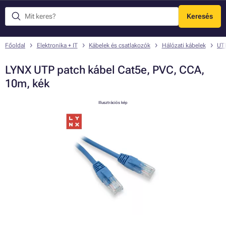
Keresés
Menü
Főoldal
Elektronika + IT
Kábelek és csatlakozók
Hálózati kábelek
UTP
LYNX UTP patch kábel Cat5e, PVC, CCA,
10m, kék
Illusztrációs kép