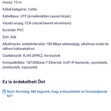
Hossz: 15 m
Kábel kategória: Cat5e
Kábeltípus: UTP (árnyékolatlan csavart érpár)
Vezető anyag: CCA (rézzel bevont alumínium)
Burkolat: PVC
Szín: Kék
Alkalmazás: adatátvitel akár 100 Mbps sebességig, alkalmas irodai és
otthoni hálózatokhoz
Csatlakozók: RJ45 (8P8C), forrasztott
Kompatibilitás: 10/100Base-T Ethernet, VoIP, IP-kamerák, nyomtatók,
útválasztók, kapcsolók
Ez is érdekelheti Önt
Nyári forróság: Mit tegyünk, hogy a készülékek ne forrósodjanak
fel?