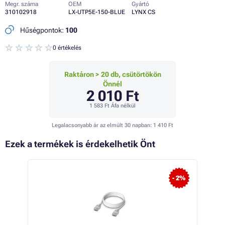
Megr. száma
OEM
Gyártó
310102918
LX-UTP5E-150-BLUE
LYNX CS
Hűségpontok:
100
0 értékelés
Raktáron > 20 db, csütörtökön
Önnél
2 010 Ft
1 583 Ft
Áfa nélkül
Legalacsonyabb ár az elmúlt 30 napban:
1 410 Ft
Ezek a termékek is érdekelhetik Önt
 16%
- 2%