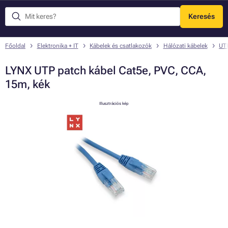
Keresés
Menü
Főoldal
Elektronika + IT
Kábelek és csatlakozók
Hálózati kábelek
UTP
LYNX UTP patch kábel Cat5e, PVC, CCA,
15m, kék
Illusztrációs kép