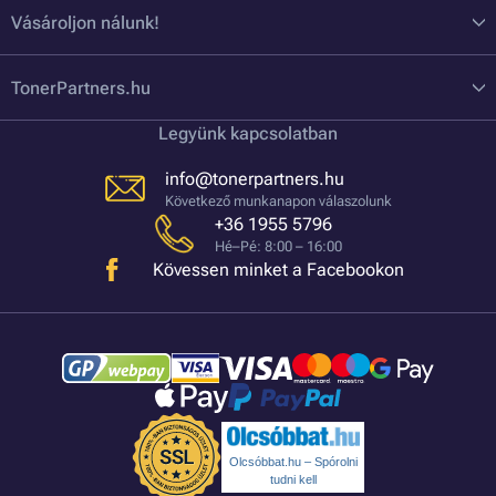
Vásároljon nálunk!
TonerPartners.hu
Legyünk kapcsolatban
info@tonerpartners.hu
Következő munkanapon válaszolunk
+36 1955 5796
Hé–Pé: 8:00 – 16:00
Kövessen minket a Facebookon
Olcsóbbat.hu – Spórolni
tudni kell