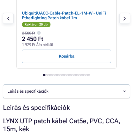
UbiquitiUACC-Cable-Patch-EL-1M-W - UniFi
C-T
Etherlighting Patch kábel 1m
Raktáron 20 db
Rak
2 500 Ft
3 16
2 450 Ft
3 
1 929 Ft Áfa nélkül
2 46
Kosárba
Leírás és specifikációk
Leírás és specifikációk
LYNX UTP patch kábel Cat5e, PVC, CCA,
15m, kék