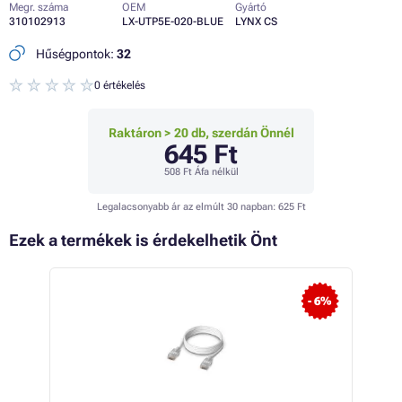
Megr. száma
OEM
Gyártó
310102913
LX-UTP5E-020-BLUE
LYNX CS
Hűségpontok:
32
0 értékelés
Raktáron > 20 db, szerdán Önnél
645 Ft
508 Ft
Áfa nélkül
Legalacsonyabb ár az elmúlt 30 napban:
625 Ft
Ezek a termékek is érdekelhetik Önt
 33%
- 6%