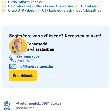
Olcsó Hálózati kábelek
Hálózati kábelek - Black Friday Árleszállítás
UTP kábelek
Olcsó UTP kábelek
UTP kábelek - Black Friday Árleszállítás
Segítségre van szüksége?
Keressen minket!
Tanácsadó
a választásban
+36 1955 5796
(8:00 - 16:00)
info@tonerpartners.hu
Érdeklődnék
Átvételi pontok.
3981 átvételi
pontunk van.