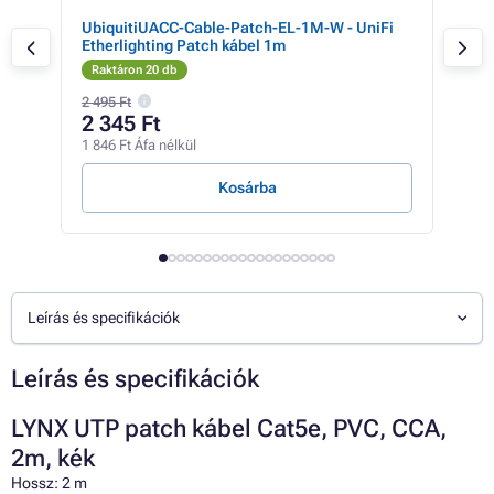
0m
UbiquitiUACC-Cable-Patch-EL-1M-W - UniFi
Pre
Etherlighting Patch kábel 1m
CAT
Raktáron 20 db
Rak
2 495 Ft
1 59
2 345 Ft
82
1 846 Ft Áfa nélkül
646 
Kosárba
Leírás és specifikációk
Leírás és specifikációk
LYNX UTP patch kábel Cat5e, PVC, CCA,
2m, kék
Hossz: 2 m