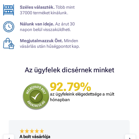
Széles választék.
Több mint
37000 terméket kínálunk.
Nálunk van ideje.
Az árut 30
napon belül visszaküldheti.
Megjutalmazzuk Önt.
Minden
vásárlás után hűségpontot kap.
Az ügyfelek dicsérnek minket
92.79%
az ügyfeleink elégedettsége a múlt
hónapban
A bolt vásárlója