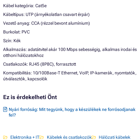
Kábel kategória: Cat5e
Kábeltípus: UTP (árnyékolatlan csavart érpár)
Vezető anyag: CCA (rézzel bevont alumínium)
Burkolat: PVC
Szín: Kék
Alkalmazás: adatátvitel akár 100 Mbps sebességig, alkalmas irodai és
otthoni hálózatokhoz
Csatlakozók: RJ45 (8P8C), forrasztott
Kompatibilitás: 10/100Base-T Ethernet, VoIP, IP-kamerák, nyomtatók,
útválasztók, kapcsolók
Ez is érdekelheti Önt
Nyári forróság: Mit tegyünk, hogy a készülékek ne forrósodjanak
fel?
Elektronika + IT
Kábelek és csatlakozók
Hálózati kábelek