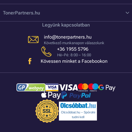
TonerPartners.hu
Legyünk kapcsolatban
info@tonerpartners.hu
Következő munkanapon válaszolunk
+36 1955 5796
Hé–Pé: 8:00 – 16:00
Kövessen minket a Facebookon
Olcsóbbat.hu – Spórolni
tudni kell