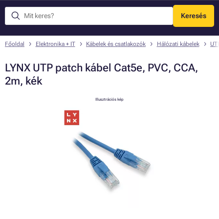
Keresés
Menü
Főoldal
Elektronika + IT
Kábelek és csatlakozók
Hálózati kábelek
UTP
LYNX UTP patch kábel Cat5e, PVC, CCA,
2m, kék
Illusztrációs kép