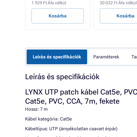
1 929 Ft Áfa nélkül
30 032 Ft Áfa nélkül
Kosárba
Kosárba
Leírás és specifikációk
Paraméterek
Ta
Leírás és specifikációk
LYNX UTP patch kábel Cat5e, PVC
Cat5e, PVC, CCA, 7m, fekete
Hossz: 7 m
Kábel kategória: Cat5e
Kábeltípus: UTP (árnyékolatlan csavart érpár)