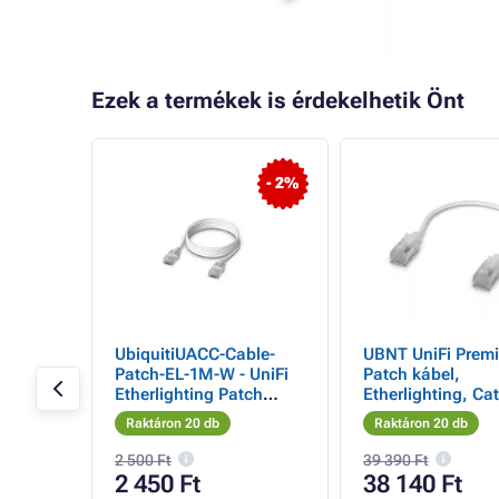
Ezek a termékek is érdekelhetik Önt
- 2%
ex,Cat6
UbiquitiUACC-Cable-
UBNT UniFi Prem
kábel,s
Patch-EL-1M-W - UniFi
Patch kábel,
Etherlighting Patch
Etherlighting, Cat
kábel 1m
15m, 24 db, 24 d
Raktáron 20 db
Raktáron 20 db
2 500 Ft
39 390 Ft
2 450 Ft
38 140 Ft