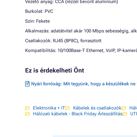
Vezető anyag: CCA (rézzel bevont alumínium)
Burkolat: PVC
Szín: Fekete
Alkalmazás: adatátvitel akár 100 Mbps sebességig, alk
Csatlakozók: RJ45 (8P8C), forrasztott
Kompatibilitás: 10/100Base-T Ethernet, VoIP, IP-kame
Ez is érdekelheti Önt
Nyári forróság: Mit tegyünk, hogy a készülékek ne 
Elektronika + IT
Kábelek és csatlakozók
Hál
Hálózati kábelek - Black Friday Árleszállítás
UT