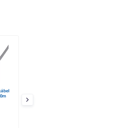
- 1%
ábel
C-TECH patchkábel
DATACOM UTP vez
10m
Cat6e, UTP, szürke, 30m
CAT5E PVC 50m sz
Raktáron 1 db
Raktáron 5 db
3 165 Ft
7 385 Ft
3 130 Ft
7 320 Ft