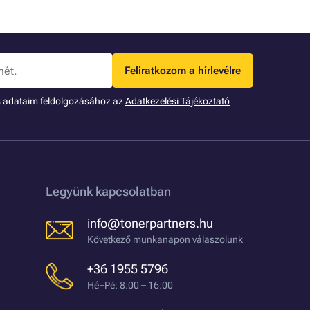
Feliratkozom a hírlevélre
s adataim feldolgozásához az
Adatkezelési Tájékoztató
Legyünk kapcsolatban
info@tonerpartners.hu
Következő munkanapon válaszolunk
+36 1955 5796
Hé–Pé: 8:00 – 16:00