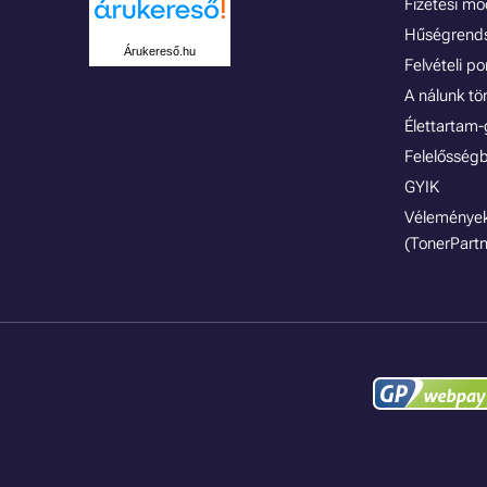
Fizetési m
Hűségrend
Árukereső.hu
Felvételi p
A nálunk tö
Élettartam-
Felelősségb
GYIK
Vélemények
(TonerPartn