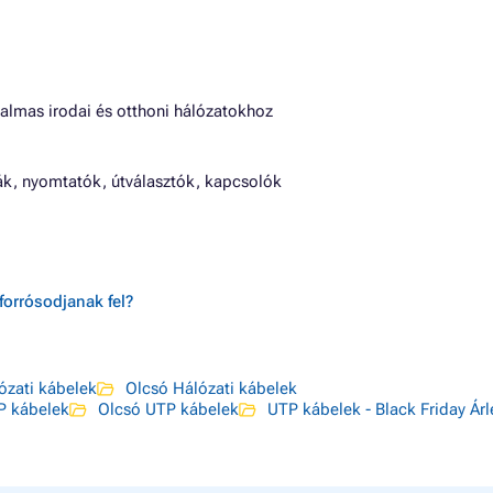
almas irodai és otthoni hálózatokhoz
rák, nyomtatók, útválasztók, kapcsolók
forrósodjanak fel?
ózati kábelek
Olcsó Hálózati kábelek
P kábelek
Olcsó UTP kábelek
UTP kábelek - Black Friday Árle