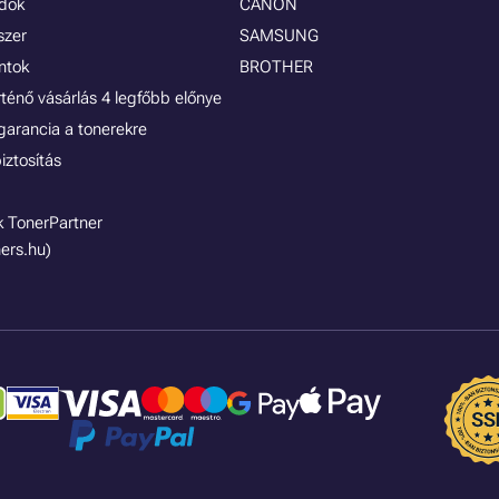
ódok
CANON
szer
SAMSUNG
ontok
BROTHER
rténő vásárlás 4 legfőbb előnye
garancia a tonerekre
iztosítás
 TonerPartner
ers.hu)