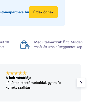
@tonerpartners.hu
Érdeklődnék
rut 30
Megjutalmazzuk Önt.
Minden
heti.
vásárlás után hűségpontot kap.
A bolt vásárlója
A bolt
Jól áttekinthető weboldal, gyors és
Minden
korrekt szállítás.
gy 