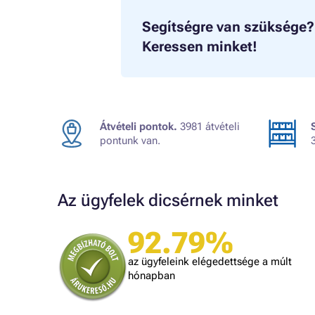
Segítségre van szüksége?
Keressen minket!
Átvételi pontok.
3981 átvételi
pontunk van.
Az ügyfelek dicsérnek minket
92.79%
Judit
ték.
A kiszállítás kicsit lassú volt, egyébként
az ügyfeleink elégedettsége a múlt
mindennel meg vagyok elégedve!
dolgozni.
hónapban