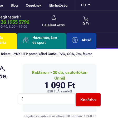
HU
se
Blog
Cégeknek
Elérhetőség
Segíthetünk?
+36 1955 5796
0 Ft
Bejelentkezni
é–Pé: 8:00 – 16:00
ia
Háztartás, kert
Akció
éria
és sport
fekete, LYNX UTP patch kábel Cat5e, PVC, CCA, 7m, fekete
A,
Raktáron > 20 db, csütörtökön
5e,
Önnél
1 090 Ft
858 Ft
Áfa nélkül
Kosárba
Legalacsonyabb ár az elmúlt 30 napban:
1 060 Ft