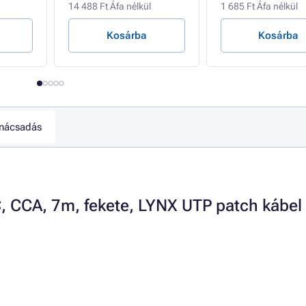
14 488 Ft Áfa nélkül
1 685 Ft Áfa nélkül
Kosárba
Kosárba
nácsadás
, CCA, 7m, fekete, LYNX UTP patch kábel