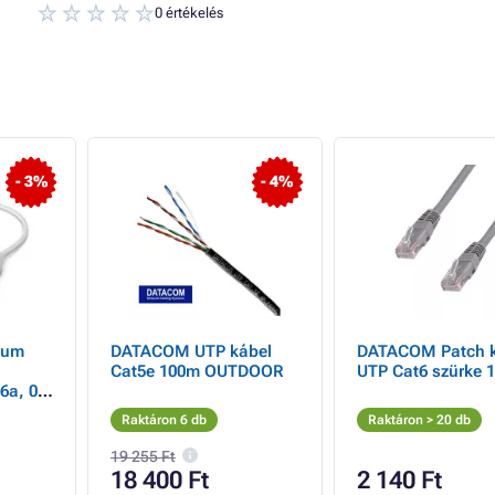
0 értékelés
- 3%
- 4%
ium
DATACOM UTP kábel
DATACOM Patch k
Cat5e 100m OUTDOOR
UTP Cat6 szürke 
6a, 0,
arab
Raktáron 6 db
Raktáron > 20 db
19 255 Ft
18 400 Ft
2 140 Ft