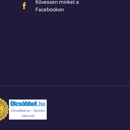
Kövessen minket a
Facebookon
Olcsóbbat.hu – Spórolni
tudni kell