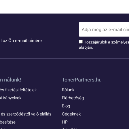
l az Ön e-mail címére
Hozzájárulok a szémelye
alapján.
n nálunk!
TonerPartners.hu
s fizetési feltételek
Rólunk
 irányelvek
Elérhetőség
Blog
és szerződéstől való elállás
Cégeknek
besítése
HP