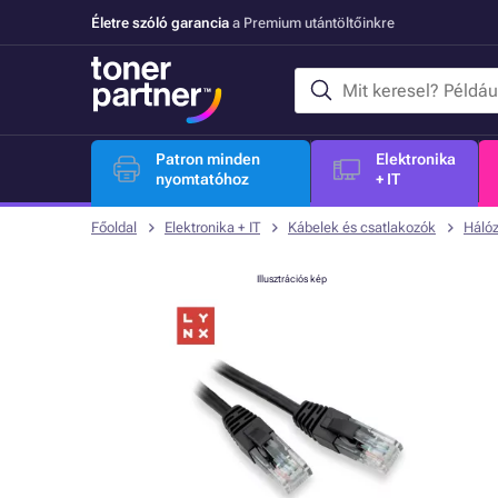
Életre szóló garancia
a Premium utántöltőinkre
Patron minden
Elektronika
nyomtatóhoz
+ IT
Főoldal
Elektronika + IT
Kábelek és csatlakozók
Hálóz
Illusztrációs kép