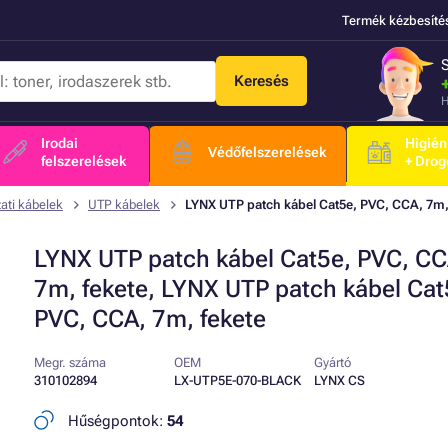
Termék kézbesíté
Keresés
H
Irodai
Higién
Védőfelszerelések
felszerelések
+ Drog
ati kábelek
UTP kábelek
LYNX UTP patch kábel Cat5e, PVC, CCA, 7m, 
LYNX UTP patch kábel Cat5e, PVC, CC
7m, fekete, LYNX UTP patch kábel Cat
PVC, CCA, 7m, fekete
Megr. száma
OEM
Gyártó
310102894
LX-UTP5E-070-BLACK
LYNX CS
Hűségpontok:
54