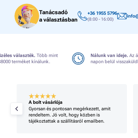
Tanácsadó
+36 1955 5796
info
a választásban
(8:00 - 16:00)
Széles választék.
Több mint
Nálunk van ideje.
Az á
38000 terméket kínálunk.
napon belül visszaküld
A bolt vásárlója
Gyorsan és pontosan megérkezett, amit
rendeltem. Jó volt, hogy közben is
tájékoztattak a szállításról emailben.