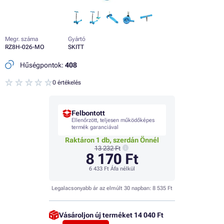
Megr. száma
Gyártó
RZ8H-026-MO
SKITT
Hűségpontok:
408
0 értékelés
Felbontott
Ellenőrzött, teljesen működőképes
termék garanciával
Raktáron 1 db, szerdán Önnél
13 232 Ft
8 170 Ft
6 433 Ft
Áfa nélkül
Legalacsonyabb ár az elmúlt 30 napban:
8 535 Ft
Vásároljon új terméket
14 040 Ft