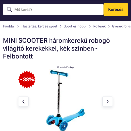
Keresés
Menü
Főoldal
Háztartás, kert és sport
Sport és hobbi
Rollerek
Gyerek rolle
MINI SCOOTER háromkerekű robogó
világító kerekekkel, kék színben -
Felbontott
Illusztrációs kép
- 38%