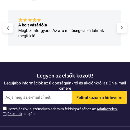
A bolt vásárlója
Megbízható,gyors. Az áru minősége a leírtaknak
megfelelő.
Legyen az elsők között!
Legújabb információk az újdonságainkról és akciónkról az Ön e-mail
címére
Feliratkozom a hírlevélre
Hozzájárulok a szémelyes adataim feldolgozásához az
Adatkezelési
Tájékoztató
alapján.