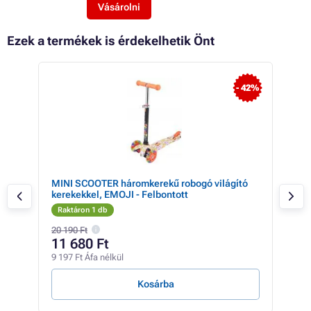
Vásárolni
Ezek a termékek is érdekelhetik Önt
- 42%
ar,
MINI SCOOTER háromkerekű robogó világító
MTR
kerekekkel, EMOJI - Felbontott
es 
Raktáron 1 db
Rak
20 190 Ft
18 7
11 680 Ft
14
9 197 Ft Áfa nélkül
11 0
Kosárba