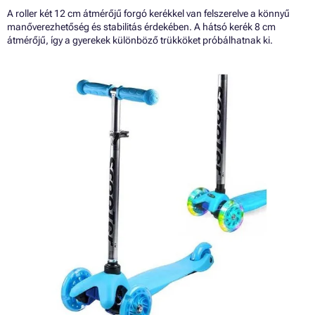
A roller két 12 cm átmérőjű forgó kerékkel van felszerelve a könnyű
manőverezhetőség és stabilitás érdekében. A hátsó kerék 8 cm
átmérőjű, így a gyerekek különböző trükköket próbálhatnak ki.