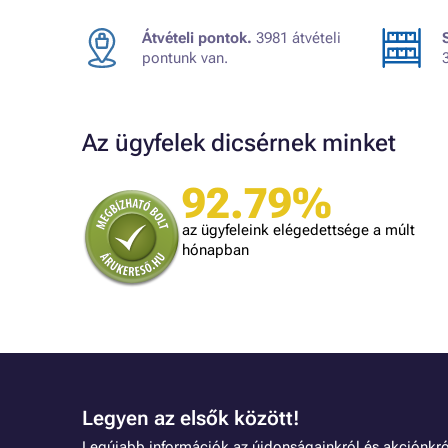
Átvételi pontok.
3981 átvételi
pontunk van.
Az ügyfelek dicsérnek minket
92.79%
Judit
ték.
A kiszállítás kicsit lassú volt, egyébként
az ügyfeleink elégedettsége a múlt
mindennel meg vagyok elégedve!
dolgozni.
hónapban
Legyen az elsők között!
Legújabb információk az újdonságainkról és akciónkró