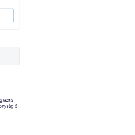
39 976 Ft Áfa nélkül
15 276 Ft Áfa nélkül
Kosárba
Kosárba
agasztó
onyság 6-