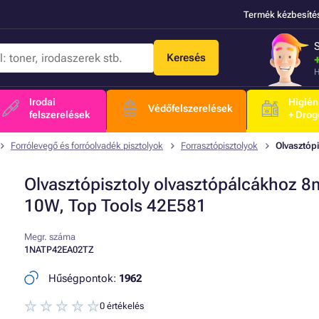
Termék kézbesíté
Keresés
H
Irodai
Higién
Védőfelszerelések
felszerelések
+ Drog
Forrólevegő és forróolvadék pisztolyok
Forrasztópisztolyok
Olvasztóp
Olvasztópisztoly olvasztópálcákhoz 
10W, Top Tools 42E581
Megr. száma
1NATP42EA02TZ
Hűségpontok:
1962
0 értékelés