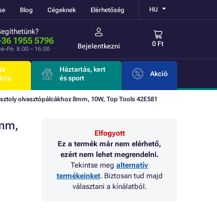
HU
se
Blog
Cégeknek
Elérhetőség
Segíthetünk?
+36 1955 5796
0 Ft
Bejelentkezni
é–Pé: 8:00 – 16:00
ia
Háztartás, kert
Akció
éria
és sport
isztoly olvasztópálcákhoz 8mm, 10W, Top Tools 42E581
8mm,
Elfogyott
Ez a termék már nem elérhető,
ezért nem lehet megrendelni.
Tekintse meg
alternatív
termékeinket
. Biztosan tud majd
választani a kínálatból.