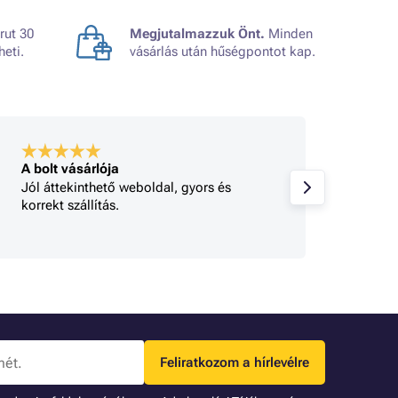
rut 30
Megjutalmazzuk Önt.
Minden
heti.
vásárlás után hűségpontot kap.
A bolt vásárlója
A bolt
Jól áttekinthető weboldal, gyors és
Minden
korrekt szállítás.
gy 
Feliratkozom a hírlevélre