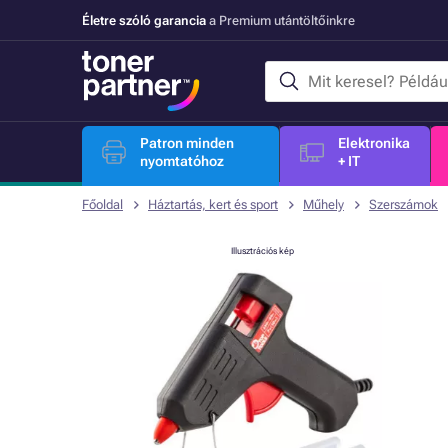
Életre szóló garancia
a Premium utántöltőinkre
Patron minden
Elektronika
nyomtatóhoz
+ IT
Főoldal
Háztartás, kert és sport
Műhely
Szerszámok
Illusztrációs kép