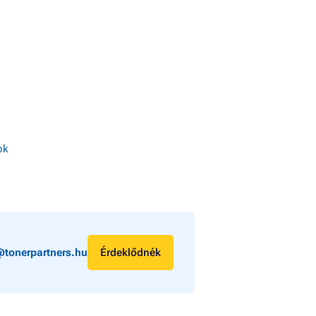
ok
@tonerpartners.hu
Érdeklődnék