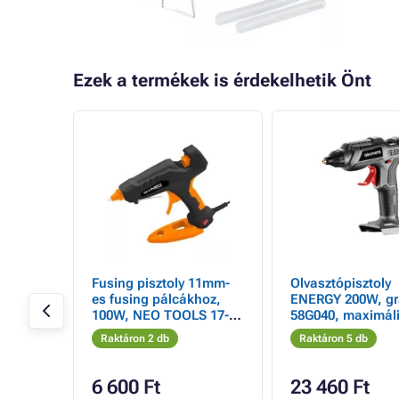
Ezek a termékek is érdekelhetik Önt
- 5%
12 F2U
Fusing pisztoly 11mm-
Olvasztópisztoly
V
es fusing pálcákhoz,
ENERGY 200W, grafit
100W, NEO TOOLS 17-
58G040, maximál
097
hőmérséklet 210c
Raktáron 2 db
Raktáron 5 db
fekete
6 600 Ft
23 460 Ft