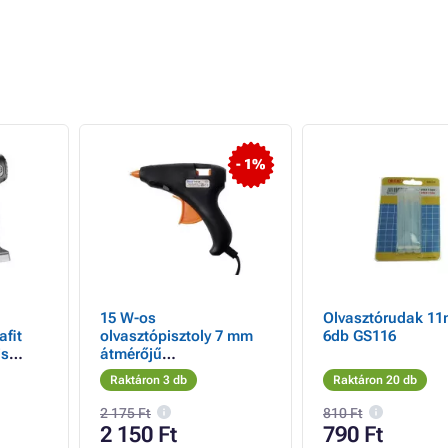
- 1%
15 W-os
Olvasztórudak 1
olvasztópisztoly 7 mm
6db GS116
is
átmérőjű
,
ragasztórudakhoz
Raktáron 3 db
Raktáron 20 db
2 175 Ft
810 Ft
2 150 Ft
790 Ft