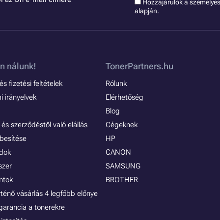
Hozzájárulok a szémelye
alapján.
n nálunk!
TonerPartners.hu
s fizetési feltételek
Rólunk
 irányelvek
Elérhetőség
Blog
és szerződéstől való elállás
Cégeknek
besítése
HP
ódok
CANON
szer
SAMSUNG
ontok
BROTHER
rténő vásárlás 4 legfőbb előnye
garancia a tonerekre