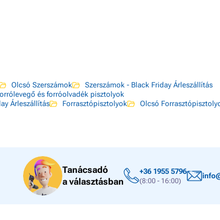
Olcsó Szerszámok
Szerszámok - Black Friday Árleszállítás
orrólevegő és forróolvadék pisztolyok
ay Árleszállítás
Forrasztópisztolyok
Olcsó Forrasztópisztoly
Tanácsadó
+36 1955 5796
info
a választásban
(8:00 - 16:00)