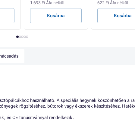
1 693 Ft Áfa nélkül
622 Ft Áfa nélkül
Kosárba
Kosárba
nácsadás
ztópálcákhoz használható. A speciális hegynek köszönhetően a r
szőnyegek rögzítéséhez, bútorok vagy ékszerek készítéséhez. Haték
ak, és CE tanúsítvánnyal rendelkezik.