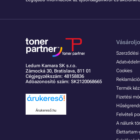
Vásároljo
Szerződési é
Adatvédelmi
Ledum Kamara SK s.r.o.
Cookies
Zámocká 30,
Bratislava, 811 01
Cégjegyzékszám: 48158836
Reklamáció 
Adóazonosító szám: SK2120068665
Termék kéz
Fizetési m
Hűségrend
Árukereső.hu
Felvételi p
A nálunk tö
Élettartam-