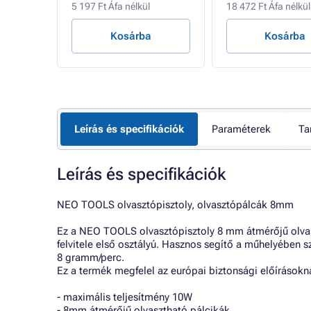
5 197 Ft Áfa nélkül
18 472 Ft Áfa nélkül
Kosárba
Kosárba
Leírás és specifikációk
Paraméterek
Ta
Leírás és specifikációk
NEO TOOLS olvasztópisztoly, olvasztópálcák 8mm
Ez a NEO TOOLS olvasztópisztoly 8 mm átmérőjű olvas
felvitele első osztályú. Hasznos segítő a műhelyében 
8 gramm/perc.
Ez a termék megfelel az európai biztonsági előírásokn
- maximális teljesítmény 10W
- 8mm átmérőjű olvasztható pálcikák