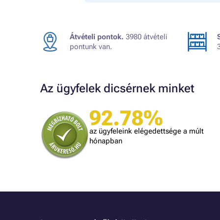
Átvételi pontok.
3980 átvételi
pontunk van.
Az ügyfelek dicsérnek minket
92.78%
Macuska
Rugalmas, vevő centrikus bolt
az ügyfeleink elégedettsége a múlt
hónapban