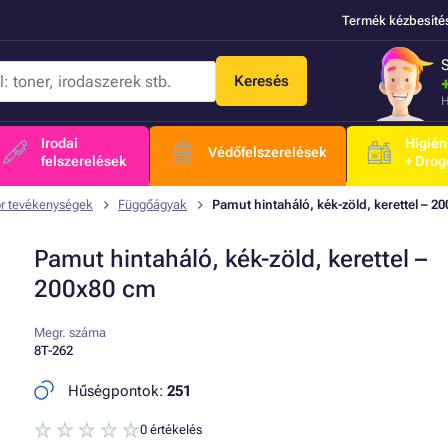
Termék kézbesíté
Keresés
H
Irodai
Higién
Védőfelszerelések
felszerelések
+ Drog
r tevékenységek
Függőágyak
Pamut hintaháló, kék-zöld, kerettel – 2
Pamut hintaháló, kék-zöld, kerettel –
200x80 cm
Megr. száma
8T-262
Hűségpontok:
251
0 értékelés