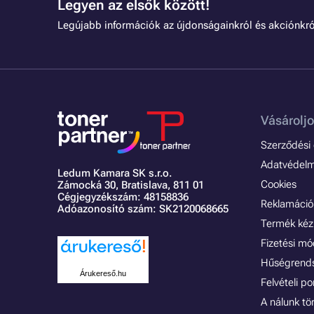
Legyen az elsők között!
Legújabb információk az újdonságainkról és akciónkró
Vásároljo
Szerződési é
Adatvédelmi
Ledum Kamara SK s.r.o.
Cookies
Zámocká 30,
Bratislava, 811 01
Cégjegyzékszám: 48158836
Reklamáció 
Adóazonosító szám: SK2120068665
Termék kéz
Fizetési m
Hűségrend
Árukereső.hu
Felvételi p
A nálunk tö