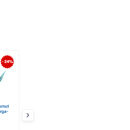
- 24%
amut
Pamut függőágy 160 x
Dobókés - készlet 
rga-
80 cm, egy személyre,
3 db 19 cm 19 cm
teherbírás 100 kg
Raktáron
Raktáron > 20 db