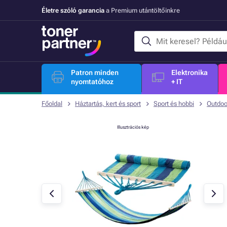
Életre szóló garancia
a Premium utántöltőinkre
Patron minden
Elektronika
nyomtatóhoz
+ IT
Főoldal
Háztartás, kert és sport
Sport és hobbi
Outdoo
Illusztrációs kép