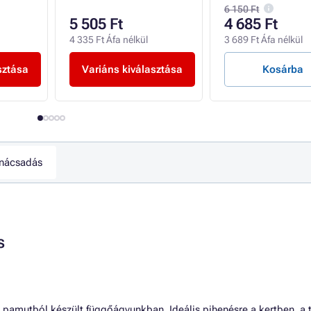
6 150 Ft
5 505 Ft
4 685 Ft
4 335 Ft Áfa nélkül
3 689 Ft Áfa nélkül
sztása
Variáns kiválasztása
Kosárba
nácsadás
s
 pamutból készült függőágyunkban. Ideális pihenésre a kertben, a 