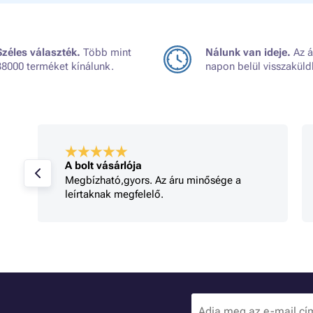
Széles választék.
Több mint
Nálunk van ideje.
Az á
38000 terméket kínálunk.
napon belül visszaküld
A bolt vásárlója
Megbízható,gyors. Az áru minősége a
leírtaknak megfelelő.