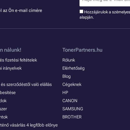
l az Ön e-mail címére
Hozzájárulok a szémelye
alapján.
n nálunk!
TonerPartners.hu
s fizetési feltételek
Rólunk
 irányelvek
Elérhetőség
Blog
és szerződéstől való elállás
Cégeknek
besítése
HP
ódok
CANON
szer
SAMSUNG
ontok
BROTHER
rténő vásárlás 4 legfőbb előnye