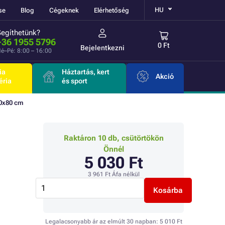
HU
se
Blog
Cégeknek
Elérhetőség
Segíthetünk?
+36 1955 5796
0 Ft
Bejelentkezni
é–Pé: 8:00 – 16:00
ia
Háztartás, kert
Akció
éria
és sport
00x80 cm
Raktáron 10 db, csütörtökön
Önnél
5 030 Ft
3 961 Ft
Áfa nélkül
Kosárba
Legalacsonyabb ár az elmúlt 30 napban:
5 010 Ft