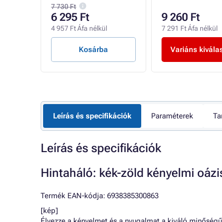
7 730 Ft
6 295 Ft
9 260 Ft
4 957 Ft Áfa nélkül
7 291 Ft Áfa nélkül
sztása
Kosárba
Variáns kivála
Leírás és specifikációk
Paraméterek
Ta
Leírás és specifikációk
Hintaháló: kék-zöld kényelmi oázi
Termék EAN-kódja: 6938385300863
[kép]
Élvezze a kényelmet és a nyugalmat a kiváló minőségű