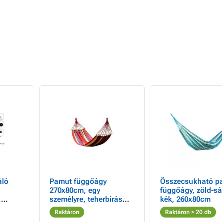
áló
Pamut függőágy
Összecsukható p
270x80cm, egy
függőágy, zöld-sá
,
személyre, teherbírás
kék, 260x80cm
 kg-ig
130kg
Raktáron
Raktáron > 20 db