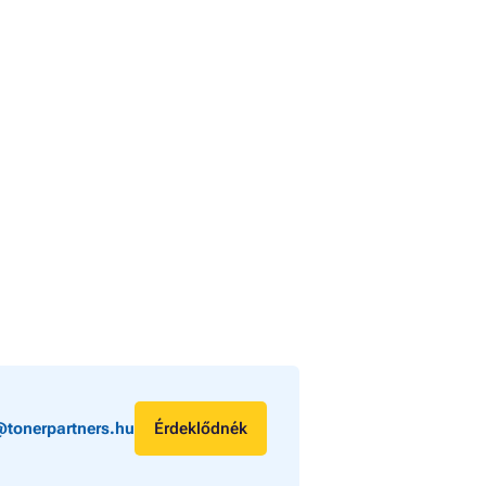
@tonerpartners.hu
Érdeklődnék