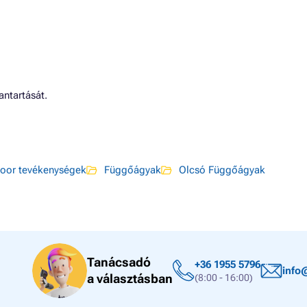
ntartását.
oor tevékenységek
Függőágyak
Olcsó Függőágyak
Tanácsadó
+36 1955 5796
info
a választásban
(8:00 - 16:00)