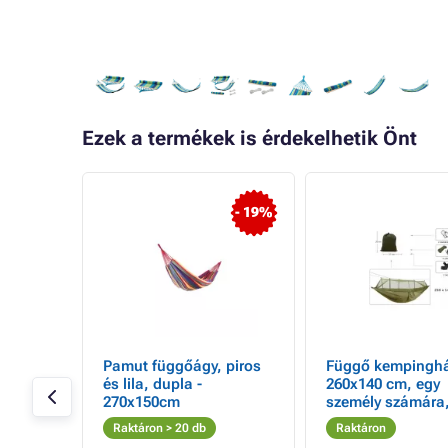
Ezek a termékek is érdekelhetik Önt
- 19%
ák 30 l
Pamut függőágy, piros
Függő kempingh
és lila, dupla -
260x140 cm, egy
270x150cm
személy számára
terhelhetőség 190
Raktáron > 20 db
Raktáron