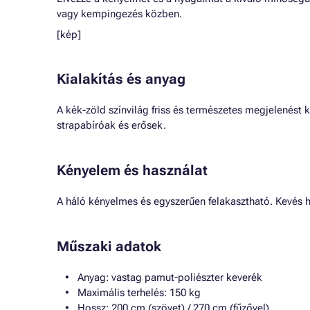
vagy kempingezés közben.
[kép]
Kialakítás és anyag
A kék-zöld színvilág friss és természetes megjelenést
strapabíróak és erősek.
Kényelem és használat
A háló kényelmes és egyszerűen felakasztható. Kevés h
Műszaki adatok
Anyag: vastag pamut-poliészter keverék
Maximális terhelés: 150 kg
Hossz: 200 cm (szövet) / 270 cm (fűzővel)