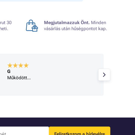
rut 30
Megjutalmazzuk Önt.
Minden
heti.
vásárlás után hűségpontot kap.
G
A bolt
Működött...
Minden
Feliratkozom a hírlevélre