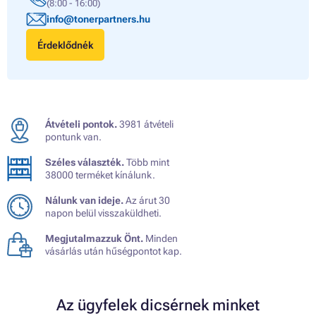
(8:00 - 16:00)
info@tonerpartners.hu
Érdeklődnék
Átvételi pontok.
3981 átvételi
pontunk van.
Széles választék.
Több mint
38000 terméket kínálunk.
Nálunk van ideje.
Az árut 30
napon belül visszaküldheti.
Megjutalmazzuk Önt.
Minden
vásárlás után hűségpontot kap.
Az ügyfelek dicsérnek minket