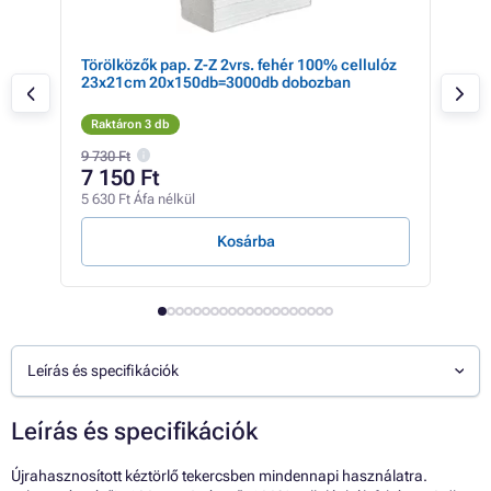
Törölközők pap. Z-Z 2vrs. fehér 100% cellulóz
Törö
23x21cm 20x150db=3000db dobozban
újr
Raktáron 3 db
Rak
9 730 Ft
17 6
7 150 Ft
15
5 630 Ft Áfa nélkül
12 3
Kosárba
Leírás és specifikációk
Leírás és specifikációk
Újrahasznosított kéztörlő tekercsben mindennapi használatra.