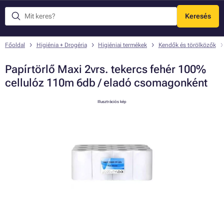
Keresés
Menü
Főoldal
Higiénia + Drogéria
Higiéniai termékek
Kendők és törölközők
Papírtörlő Maxi 2vrs. tekercs fehér 100%
cellulóz 110m 6db / eladó csomagonként
Illusztrációs kép