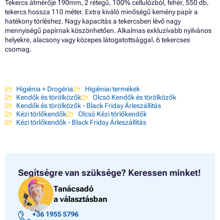
Tekercs átmérője 190mm, 2 rétegű, 100% cellulózból, fehér, 550 db,
tekercs hossza 110 méter. Extra kiváló minőségű kemény papír a
hatékony törléshez. Nagy kapacitás a tekercsben lévő nagy
mennyiségű papírnak köszönhetően. Alkalmas exkluzívabb nyilvános
helyekre, alacsony vagy közepes látogatottsággal. 6 tekercses
csomag.
Higiénia + Drogéria
Higiéniai termékek
Kendők és törölközők
Olcsó Kendők és törölközők
Kendők és törölközők - Black Friday Árleszállítás
Kézi törlőkendők
Olcsó Kézi törlőkendők
Kézi törlőkendők - Black Friday Árleszállítás
Segítségre van szüksége?
Keressen minket!
Tanácsadó
a választásban
+36 1955 5796